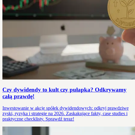
Czy dywidendy to kult czy pułapka? Odkrywamy
całą prawdę!
Inwestowanie w akcje spółek dywidendowych: odkryj prawdziwe
zyski, ryzyka i strategie na 2026. Zaskakujące fakty, case studies i
praktyczne checklisty. Sprawdź teraz!