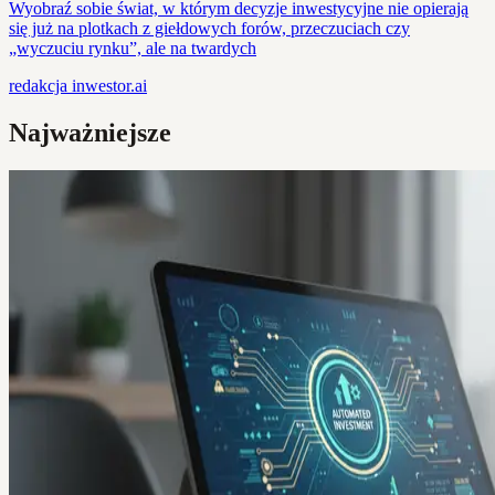
Wyobraź sobie świat, w którym decyzje inwestycyjne nie opierają
się już na plotkach z giełdowych forów, przeczuciach czy
„wyczuciu rynku”, ale na twardych
redakcja
inwestor.ai
Najważniejsze