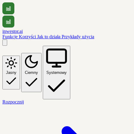
inwestor.ai
Funkcje
Korzyści
Jak to działa
Przykłady użycia
Jasny
Ciemny
Systemowy
Rozpocznij