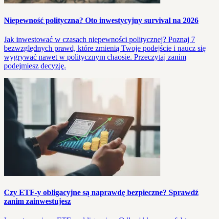
Niepewność polityczna? Oto inwestycyjny survival na 2026
Jak inwestować w czasach niepewności politycznej? Poznaj 7
bezwzględnych prawd, które zmienią Twoje podejście i naucz się
wygrywać nawet w politycznym chaosie. Przeczytaj zanim
podejmiesz decyzję.
Czy ETF-y obligacyjne są naprawdę bezpieczne? Sprawdź
zanim zainwestujesz