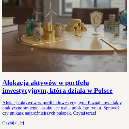
Alokacja aktywów w portfelu
inwestycyjnym, która działa w Polsce
Alokacja aktywów w portfelu inwestycyjnym: Poznaj nowe fakty,
praktyczne strategie i szokujące realia polskiego rynku. Sprawdź,
czy unikasz najgroźniejszych pułapek. Czytaj teraz!
Czytaj dalej