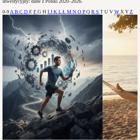
inwestycyjny: dane z Polski 2020–2026.
0-9
A
B
C
D
E
F
G
H
I
J
K
L
Ł
M
N
O
P
Q
R
S
T
U
V
W
X
Y
Z