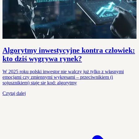
Algorytmy inwestycyjne kontra człowiek:
kto dziś wygrywa rynek?
W 2025 roku polski inwestor nie walczy już tylko z własnymi
emocjami czy zmiennymi wykresami – przeciwnikiem (i
sojusznikiem) staje się kod: algorytmy
Czytaj dalej