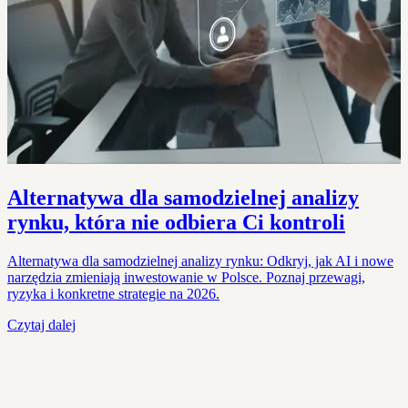
Alternatywa dla samodzielnej analizy
rynku, która nie odbiera Ci kontroli
Alternatywa dla samodzielnej analizy rynku: Odkryj, jak AI i nowe
narzędzia zmieniają inwestowanie w Polsce. Poznaj przewagi,
ryzyka i konkretne strategie na 2026.
Czytaj dalej