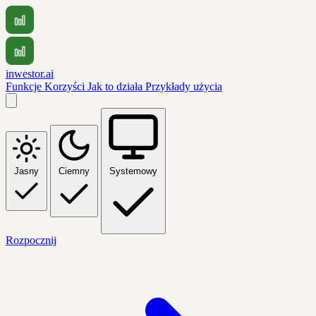
inwestor.ai
Funkcje
Korzyści
Jak to działa
Przykłady użycia
Jasny
Ciemny
Systemowy
Rozpocznij