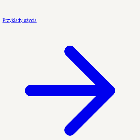
Przykłady użycia