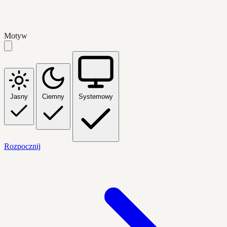
Motyw
Jasny
Ciemny
Systemowy
Rozpocznij