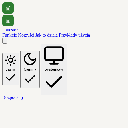
inwestor.ai
Funkcje
Korzyści
Jak to działa
Przykłady użycia
Jasny
Ciemny
Systemowy
Rozpocznij