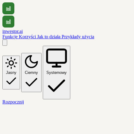
inwestor.ai
Funkcje
Korzyści
Jak to działa
Przykłady użycia
Jasny
Ciemny
Systemowy
Rozpocznij