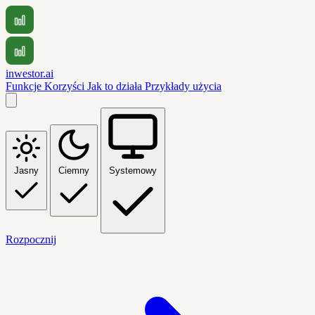
inwestor.ai
Funkcje
Korzyści
Jak to działa
Przykłady użycia
Jasny
Ciemny
Systemowy
Rozpocznij