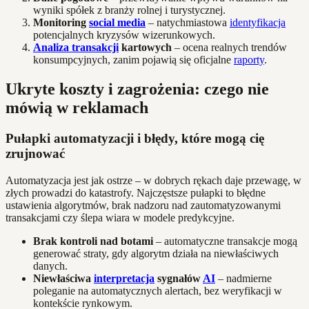
wyniki spółek z branży rolnej i turystycznej.
Monitoring
social media
– natychmiastowa
identyfikacja
potencjalnych kryzysów wizerunkowych.
Analiza transakcji
kartowych
– ocena realnych trendów
konsumpcyjnych, zanim pojawią się oficjalne
raporty
.
Ukryte koszty i zagrożenia: czego nie
mówią w reklamach
Pułapki automatyzacji i błędy, które mogą cię
zrujnować
Automatyzacja jest jak ostrze – w dobrych rękach daje przewagę, w
złych prowadzi do katastrofy. Najczęstsze pułapki to błędne
ustawienia algorytmów, brak nadzoru nad zautomatyzowanymi
transakcjami czy ślepa wiara w modele predykcyjne.
Brak kontroli nad botami
– automatyczne transakcje mogą
generować straty, gdy algorytm działa na niewłaściwych
danych.
Niewłaściwa
interpretacja
sygnałów
AI
– nadmierne
poleganie na automatycznych alertach, bez weryfikacji w
kontekście rynkowym.