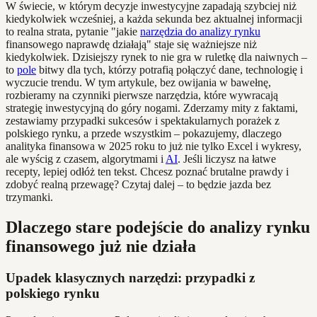
W świecie, w którym decyzje inwestycyjne zapadają szybciej niż
kiedykolwiek wcześniej, a każda sekunda bez aktualnej informacji
to realna strata, pytanie "jakie
narzędzia do analizy rynku
finansowego naprawdę działają" staje się ważniejsze niż
kiedykolwiek. Dzisiejszy rynek to nie gra w ruletkę dla naiwnych –
to
pole
bitwy dla tych, którzy potrafią połączyć dane, technologię i
wyczucie trendu. W tym artykule, bez owijania w bawełnę,
rozbieramy na czynniki pierwsze narzędzia, które wywracają
strategię inwestycyjną do góry nogami. Zderzamy mity z faktami,
zestawiamy przypadki sukcesów i spektakularnych porażek z
polskiego rynku, a przede wszystkim – pokazujemy, dlaczego
analityka finansowa w 2025 roku to już nie tylko Excel i wykresy,
ale wyścig z czasem, algorytmami i
AI
. Jeśli liczysz na łatwe
recepty, lepiej odłóż ten tekst. Chcesz poznać brutalne prawdy i
zdobyć realną przewagę? Czytaj dalej – to będzie jazda bez
trzymanki.
Dlaczego stare podejście do analizy rynku
finansowego już nie działa
Upadek klasycznych narzędzi: przypadki z
polskiego rynku