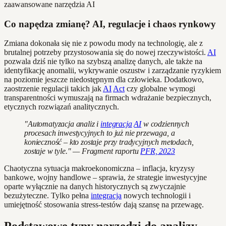
Co napędza zmianę? AI, regulacje i chaos rynkowy
Zmiana dokonała się nie z powodu mody na technologię, ale z
brutalnej potrzeby przystosowania się do nowej rzeczywistości.
AI
pozwala dziś nie tylko na szybszą analizę danych, ale także na
identyfikację anomalii, wykrywanie oszustw i zarządzanie ryzykiem
na poziomie jeszcze niedostępnym dla człowieka. Dodatkowo,
zaostrzenie regulacji takich jak
AI
Act
czy globalne wymogi
transparentności wymuszają na firmach wdrażanie bezpiecznych,
etycznych rozwiązań analitycznych.
"Automatyzacja analiz i
integracja
AI
w codziennych
procesach inwestycyjnych to już nie przewaga, a
konieczność – kto zostaje przy tradycyjnych metodach,
zostaje w tyle." — Fragment raportu
PFR, 2023
Chaotyczna sytuacja makroekonomiczna – inflacja, kryzysy
bankowe, wojny handlowe – sprawia, że strategie inwestycyjne
oparte wyłącznie na danych historycznych są zwyczajnie
bezużyteczne. Tylko pełna
integracja
nowych technologii i
umiejętność stosowania stress-testów dają szansę na przewagę.