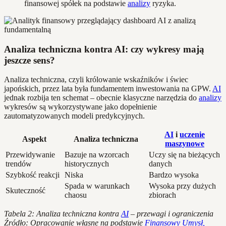
finansowej spółek na podstawie
analizy
ryzyka.
Analiza techniczna kontra AI: czy wykresy mają
jeszcze sens?
Analiza techniczna, czyli królowanie wskaźników i świec
japońskich, przez lata była fundamentem inwestowania na GPW.
AI
jednak rozbija ten schemat – obecnie klasyczne narzędzia do
analizy
wykresów są wykorzystywane jako dopełnienie
zautomatyzowanych modeli predykcyjnych.
AI
i
uczenie
Aspekt
Analiza techniczna
maszynowe
Przewidywanie
Bazuje na wzorcach
Uczy się na bieżących
trendów
historycznych
danych
Szybkość reakcji
Niska
Bardzo wysoka
Spada w warunkach
Wysoka przy dużych
Skuteczność
chaosu
zbiorach
Tabela 2: Analiza techniczna kontra
AI
– przewagi i ograniczenia
Źródło: Opracowanie własne na podstawie
Finansowy Umysł,