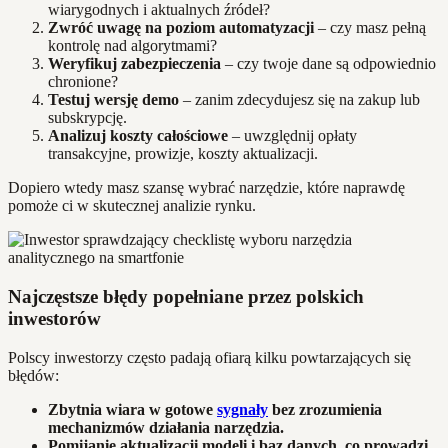
wiarygodnych i aktualnych źródeł?
Zwróć uwagę na poziom automatyzacji
– czy masz pełną
kontrolę nad algorytmami?
Weryfikuj zabezpieczenia
– czy twoje dane są odpowiednio
chronione?
Testuj wersję demo
– zanim zdecydujesz się na zakup lub
subskrypcję.
Analizuj koszty całościowe
– uwzględnij opłaty
transakcyjne, prowizje, koszty aktualizacji.
Dopiero wtedy masz szansę wybrać narzędzie, które naprawdę
pomoże ci w skutecznej analizie rynku.
Najczęstsze błędy popełniane przez polskich
inwestorów
Polscy inwestorzy często padają ofiarą kilku powtarzających się
błędów:
Zbytnia wiara w gotowe
sygnały
bez zrozumienia
mechanizmów działania narzędzia.
Pomijanie aktualizacji modeli i baz danych, co prowadzi