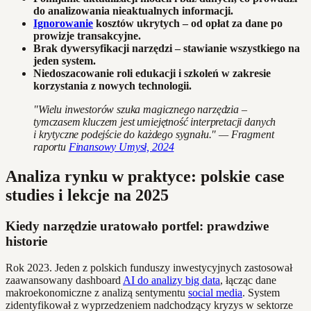
do analizowania nieaktualnych informacji.
Ignorowanie
kosztów ukrytych – od opłat za dane po
prowizje transakcyjne.
Brak dywersyfikacji narzędzi – stawianie wszystkiego na
jeden system.
Niedoszacowanie roli edukacji i szkoleń w zakresie
korzystania z nowych technologii.
"Wielu inwestorów szuka magicznego narzędzia –
tymczasem kluczem jest umiejętność interpretacji danych
i krytyczne podejście do każdego sygnału." — Fragment
raportu
Finansowy Umysł, 2024
Analiza rynku w praktyce: polskie case
studies i lekcje na 2025
Kiedy narzędzie uratowało portfel: prawdziwe
historie
Rok 2023. Jeden z polskich funduszy inwestycyjnych zastosował
zaawansowany dashboard
AI do analizy big data
, łącząc dane
makroekonomiczne z analizą sentymentu
social media
. System
zidentyfikował z wyprzedzeniem nadchodzący kryzys w sektorze