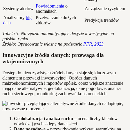
Powiadomienia
o
Systemy alertów
Zarządzanie ryzykiem
anomaliach
Analizatory
big
Przetwarzanie dużych
Predykcja trendów
data
zbiorów
Tabela 3: Narzędzia automatyzujące decyzje inwestycyjne na
polskim rynku
Źródło: Opracowanie własne na podstawie
PFR, 2023
Innowacyjne źródła danych: przewaga dla
wtajemniczonych
Dostęp do nieoczywistych źródeł danych staje się kluczowym
elementem przewagi inwestycyjnej. Oprócz danych
makroekonomicznych i raportów spółek, coraz większe znaczenie
mają dane alternatywne: geolokalizacja, dane pogodowe, analiza
ruchu sieciowego, monitoring zachowań konsumenckich.
Geolokalizacja i analiza ruchu
– ocena liczby klientów
odwiedzających sklepy danej sieci.
Dane pogodowe
– przewidywanie wpływu warunków na