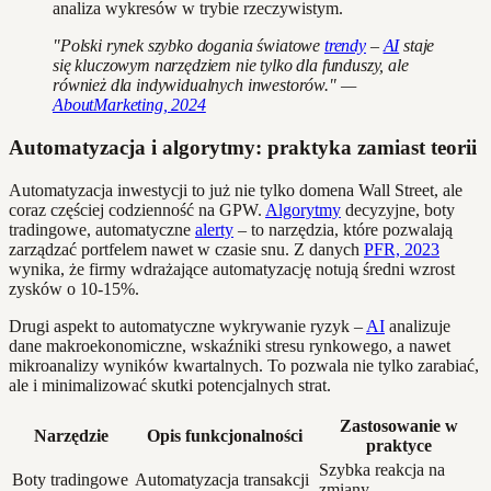
analiza wykresów w trybie rzeczywistym.
"Polski rynek szybko dogania światowe
trendy
–
AI
staje
się kluczowym narzędziem nie tylko dla funduszy, ale
również dla indywidualnych inwestorów." —
AboutMarketing, 2024
Automatyzacja i algorytmy: praktyka zamiast teorii
Automatyzacja inwestycji to już nie tylko domena Wall Street, ale
coraz częściej codzienność na GPW.
Algorytmy
decyzyjne, boty
tradingowe, automatyczne
alerty
– to narzędzia, które pozwalają
zarządzać portfelem nawet w czasie snu. Z danych
PFR, 2023
wynika, że firmy wdrażające automatyzację notują średni wzrost
zysków o 10-15%.
Drugi aspekt to automatyczne wykrywanie ryzyk –
AI
analizuje
dane makroekonomiczne, wskaźniki stresu rynkowego, a nawet
mikroanalizy wyników kwartalnych. To pozwala nie tylko zarabiać,
ale i minimalizować skutki potencjalnych strat.
Zastosowanie w
Narzędzie
Opis funkcjonalności
praktyce
Szybka reakcja na
Boty tradingowe
Automatyzacja transakcji
zmiany