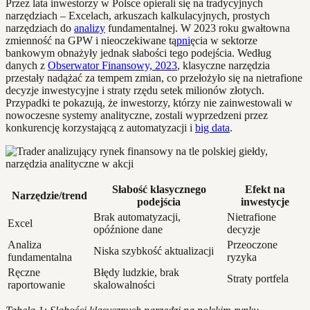
Przez lata inwestorzy w Polsce opierali się na tradycyjnych
narzędziach – Excelach, arkuszach kalkulacyjnych, prostych
narzędziach do
analizy
fundamentalnej. W 2023 roku gwałtowna
zmienność na GPW i nieoczekiwane tą
pni
ęcia w sektorze
bankowym obnażyły jednak słabości tego podejścia. Według
danych z
Obserwator Finansowy, 2023
, klasyczne narzędzia
przestały nadążać za tempem zmian, co przełożyło się na nietrafione
decyzje inwestycyjne i straty rzędu setek milionów złotych.
Przypadki te pokazują, że inwestorzy, którzy nie zainwestowali w
nowoczesne systemy analityczne, zostali wyprzedzeni przez
konkurencję korzystającą z automatyzacji i
big data
.
Słabość klasycznego
Efekt na
Narzędzie/trend
podejścia
inwestycje
Brak automatyzacji,
Nietrafione
Excel
opóźnione dane
decyzje
Analiza
Przeoczone
Niska szybkość aktualizacji
fundamentalna
ryzyka
Ręczne
Błędy ludzkie, brak
Straty portfela
raportowanie
skalowalności