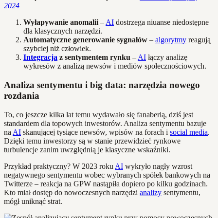
2024
Wyłapywanie anomalii
–
AI
dostrzega niuanse niedostępne
dla klasycznych narzędzi.
Automatyczne generowanie sygnałów
–
algorytmy
reagują
szybciej niż człowiek.
Integracja
z sentymentem rynku
–
AI
łączy analizę
wykresów z analizą newsów i mediów społecznościowych.
Analiza sentymentu i big data: narzędzia nowego
rozdania
To, co jeszcze kilka lat temu wydawało się fanaberią, dziś jest
standardem dla topowych inwestorów. Analiza sentymentu bazuje
na
AI
skanującej tysiące newsów, wpisów na forach i
social media
.
Dzięki temu inwestorzy są w stanie przewidzieć rynkowe
turbulencje zanim uwzględnią je klasyczne wskaźniki.
Przykład praktyczny? W 2023 roku
AI
wykryło nagły wzrost
negatywnego sentymentu wobec wybranych spółek bankowych na
Twitterze – reakcja na GPW nastąpiła dopiero po kilku godzinach.
Kto miał dostęp do nowoczesnych narzędzi
analizy
sentymentu,
mógł uniknąć strat.