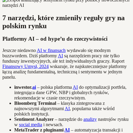
7 narzędzi, które zmieniły reguły gry na
polskim rynku
Platformy AI – od hype’u do rzeczywistości
Jeszcze niedawno
AI w finansach
wydawało się modnym
buzzwordem. Dziś platformy
AI
są narzędziem pracy nie tylko
funduszy inwestycyjnych, ale też indywidualnych graczy. Raport
Finansowy Umysł, 2024
wskazuje, że najskuteczniejsze platformy
łączą analizę fundamentalną, techniczną i sentymentu w jednym
panelu.
inwestor.
ai
– polska platforma
AI
do optymalizacji portfela,
integrująca dane GPW, NBP i globalnych rynków,
rekomendacje w czasie rzeczywistym.
Bloomberg Terminal
– klasyka zintegrowana z
najnowszymi algorytmami
AI
, popularna także wśród
polskich instytucji.
Sentiment Analyzer
– narzędzie do
analizy
nastrojów rynku
w
social media
i newsach.
MetaTrader z pluginami
AI
– automatyzacja transakcji i