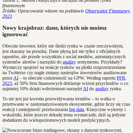
Tabela 1: Słabości klasycznych narzędzi na polskim rynku
finansowym
Źródło: Opracowanie własne na podstawie
Obserwator Finansowy,
2023
Nowy krajobraz: dane, których nie możesz
ignorować
Obecnie inwestor, który nie śledzi rynku w czasie rzeczywistym,
jest skazany na porażkę. Dane płyną już nie tylko z oficjalnych
raportów, ale przede wszystkim z social mediów, automatycznych
systemów alertów i narzędzi do
analizy
sentymentu. Przykłady?
Wystarczy spojrzeć na reakcje rynków na plotki rozprzestrzeniane
na Twitterze czy nagłe zmiany nastrojów inwestorów analizowane
przez
AI
– to obecnie codzienność na GPW. Według raportu
PFR,
2023
, aż 50% firm finansowych deklaruje wzrost przychodów o co
najmniej 10% dzięki wdrożeniom narzędzi
AI
do
analizy
rynku.
To nie jest już kwestia przewidywania trendów – to walka o
przetrwanie w zautomatyzowanym ekosystemie, gdzie liczy się czas
reakcji i umiejętność przetwarzania
big data
. Klasyczne wykresy i
wskaźniki, które jeszcze dekadę temu wystarczały, dziś są jedynie
dodatkiem do wielopoziomowych modeli predykcyjnych.