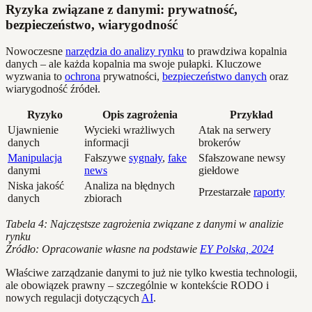
Ryzyka związane z danymi: prywatność,
bezpieczeństwo, wiarygodność
Nowoczesne
narzędzia do analizy rynku
to prawdziwa kopalnia
danych – ale każda kopalnia ma swoje pułapki. Kluczowe
wyzwania to
ochrona
prywatności,
bezpieczeństwo danych
oraz
wiarygodność źródeł.
Ryzyko
Opis zagrożenia
Przykład
Ujawnienie
Wycieki wrażliwych
Atak na serwery
danych
informacji
brokerów
Manipulacja
Fałszywe
sygnały
,
fake
Sfałszowane newsy
danymi
news
giełdowe
Niska jakość
Analiza na błędnych
Przestarzałe
raporty
danych
zbiorach
Tabela 4: Najczęstsze zagrożenia związane z danymi w analizie
rynku
Źródło: Opracowanie własne na podstawie
EY Polska, 2024
Właściwe zarządzanie danymi to już nie tylko kwestia technologii,
ale obowiązek prawny – szczególnie w kontekście RODO i
nowych regulacji dotyczących
AI
.