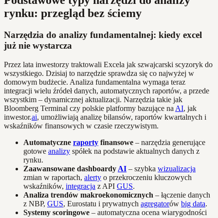
Podstawowe typy narzędzi do analizy
rynku: przegląd bez ściemy
Narzędzia do analizy fundamentalnej: kiedy excel
już nie wystarcza
Przez lata inwestorzy traktowali Excela jak szwajcarski scyzoryk do
wszystkiego. Dzisiaj to narzędzie sprawdza się co najwyżej w
domowym budżecie. Analiza fundamentalna wymaga teraz
integracji wielu źródeł danych, automatycznych raportów, a przede
wszystkim – dynamicznej aktualizacji. Narzędzia takie jak
Bloomberg Terminal czy polskie platformy bazujące na
AI
, jak
inwestor.
ai
, umożliwiają analizę bilansów, raportów kwartalnych i
wskaźników finansowych w czasie rzeczywistym.
Automatyczne
raporty
finansowe
– narzędzia generujące
gotowe
analizy
spółek na podstawie aktualnych danych z
rynku.
Zaawansowane dashboardy
AI
– szybka
wizualizacja
zmian w raportach,
alerty
o przekroczeniu kluczowych
wskaźników,
integracja
z API
GUS
.
Analiza trendów makroekonomicznych
– łączenie danych
z NBP,
GUS
, Eurostatu i prywatnych
agregator
ów
big data
.
Systemy scoringowe
– automatyczna ocena wiarygodności