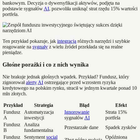
bankowym. Decyzja o dywersyfikacji aktywów, podjęta na
podstawie sygnałów
AI
, pozwoliła uniknąć strat rzędu 15% wartości
portfela.
Ten przykład pokazuje, jak
integracja
różnych narzędzi i szybkie
reagowanie na
sygnały
z wielu źródeł przekłada się na realne
pieniądze.
Głośne porażki i co z nich wynika
Nie brakuje jednak głośnych wpadek. Przykład? Fundusz, który
zignorował
alerty
AI
ostrzegające przed wzrostem ryzyka
kredytowego na polskim rynku, stracił w jednym kwartale ponad 10
mln złotych.
Przykład
Strategia
Błąd
Efekt
Fundusz
Automatyzacja
Ignorowanie
Strata 15%
A
inwestycji
sygnałów
AI
portfela
Fundusz
Analiza
Przestarzałe dane
Spadek zysków
B
fundamentalna
Fundusz
Sentyment
social
Opóźniona
Zbyt późna reakcja