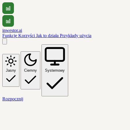
inwestor.ai
Funkcje
Korzyści
Jak to działa
Przykłady użycia
Jasny
Ciemny
Systemowy
Rozpocznij