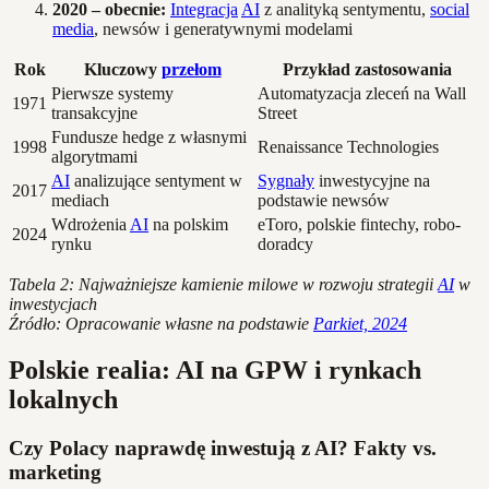
2020 – obecnie:
Integracja
AI
z analityką sentymentu,
social
media
, newsów i generatywnymi modelami
Rok
Kluczowy
przełom
Przykład zastosowania
Pierwsze systemy
Automatyzacja zleceń na Wall
1971
transakcyjne
Street
Fundusze hedge z własnymi
1998
Renaissance Technologies
algorytmami
AI
analizujące sentyment w
Sygnały
inwestycyjne na
2017
mediach
podstawie newsów
Wdrożenia
AI
na polskim
eToro, polskie fintechy, robo-
2024
rynku
doradcy
Tabela 2: Najważniejsze kamienie milowe w rozwoju strategii
AI
w
inwestycjach
Źródło: Opracowanie własne na podstawie
Parkiet, 2024
Polskie realia: AI na GPW i rynkach
lokalnych
Czy Polacy naprawdę inwestują z AI? Fakty vs.
marketing