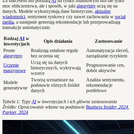
Za sukcesem lub porażką
AI
na rynku finansowym stoi nie tylko
moc obliczeniowa, ale i sposób, w jaki
algorytmy
uczą się na
danych. Modele wykorzystują dane historyczne,
aktualne
wiadomości
, sentyment rynkowy czy nawet zachowania w
social
media
, a następnie generują rekomendacje lub przeprowadzają
transakcje automatycznie.
Rodzaj
AI
w
Opis działania
Zastosowanie
inwestycjach
Proste
Realizują ustalone reguły
Automatyzacja zleceń,
algorytmy
bez uczenia się
zarządzanie ryzykiem
Uczą się na danych
Uczenie
Prognozowanie cen,
historycznych, wykrywają
maszynowe
dobór aktywów
wzorce
Tworzą scenariusze na
Analiza sentymentu,
Modele
podstawie różnych źródeł
rekomendacje
generatywne
danych
portfelowe
Tabela 1: Typy
AI
w inwestycjach i ich główne zastosowania
Źródło: Opracowanie własne na podstawie
Business Insider, 2024
,
Parkiet, 2024