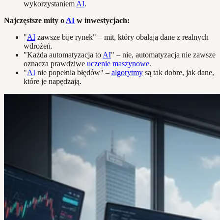
wykorzystaniem
AI
.
Najczęstsze mity o
AI
w inwestycjach:
"
AI
zawsze bije rynek" – mit, który obalają dane z realnych
wdrożeń.
"Każda automatyzacja to
AI
" – nie, automatyzacja nie zawsze
oznacza prawdziwe
uczenie maszynowe
.
"
AI
nie popełnia błędów" –
algorytmy
są tak dobre, jak dane,
które je napędzają.