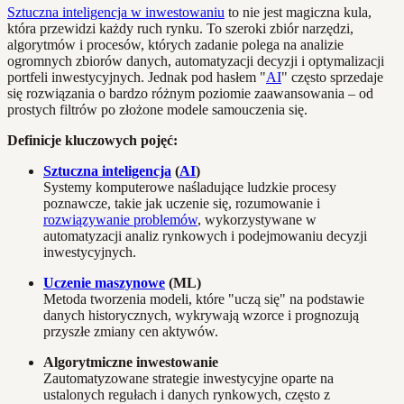
Sztuczna inteligencja w inwestowaniu
to nie jest magiczna kula,
która przewidzi każdy ruch rynku. To szeroki zbiór narzędzi,
algorytmów i procesów, których zadanie polega na analizie
ogromnych zbiorów danych, automatyzacji decyzji i optymalizacji
portfeli inwestycyjnych. Jednak pod hasłem "
AI
" często sprzedaje
się rozwiązania o bardzo różnym poziomie zaawansowania – od
prostych filtrów po złożone modele samouczenia się.
Definicje kluczowych pojęć:
Sztuczna inteligencja
(
AI
)
Systemy komputerowe naśladujące ludzkie procesy
poznawcze, takie jak uczenie się, rozumowanie i
rozwiązywanie problemów
, wykorzystywane w
automatyzacji analiz rynkowych i podejmowaniu decyzji
inwestycyjnych.
Uczenie maszynowe
(ML)
Metoda tworzenia modeli, które "uczą się" na podstawie
danych historycznych, wykrywają wzorce i prognozują
przyszłe zmiany cen aktywów.
Algorytmiczne inwestowanie
Zautomatyzowane strategie inwestycyjne oparte na
ustalonych regułach i danych rynkowych, często z