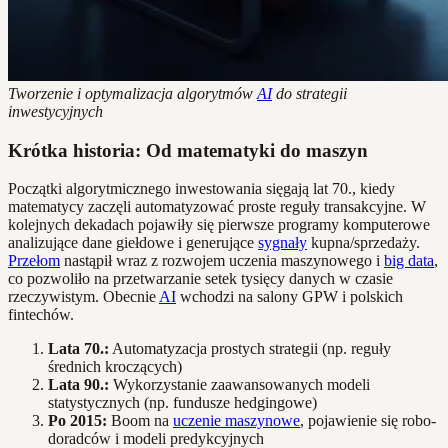
Tworzenie i optymalizacja algorytmów
AI
do strategii
inwestycyjnych
Krótka historia: Od matematyki do maszyn
Początki algorytmicznego inwestowania sięgają lat 70., kiedy
matematycy zaczęli automatyzować proste reguły transakcyjne. W
kolejnych dekadach pojawiły się pierwsze programy komputerowe
analizujące dane giełdowe i generujące
sygnały
kupna/sprzedaży.
Przełom
nastąpił wraz z rozwojem uczenia maszynowego i
big data
,
co pozwoliło na przetwarzanie setek tysięcy danych w czasie
rzeczywistym. Obecnie
AI
wchodzi na salony GPW i polskich
fintechów.
Lata 70.:
Automatyzacja prostych strategii (np. reguły
średnich kroczących)
Lata 90.:
Wykorzystanie zaawansowanych modeli
statystycznych (np. fundusze hedgingowe)
Po 2015:
Boom na
uczenie maszynowe
, pojawienie się robo-
doradców i modeli predykcyjnych