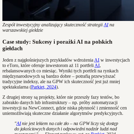
Zespół inwestycyjny analizujący skuteczność strategii
AI
na
warszawskiej giełdzie
Case study: Sukcesy i porażki AI na polskich
giełdach
Jeden z najgłośniejszych przykładów wdrożenia
AI
w inwestycjach
to eToro, które oferuje inwestorom aż 11 portfeli
AI
,
rebalansowanych co miesiąc. Wyniki tych portfeli na rynkach
międzynarodowych są bardzo dobre – potrafią przewyższać
tradycyjne indeksy, ale na GPW ich skuteczność jest już mniej
spektakularna (
Parkiet, 2024
).
Z drugiej strony są projekty, które nie przeszły fazy testów, bo
zabrakło danych lub infrastruktury – np. próby automatyzacji
inwestycji na NewConnect, gdzie niska płynność i zmienność cen
uniemożliwiają skuteczne działanie algorytmów predykcyjnych.
"
AI
nie jest lekiem na całe zło – na GPW liczy się dostęp
do jakościowych danych i odpowiedni nadzór ludzi nad