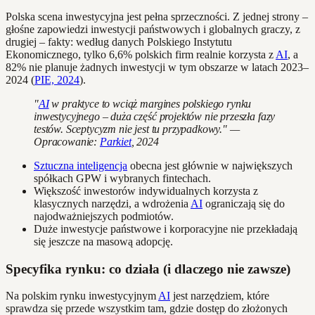
Polska scena inwestycyjna jest pełna sprzeczności. Z jednej strony –
głośne zapowiedzi inwestycji państwowych i globalnych graczy, z
drugiej – fakty: według danych Polskiego Instytutu
Ekonomicznego, tylko 6,6% polskich firm realnie korzysta z
AI
, a
82% nie planuje żadnych inwestycji w tym obszarze w latach 2023–
2024 (
PIE, 2024
).
"
AI
w praktyce to wciąż margines polskiego rynku
inwestycyjnego – duża część projektów nie przeszła fazy
testów. Sceptycyzm nie jest tu przypadkowy." —
Opracowanie:
Parkiet
, 2024
Sztuczna inteligencja
obecna jest głównie w największych
spółkach GPW i wybranych fintechach.
Większość inwestorów indywidualnych korzysta z
klasycznych narzędzi, a wdrożenia
AI
ograniczają się do
najodważniejszych podmiotów.
Duże inwestycje państwowe i korporacyjne nie przekładają
się jeszcze na masową adopcję.
Specyfika rynku: co działa (i dlaczego nie zawsze)
Na polskim rynku inwestycyjnym
AI
jest narzędziem, które
sprawdza się przede wszystkim tam, gdzie dostęp do złożonych