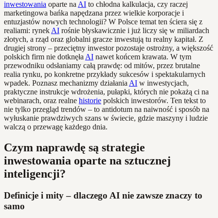
inwestowania
oparte na
AI
to chłodna kalkulacja, czy raczej
marketingowa bańka napędzana przez wielkie korporacje i
entuzjastów nowych technologii? W Polsce temat ten ściera się z
realiami: rynek
AI
rośnie błyskawicznie i już liczy się w miliardach
złotych, a rząd oraz globalni gracze inwestują tu realny kapitał. Z
drugiej strony – przeciętny inwestor pozostaje ostrożny, a większość
polskich firm nie dotknęła
AI
nawet końcem krawata. W tym
przewodniku odsłaniamy całą prawdę: od mitów, przez brutalne
realia rynku, po konkretne przykłady sukcesów i spektakularnych
wpadek. Poznasz mechanizmy działania
AI
w inwestycjach,
praktyczne instrukcje wdrożenia, pułapki, których nie pokażą ci na
webinarach, oraz realne
historie
polskich inwestorów. Ten tekst to
nie tylko przegląd trendów – to antidotum na naiwność i sposób na
wyłuskanie prawdziwych szans w świecie, gdzie maszyny i ludzie
walczą o przewagę każdego dnia.
Czym naprawdę są strategie
inwestowania oparte na sztucznej
inteligencji?
Definicje i mity – dlaczego AI nie zawsze znaczy to
samo