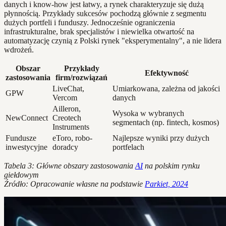
danych i know-how jest łatwy, a rynek charakteryzuje się dużą
płynnością. Przykłady sukcesów pochodzą głównie z segmentu
dużych portfeli i funduszy. Jednocześnie ograniczenia
infrastrukturalne, brak specjalistów i niewielka otwartość na
automatyzację czynią z Polski rynek "eksperymentalny", a nie lidera
wdrożeń.
Obszar
Przykłady
Efektywność
zastosowania
firm/rozwiązań
LiveChat,
Umiarkowana, zależna od jakości
GPW
Vercom
danych
Ailleron,
Wysoka w wybranych
NewConnect
Creotech
segmentach (np. fintech, kosmos)
Instruments
Fundusze
eToro, robo-
Najlepsze wyniki przy dużych
inwestycyjne
doradcy
portfelach
Tabela 3: Główne obszary zastosowania
AI
na polskim rynku
giełdowym
Źródło: Opracowanie własne na podstawie
Parkiet, 2024