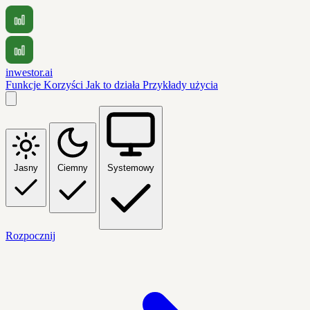
inwestor.ai
Funkcje
Korzyści
Jak to działa
Przykłady użycia
Jasny
Ciemny
Systemowy
Rozpocznij