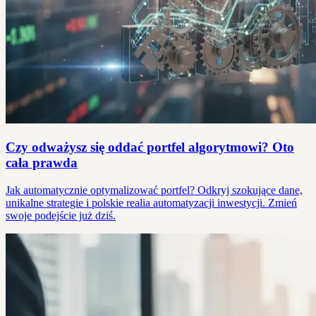
Czy odważysz się oddać portfel algorytmowi? Oto
cała prawda
Jak automatycznie optymalizować portfel? Odkryj szokujące dane,
unikalne strategie i polskie realia automatyzacji inwestycji. Zmień
swoje podejście już dziś.