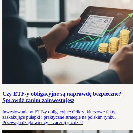
Czy ETF-y obligacyjne są naprawdę bezpieczne?
Sprawdź zanim zainwestujesz
Inwestowanie w ETF-y obligacyjne: Odkryj kluczowe fakty,
zaskakujące pułapki i praktyczne strategie na polskim rynku.
Przewaga dzięki wiedzy – zacznij już dziś!