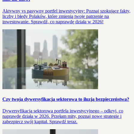
Aktywny vs pasywny portfel inwestycyjny: Poznaj szokujące fakty,
liczby i błędy Polaków, które zmienią twoje patrzenie na
inwestowanie. Sprawdź, co naprawdę działa w 2026!
Czy twoja dywersyfikacja sektorowa to iluzja bezpieczeństwa?
Dywersyfikacja sektorowa portfela inwestycyjnego – odkryj, co
naprawdę działa w 2026. Przełam mity, poznaj nowe strategie i
zabezpiecz swój kapitał. Sprawdź teraz.