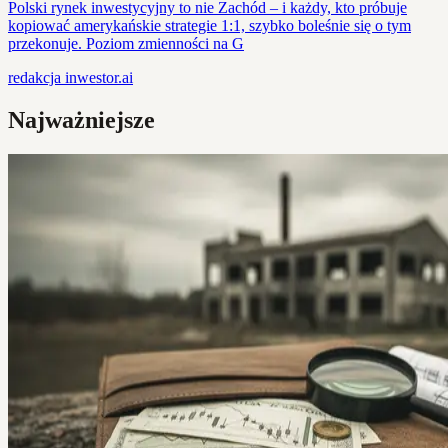
Polski rynek inwestycyjny to nie Zachód – i każdy, kto próbuje
kopiować amerykańskie strategie 1:1, szybko boleśnie się o tym
przekonuje. Poziom zmienności na G
redakcja
inwestor.ai
Najważniejsze