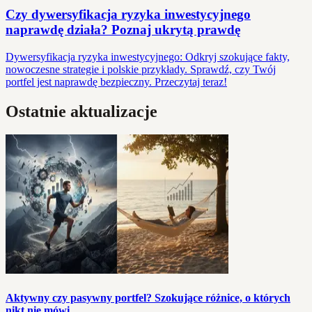
Czy dywersyfikacja ryzyka inwestycyjnego
naprawdę działa? Poznaj ukrytą prawdę
Dywersyfikacja ryzyka inwestycyjnego: Odkryj szokujące fakty,
nowoczesne strategie i polskie przykłady. Sprawdź, czy Twój
portfel jest naprawdę bezpieczny. Przeczytaj teraz!
Ostatnie aktualizacje
Aktywny czy pasywny portfel? Szokujące różnice, o których
nikt nie mówi