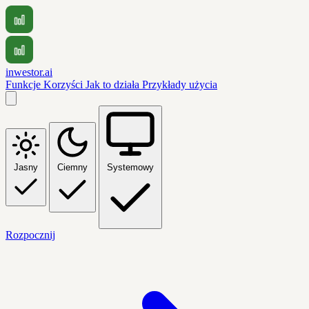
inwestor.ai
Funkcje
Korzyści
Jak to działa
Przykłady użycia
Jasny
Ciemny
Systemowy
Rozpocznij