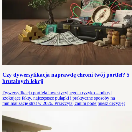
Czy dywersyfikacja naprawdę chroni twój portfel? 5
brutalnych lekcji
Dywersyfikacja portfela inwestycyjnego a ryzyko – odkryj
szokujące fakty, najczęstsze pułapki i praktyczne sposoby na
minimalizację strat w 2026. Przeczytaj zanim podejmiesz decyzję!