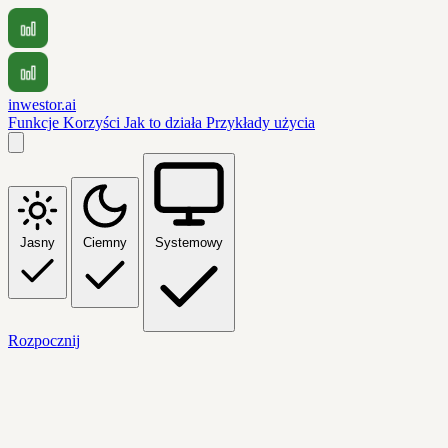
inwestor.ai
Funkcje
Korzyści
Jak to działa
Przykłady użycia
Jasny
Ciemny
Systemowy
Rozpocznij