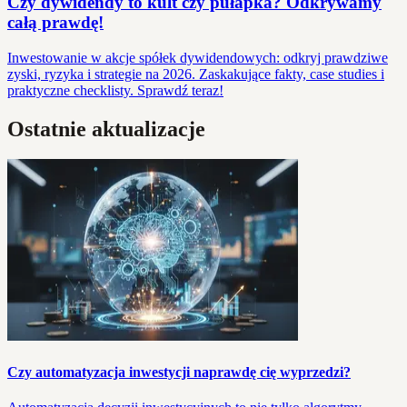
Czy dywidendy to kult czy pułapka? Odkrywamy
całą prawdę!
Inwestowanie w akcje spółek dywidendowych: odkryj prawdziwe
zyski, ryzyka i strategie na 2026. Zaskakujące fakty, case studies i
praktyczne checklisty. Sprawdź teraz!
Ostatnie aktualizacje
Czy automatyzacja inwestycji naprawdę cię wyprzedzi?