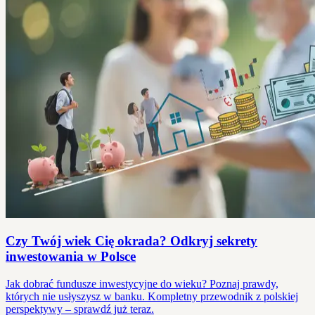
Czy Twój wiek Cię okrada? Odkryj sekrety
inwestowania w Polsce
Jak dobrać fundusze inwestycyjne do wieku? Poznaj prawdy,
których nie usłyszysz w banku. Kompletny przewodnik z polskiej
perspektywy – sprawdź już teraz.