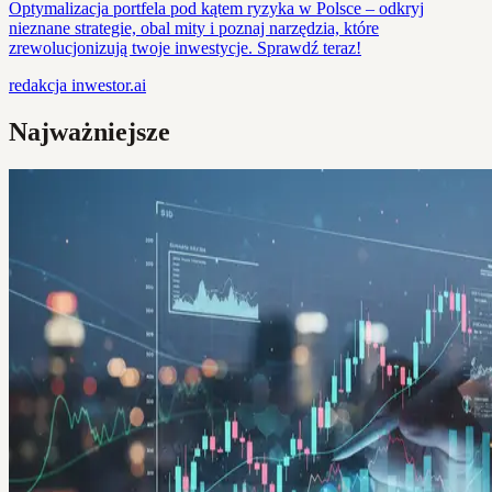
Optymalizacja portfela pod kątem ryzyka w Polsce – odkryj
nieznane strategie, obal mity i poznaj narzędzia, które
zrewolucjonizują twoje inwestycje. Sprawdź teraz!
redakcja
inwestor.ai
Najważniejsze