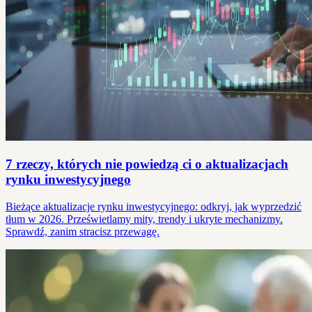
7 rzeczy, których nie powiedzą ci o aktualizacjach
rynku inwestycyjnego
Bieżące aktualizacje rynku inwestycyjnego: odkryj, jak wyprzedzić
tłum w 2026. Prześwietlamy mity, trendy i ukryte mechanizmy.
Sprawdź, zanim stracisz przewagę.