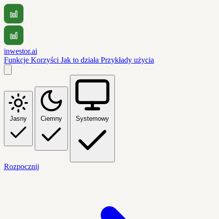
inwestor.ai
Funkcje
Korzyści
Jak to działa
Przykłady użycia
Jasny
Ciemny
Systemowy
Rozpocznij