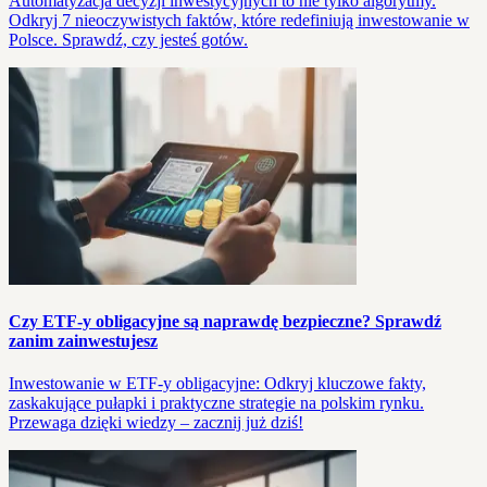
Automatyzacja decyzji inwestycyjnych to nie tylko algorytmy.
Odkryj 7 nieoczywistych faktów, które redefiniują inwestowanie w
Polsce. Sprawdź, czy jesteś gotów.
Czy ETF-y obligacyjne są naprawdę bezpieczne? Sprawdź
zanim zainwestujesz
Inwestowanie w ETF-y obligacyjne: Odkryj kluczowe fakty,
zaskakujące pułapki i praktyczne strategie na polskim rynku.
Przewaga dzięki wiedzy – zacznij już dziś!