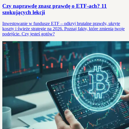
Czy naprawdę znasz prawdę o ETF-ach? 11
szokujących lekcji
Inwestowanie w fundusze ETF – odkryj brutalne prawdy, ukryte
koszty i świeże strategie na 2026. Poznaj fakty, które zmienią twoje
podejście. Czy jesteś gotów?