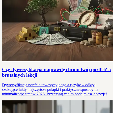
Czy dywersyfikacja naprawdę chroni twój portfel? 5
brutalnych lekcji
Dywersyfikacja portfela inwestycyjnego a ryzyko – odkryj
szokujące fakty, najczęstsze pułapki i praktyczne sposoby na
minimalizację strat w 2026. Przeczytaj zanim podejmiesz decyzję!