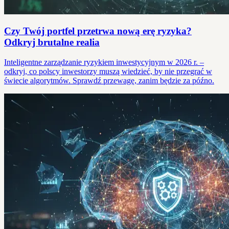
Czy Twój portfel przetrwa nową erę ryzyka?
Odkryj brutalne realia
Inteligentne zarządzanie ryzykiem inwestycyjnym w 2026 r. –
odkryj, co polscy inwestorzy muszą wiedzieć, by nie przegrać w
świecie algorytmów. Sprawdź przewagę, zanim będzie za późno.