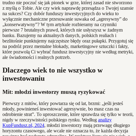
trudno nie poczuć się jak pionek w grze, której zasad nie stworzono
z myślą o Tobie. Ale czy wiek naprawdę przesądza o Twojej szansie
na sukces? Czy dobór funduszy inwestycyjnych do wieku to
wyłącznie mechaniczne przesuwanie suwaka od „agresywny” do
„konserwatywny”? W tym artykule rozbieramy na czynniki
pierwsze 7 brutalnych prawd, których nie usłyszysz w żadnym
banku. Bazujemy na aktualnych danych, polskich realiach i
bezlitośnie punktujemy najczęstsze błędy oraz pułapki. Przygotuj się
na podróż przez mentalne blokady, marketingowe sztuczki i fakty,
które pozwolą Ci wybrać fundusz inwestycyjny nie według metryki,
ale świadomości i realnych potrzeb.
Dlaczego wiek to nie wszystko w
inwestowaniu
Mit: młodzi inwestorzy muszą ryzykować
Pierwszy z mitów, który powtarza się od lat, brzmi: „jeśli jesteś
młody, powinieneś inwestować agresywnie, bo masz czas na
odrobienie strat”. To uproszczenie, które sprawdza się tylko w teorii,
nigdy w rzeczywistości polskiego rynku. Według
analizy
KupFundusz.pl, 2024
, młodzi inwestorzy mają przewagę długiego
horyzontu czasowego, ale wcale nie oznacza to, że każda decyzja