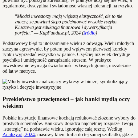
powinna być podszyta adrenaliną. W praktyce liczy się nie wiek, a
regularność, dyscyplina i świadomość własnej tolerancji na ryzyko.
"Młodzi inwestorzy mają większą elastyczność, ale to nie
znaczy, że powinni ślepo podejmować wysokie ryzyko.
Kluczowa jest edukacja finansowa i dywersyfikacja
portfela." — KupFundusz.pl, 2024 (
źródło
)
Podstawowy błąd to utożsamianie wieku z odwagą. Wielu młodych
zaczyna agresywnie, by potem pod wpływem pierwszej korekty
rynku wyprzedać wszystko w panice. Częściej niż wiek decyduje
psychika i umiejętność zarządzania stresem. W praktyce
inwestowanie wymaga świadomości własnych granic, niezależnie
od lat w metryce.
Przekleństwo przeciętności – jak banki mydlą oczy
wiekiem
Polskie instytucje finansowe kochają redukować złożone wybory do
prostych schematów. Bankowy doradca najchętniej rozpisze Twoją
„strategię” na podstawie wieku, ignorując całą resztę. Według
Analizy.pl, 2024
, masowy klient trafia do tej samej szufladki, gdzie