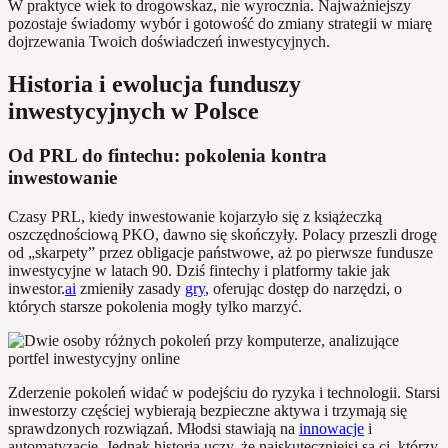
W praktyce wiek to drogowskaz, nie wyrocznia. Najważniejszy
pozostaje świadomy wybór i gotowość do zmiany strategii w miarę
dojrzewania Twoich doświadczeń inwestycyjnych.
Historia i ewolucja funduszy
inwestycyjnych w Polsce
Od PRL do fintechu: pokolenia kontra
inwestowanie
Czasy PRL, kiedy inwestowanie kojarzyło się z książeczką
oszczędnościową PKO, dawno się skończyły. Polacy przeszli drogę
od „skarpety” przez obligacje państwowe, aż po pierwsze fundusze
inwestycyjne w latach 90. Dziś fintechy i platformy takie jak
inwestor.
ai
zmieniły zasady
gry
, oferując dostęp do narzędzi, o
których starsze pokolenia mogły tylko marzyć.
Zderzenie pokoleń widać w podejściu do ryzyka i technologii. Starsi
inwestorzy częściej wybierają bezpieczne aktywa i trzymają się
sprawdzonych rozwiązań. Młodsi stawiają na
innowacje
i
automatyzację. Jednak historia uczy, że najskuteczniejsi są ci, którzy