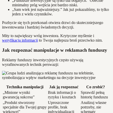
„Fundusze inwestycyjne są tylko dla bogatych.” Obecnie
minimalny próg wejścia jest bardzo niski.
„Sam wiek jest najważniejszy.” Jak już pokazaliśmy, to tylko
jeden z wielu czynników.
Pozbycie się tych przekonań otwiera drzwi do skuteczniejszego
inwestowania i bardziej świadomych decyzji.
Mity to największy wróg inwestora. Krytyczne myślenie i
weryfikacja informacji
to Twoja najlepsza broń przeciwko nim.
Jak rozpoznać manipulacje w reklamach funduszy
Reklamy funduszy inwestycyjnych często używają
wyrafinowanych technik perswazji:
Technika manipulacji
Jak ją rozpoznać
Co zrobić?
„Minione wyniki
Brak informacji o
Sprawdź pełną
gwarancją sukcesu”
ryzyku i kosztach
historię funduszu
„Produkt stworzony
Uproszczone
Analizuj własne
specjalnie dla Twojej grupy
profile, brak
potrzeby, nie
wiekowej”
indywidualizacji
schematy