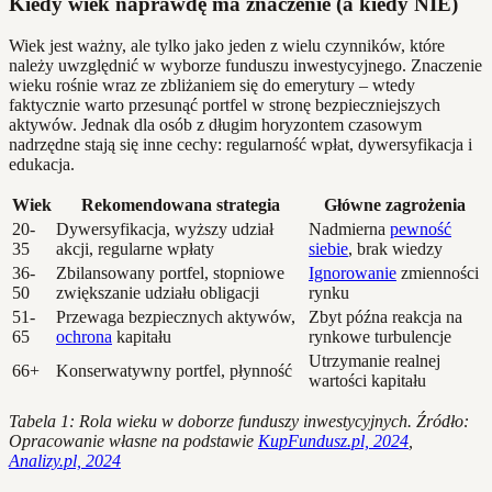
Kiedy wiek naprawdę ma znaczenie (a kiedy NIE)
Wiek jest ważny, ale tylko jako jeden z wielu czynników, które
należy uwzględnić w wyborze funduszu inwestycyjnego. Znaczenie
wieku rośnie wraz ze zbliżaniem się do emerytury – wtedy
faktycznie warto przesunąć portfel w stronę bezpieczniejszych
aktywów. Jednak dla osób z długim horyzontem czasowym
nadrzędne stają się inne cechy: regularność wpłat, dywersyfikacja i
edukacja.
Wiek
Rekomendowana strategia
Główne zagrożenia
20-
Dywersyfikacja, wyższy udział
Nadmierna
pewność
35
akcji, regularne wpłaty
siebie
, brak wiedzy
36-
Zbilansowany portfel, stopniowe
Ignorowanie
zmienności
50
zwiększanie udziału obligacji
rynku
51-
Przewaga bezpiecznych aktywów,
Zbyt późna reakcja na
65
ochrona
kapitału
rynkowe turbulencje
Utrzymanie realnej
66+
Konserwatywny portfel, płynność
wartości kapitału
Tabela 1: Rola wieku w doborze funduszy inwestycyjnych. Źródło:
Opracowanie własne na podstawie
KupFundusz.pl, 2024
,
Analizy.pl, 2024