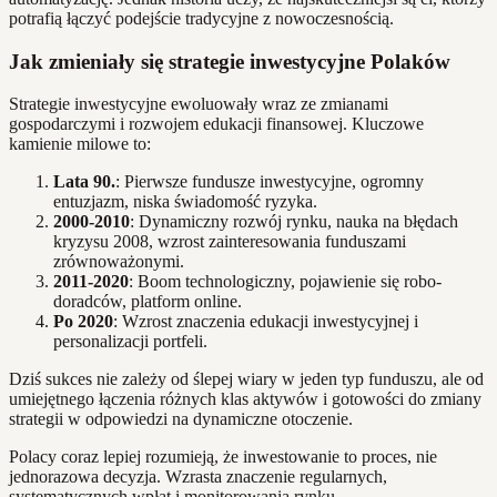
potrafią łączyć podejście tradycyjne z nowoczesnością.
Jak zmieniały się strategie inwestycyjne Polaków
Strategie inwestycyjne ewoluowały wraz ze zmianami
gospodarczymi i rozwojem edukacji finansowej. Kluczowe
kamienie milowe to:
Lata 90.
: Pierwsze fundusze inwestycyjne, ogromny
entuzjazm, niska świadomość ryzyka.
2000-2010
: Dynamiczny rozwój rynku, nauka na błędach
kryzysu 2008, wzrost zainteresowania funduszami
zrównoważonymi.
2011-2020
: Boom technologiczny, pojawienie się robo-
doradców, platform online.
Po 2020
: Wzrost znaczenia edukacji inwestycyjnej i
personalizacji portfeli.
Dziś sukces nie zależy od ślepej wiary w jeden typ funduszu, ale od
umiejętnego łączenia różnych klas aktywów i gotowości do zmiany
strategii w odpowiedzi na dynamiczne otoczenie.
Polacy coraz lepiej rozumieją, że inwestowanie to proces, nie
jednorazowa decyzja. Wzrasta znaczenie regularnych,
systematycznych wpłat i monitorowania rynku.