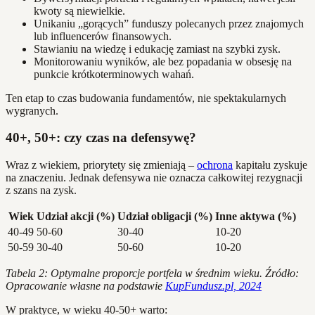
kwoty są niewielkie.
Unikaniu „gorących” funduszy polecanych przez znajomych
lub influencerów finansowych.
Stawianiu na wiedzę i edukację zamiast na szybki zysk.
Monitorowaniu wyników, ale bez popadania w obsesję na
punkcie krótkoterminowych wahań.
Ten etap to czas budowania fundamentów, nie spektakularnych
wygranych.
40+, 50+: czy czas na defensywę?
Wraz z wiekiem, priorytety się zmieniają –
ochrona
kapitału zyskuje
na znaczeniu. Jednak defensywa nie oznacza całkowitej rezygnacji
z szans na zysk.
Wiek
Udział akcji (%)
Udział obligacji (%)
Inne aktywa (%)
40-49
50-60
30-40
10-20
50-59
30-40
50-60
10-20
Tabela 2: Optymalne proporcje portfela w średnim wieku. Źródło:
Opracowanie własne na podstawie
KupFundusz.pl, 2024
W praktyce, w wieku 40-50+ warto: