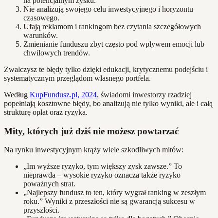
na potencjalnym zysku.
Nie analizują swojego celu inwestycyjnego i horyzontu
czasowego.
Ufają reklamom i rankingom bez czytania szczegółowych
warunków.
Zmienianie funduszu zbyt często pod wpływem emocji lub
chwilowych trendów.
Zwalczysz te błędy tylko dzięki edukacji, krytycznemu podejściu i
systematycznym przeglądom własnego portfela.
Według
KupFundusz.pl, 2024
, świadomi inwestorzy rzadziej
popełniają kosztowne błędy, bo analizują nie tylko wyniki, ale i całą
strukturę opłat oraz ryzyka.
Mity, których już dziś nie możesz powtarzać
Na rynku inwestycyjnym krąży wiele szkodliwych mitów:
„Im wyższe ryzyko, tym większy zysk zawsze.” To
nieprawda – wysokie ryzyko oznacza także ryzyko
poważnych strat.
„Najlepszy fundusz to ten, który wygrał ranking w zeszłym
roku.” Wyniki z przeszłości nie są gwarancją sukcesu w
przyszłości.