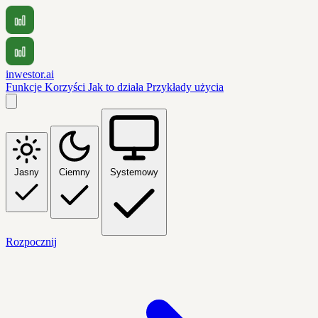
inwestor.ai
Funkcje
Korzyści
Jak to działa
Przykłady użycia
Jasny
Ciemny
Systemowy
Rozpocznij