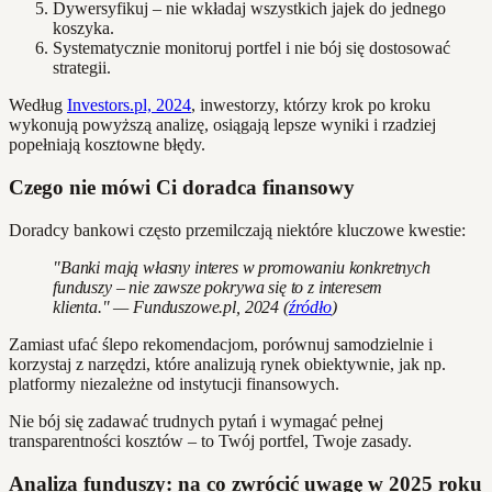
Dywersyfikuj – nie wkładaj wszystkich jajek do jednego
koszyka.
Systematycznie monitoruj portfel i nie bój się dostosować
strategii.
Według
Investors.pl, 2024
, inwestorzy, którzy krok po kroku
wykonują powyższą analizę, osiągają lepsze wyniki i rzadziej
popełniają kosztowne błędy.
Czego nie mówi Ci doradca finansowy
Doradcy bankowi często przemilczają niektóre kluczowe kwestie:
"Banki mają własny interes w promowaniu konkretnych
funduszy – nie zawsze pokrywa się to z interesem
klienta." — Funduszowe.pl, 2024 (
źródło
)
Zamiast ufać ślepo rekomendacjom, porównuj samodzielnie i
korzystaj z narzędzi, które analizują rynek obiektywnie, jak np.
platformy niezależne od instytucji finansowych.
Nie bój się zadawać trudnych pytań i wymagać pełnej
transparentności kosztów – to Twój portfel, Twoje zasady.
Analiza funduszy: na co zwrócić uwagę w 2025 roku