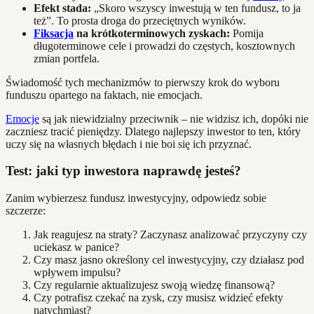
Efekt stada:
„Skoro wszyscy inwestują w ten fundusz, to ja
też”. To prosta droga do przeciętnych wyników.
Fiksacja
na krótkoterminowych zyskach:
Pomija
długoterminowe cele i prowadzi do częstych, kosztownych
zmian portfela.
Świadomość tych mechanizmów to pierwszy krok do wyboru
funduszu opartego na faktach, nie emocjach.
Emocje
są jak niewidzialny przeciwnik – nie widzisz ich, dopóki nie
zaczniesz tracić pieniędzy. Dlatego najlepszy inwestor to ten, który
uczy się na własnych błędach i nie boi się ich przyznać.
Test: jaki typ inwestora naprawdę jesteś?
Zanim wybierzesz fundusz inwestycyjny, odpowiedz sobie
szczerze:
Jak reagujesz na straty? Zaczynasz analizować przyczyny czy
uciekasz w panice?
Czy masz jasno określony cel inwestycyjny, czy działasz pod
wpływem impulsu?
Czy regularnie aktualizujesz swoją wiedzę finansową?
Czy potrafisz czekać na zysk, czy musisz widzieć efekty
natychmiast?