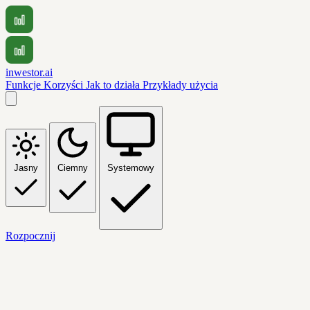
inwestor.ai
Funkcje
Korzyści
Jak to działa
Przykłady użycia
Jasny
Ciemny
Systemowy
Rozpocznij