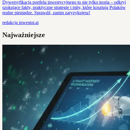
Dywersyfikacja portfela inwestycyjnego to nie tylko teoria – odkryj
szokujące fakty, praktyczne strategie i mity, które kosztują Polaków
realne pieniądze. Sprawdź, zanim zaryzykujesz!
redakcja
inwestor.ai
Najważniejsze