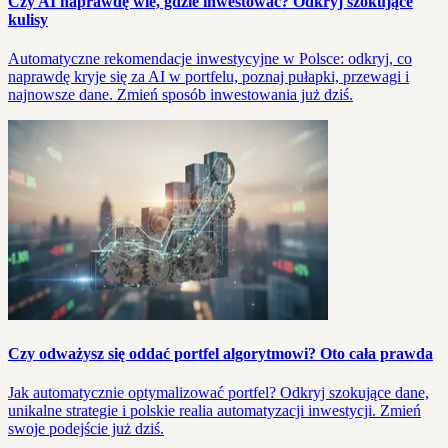
Czy AI naprawdę wie, gdzie inwestować? Odkryj szokujące
kulisy
Automatyczne rekomendacje inwestycyjne w Polsce: odkryj, co
naprawdę kryje się za AI w portfelu, poznaj pułapki, przewagi i
najnowsze dane. Zmień sposób inwestowania już dziś.
Czy odważysz się oddać portfel algorytmowi? Oto cała prawda
Jak automatycznie optymalizować portfel? Odkryj szokujące dane,
unikalne strategie i polskie realia automatyzacji inwestycji. Zmień
swoje podejście już dziś.