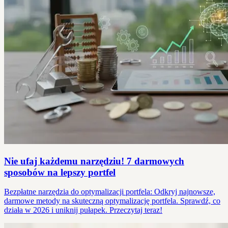
Nie ufaj każdemu narzędziu! 7 darmowych
sposobów na lepszy portfel
Bezpłatne narzędzia do optymalizacji portfela: Odkryj najnowsze,
darmowe metody na skuteczną optymalizację portfela. Sprawdź, co
działa w 2026 i uniknij pułapek. Przeczytaj teraz!