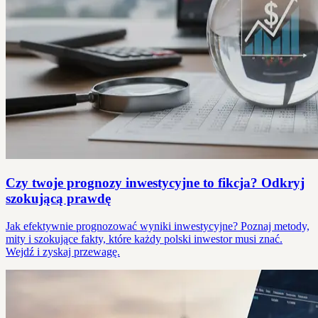
Czy twoje prognozy inwestycyjne to fikcja? Odkryj
szokującą prawdę
Jak efektywnie prognozować wyniki inwestycyjne? Poznaj metody,
mity i szokujące fakty, które każdy polski inwestor musi znać.
Wejdź i zyskaj przewagę.