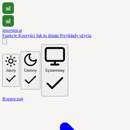
inwestor.ai
Funkcje
Korzyści
Jak to działa
Przykłady użycia
Jasny
Ciemny
Systemowy
Rozpocznij