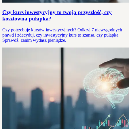
Czy kurs inwestycyjny to twoja przyszłość, czy
kosztowna pułapka?
Czy potrzebuję kursów inwestycyjnych? Odkryj 7 niewygodnych
prawd i zdecyduj, czy inwestycyjny kurs to szansa, czy pułapka.
Sprawdź, zanim wydasz pieniądze.