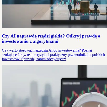
Czy AI naprawdę rządzi giełdą? Odkryj prawdę o
inwestowaniu z algorytmami
Czy warto stosować narzędzia AI do inwestowania? Poznaj
szokujące fakty, realne ryzyka i praktyczny przewodnik dla polskich
inwestorów. Sprawdź, zanim zdecydujesz!