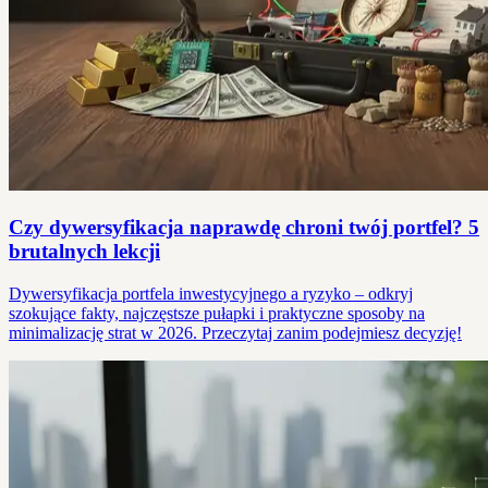
Czy dywersyfikacja naprawdę chroni twój portfel? 5
brutalnych lekcji
Dywersyfikacja portfela inwestycyjnego a ryzyko – odkryj
szokujące fakty, najczęstsze pułapki i praktyczne sposoby na
minimalizację strat w 2026. Przeczytaj zanim podejmiesz decyzję!