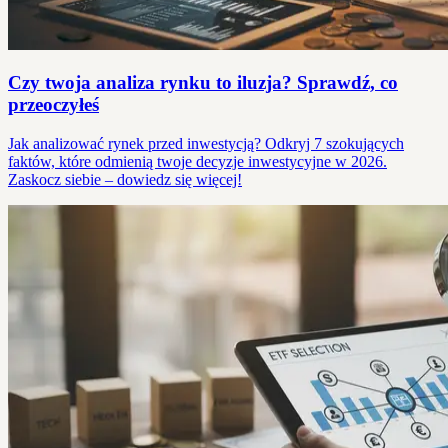
Czy twoja analiza rynku to iluzja? Sprawdź, co
przeoczyłeś
Jak analizować rynek przed inwestycją? Odkryj 7 szokujących
faktów, które odmienią twoje decyzje inwestycyjne w 2026.
Zaskocz siebie – dowiedz się więcej!