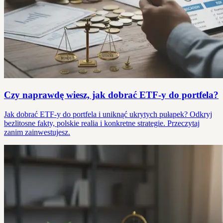
Czy naprawdę wiesz, jak dobrać ETF-y do portfela?
Jak dobrać ETF-y do portfela i uniknąć ukrytych pułapek? Odkryj
bezlitosne fakty, polskie realia i konkretne strategie. Przeczytaj
zanim zainwestujesz.