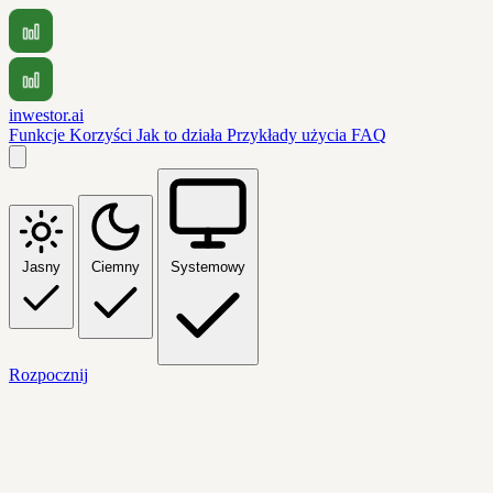
inwestor.ai
Funkcje
Korzyści
Jak to działa
Przykłady użycia
FAQ
Jasny
Ciemny
Systemowy
Rozpocznij