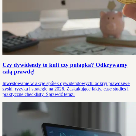
Czy dywidendy to kult czy pułapka? Odkrywamy
całą prawdę!
Inwestowanie w akcje spółek dywidendowych: odkryj prawdziwe
zyski, ryzyka i strategie na 2026. Zaskakujące fakty, case studies i
praktyczne checklisty. Sprawdź teraz!