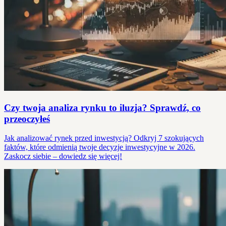
Czy twoja analiza rynku to iluzja? Sprawdź, co
przeoczyłeś
Jak analizować rynek przed inwestycją? Odkryj 7 szokujących
faktów, które odmienią twoje decyzje inwestycyjne w 2026.
Zaskocz siebie – dowiedz się więcej!