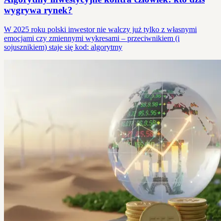
wygrywa rynek?
W 2025 roku polski inwestor nie walczy już tylko z własnymi
emocjami czy zmiennymi wykresami – przeciwnikiem (i
sojusznikiem) staje się kod: algorytmy