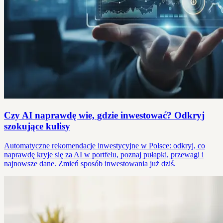
Czy AI naprawdę wie, gdzie inwestować? Odkryj
szokujące kulisy
Automatyczne rekomendacje inwestycyjne w Polsce: odkryj, co
naprawdę kryje się za AI w portfelu, poznaj pułapki, przewagi i
najnowsze dane. Zmień sposób inwestowania już dziś.