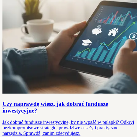
Czy naprawdę wiesz, jak dobrać fundusze
inwestycyjne?
Jak dobrać fundusze inwestycyjne, by nie wpaść w pułapki? Odkryj
bezkompromisowe strategie, prawdziwe case’y i praktyczne
narzędzia. Sprawdź, zanim zdecydujesz.