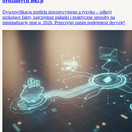
brutalnych lekcji
Dywersyfikacja portfela inwestycyjnego a ryzyko – odkryj
szokujące fakty, najczęstsze pułapki i praktyczne sposoby na
minimalizację strat w 2026. Przeczytaj zanim podejmiesz decyzję!