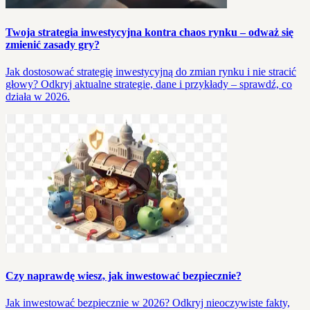
Twoja strategia inwestycyjna kontra chaos rynku – odważ się
zmienić zasady gry?
Jak dostosować strategię inwestycyjną do zmian rynku i nie stracić
głowy? Odkryj aktualne strategie, dane i przykłady – sprawdź, co
działa w 2026.
Czy naprawdę wiesz, jak inwestować bezpiecznie?
Jak inwestować bezpiecznie w 2026? Odkryj nieoczywiste fakty,