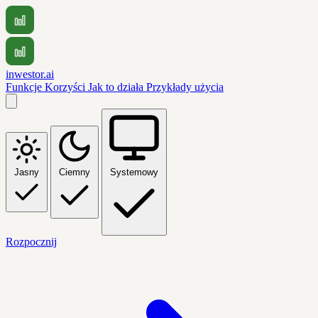
inwestor.ai
Funkcje
Korzyści
Jak to działa
Przykłady użycia
Jasny
Ciemny
Systemowy
Rozpocznij