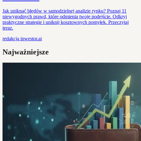
Jak uniknąć błędów w samodzielnej analizie rynku? Poznaj 11
niewygodnych prawd, które odmienią twoje podejście. Odkryj
praktyczne strategie i uniknij kosztownych pomyłek. Przeczytaj
teraz.
redakcja
inwestor.ai
Najważniejsze