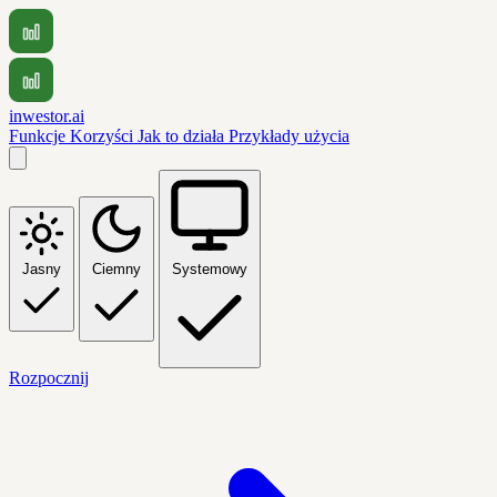
inwestor.ai
Funkcje
Korzyści
Jak to działa
Przykłady użycia
Jasny
Ciemny
Systemowy
Rozpocznij