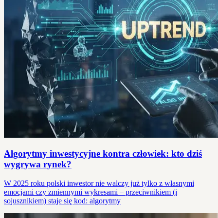
Algorytmy inwestycyjne kontra człowiek: kto dziś
wygrywa rynek?
W 2025 roku polski inwestor nie walczy już tylko z własnymi
emocjami czy zmiennymi wykresami – przeciwnikiem (i
sojusznikiem) staje się kod: algorytmy