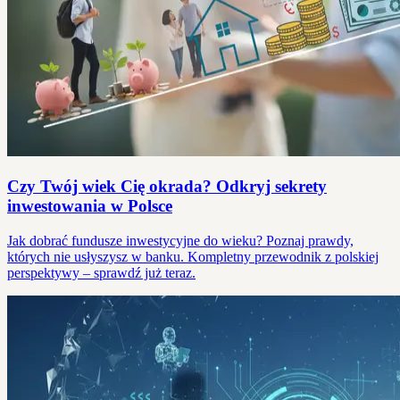
Czy Twój wiek Cię okrada? Odkryj sekrety
inwestowania w Polsce
Jak dobrać fundusze inwestycyjne do wieku? Poznaj prawdy,
których nie usłyszysz w banku. Kompletny przewodnik z polskiej
perspektywy – sprawdź już teraz.