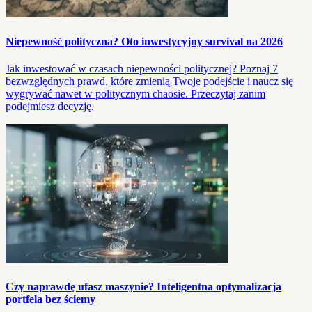
Niepewność polityczna? Oto inwestycyjny survival na 2026
Jak inwestować w czasach niepewności politycznej? Poznaj 7
bezwzględnych prawd, które zmienią Twoje podejście i naucz się
wygrywać nawet w politycznym chaosie. Przeczytaj zanim
podejmiesz decyzję.
Czy naprawdę ufasz maszynie? Inteligentna optymalizacja
portfela bez ściemy