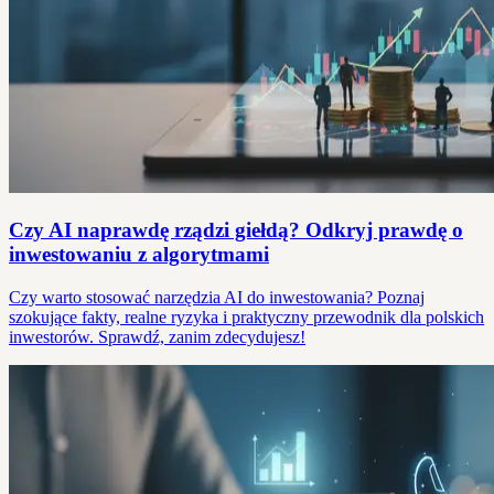
Czy AI naprawdę rządzi giełdą? Odkryj prawdę o
inwestowaniu z algorytmami
Czy warto stosować narzędzia AI do inwestowania? Poznaj
szokujące fakty, realne ryzyka i praktyczny przewodnik dla polskich
inwestorów. Sprawdź, zanim zdecydujesz!