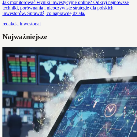
Jak monitorować wyniki inwestycyjne online? Odkryj najnowsze
techniki, porównania i nieoczywiste strategie dla polskich
inwestorów. Sprawdź, co naprawdę działa.
redakcja
inwestor.ai
Najważniejsze