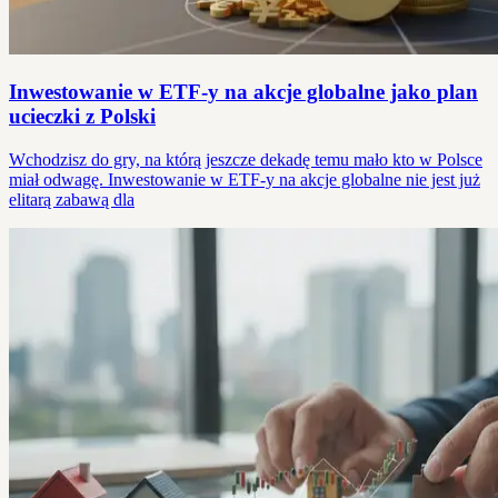
Inwestowanie w ETF-y na akcje globalne jako plan
ucieczki z Polski
Wchodzisz do gry, na którą jeszcze dekadę temu mało kto w Polsce
miał odwagę. Inwestowanie w ETF-y na akcje globalne nie jest już
elitarą zabawą dla