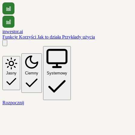
inwestor.ai
Funkcje
Korzyści
Jak to działa
Przykłady użycia
Jasny
Ciemny
Systemowy
Rozpocznij