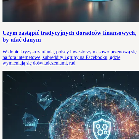
Czym zastąpić tradycyjnych doradców finansowych,
by ufać danym
W dobie kryzysu zaufania, polscy inwestorzy masowo przenoszą się
na fora internetowe, subreddity i grupy na Facebooku, gdzie
wymieniają się doświadczeniami, rad