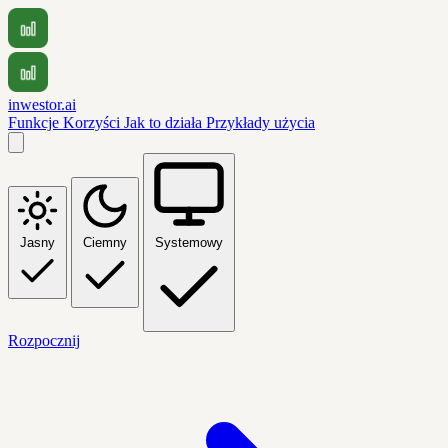
inwestor.ai
Funkcje
Korzyści
Jak to działa
Przykłady użycia
Jasny
Ciemny
Systemowy
Rozpocznij