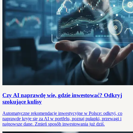
Czy AI naprawdę wie, gdzie inwestować? Odkryj
szokujące kulisy
Automatyczne rekomendacje inwestycyjne w Polsce: odkryj, co
naprawdę kryje się za AI w portfelu, poznaj pułapki, przewagi i
najnowsze dane. Zmień sposób inwestowania już dziś.