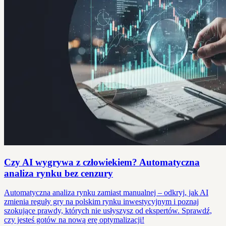
Czy AI wygrywa z człowiekiem? Automatyczna
analiza rynku bez cenzury
Automatyczna analiza rynku zamiast manualnej – odkryj, jak AI
zmienia reguły gry na polskim rynku inwestycyjnym i poznaj
szokujące prawdy, których nie usłyszysz od ekspertów. Sprawdź,
czy jesteś gotów na nową erę optymalizacji!