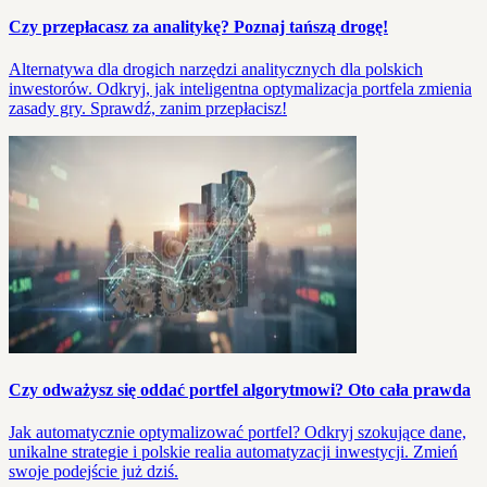
Czy przepłacasz za analitykę? Poznaj tańszą drogę!
Alternatywa dla drogich narzędzi analitycznych dla polskich
inwestorów. Odkryj, jak inteligentna optymalizacja portfela zmienia
zasady gry. Sprawdź, zanim przepłacisz!
Czy odważysz się oddać portfel algorytmowi? Oto cała prawda
Jak automatycznie optymalizować portfel? Odkryj szokujące dane,
unikalne strategie i polskie realia automatyzacji inwestycji. Zmień
swoje podejście już dziś.