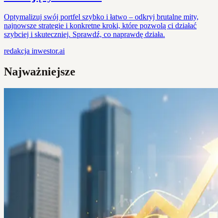
Optymalizuj swój portfel szybko i łatwo – odkryj brutalne mity,
najnowsze strategie i konkretne kroki, które pozwolą ci działać
szybciej i skuteczniej. Sprawdź, co naprawdę działa.
redakcja
inwestor.ai
Najważniejsze