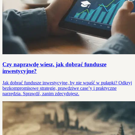
Czy naprawdę wiesz, jak dobrać fundusze
inwestycyjne?
Jak dobrać fundusze inwestycyjne, by nie wpaść w pułapki? Odkryj
bezkompromisowe strategie, prawdziwe case’y i praktyczne
narzędzia. Sprawdź, zanim zdecydujesz.