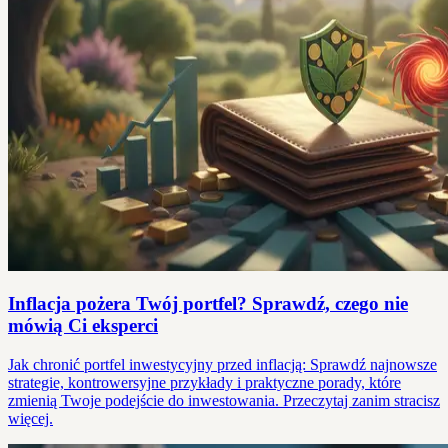
Inflacja pożera Twój portfel? Sprawdź, czego nie
mówią Ci eksperci
Jak chronić portfel inwestycyjny przed inflacją: Sprawdź najnowsze
strategie, kontrowersyjne przykłady i praktyczne porady, które
zmienią Twoje podejście do inwestowania. Przeczytaj zanim stracisz
więcej.