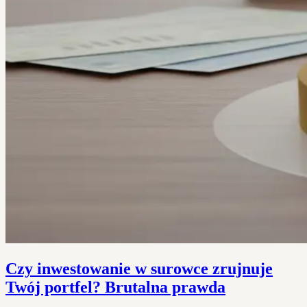
Czy inwestowanie w surowce zrujnuje
Twój portfel? Brutalna prawda