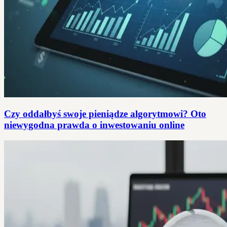
Czy oddałbyś swoje pieniądze algorytmowi? Oto
niewygodna prawda o inwestowaniu online