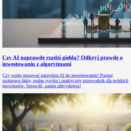
Czy AI naprawdę rządzi giełdą? Odkryj prawdę o
inwestowaniu z algorytmami
Czy warto stosować narzędzia AI do inwestowania? Poznaj
szokujące fakty, realne ryzyka i praktyczny przewodnik dla polskich
inwestorów. Sprawdź, zanim zdecydujesz!