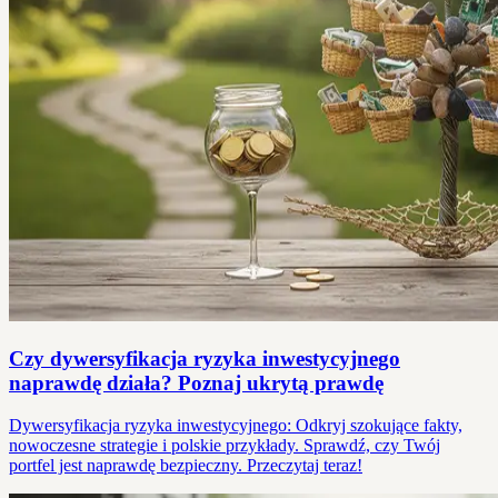
Czy dywersyfikacja ryzyka inwestycyjnego
naprawdę działa? Poznaj ukrytą prawdę
Dywersyfikacja ryzyka inwestycyjnego: Odkryj szokujące fakty,
nowoczesne strategie i polskie przykłady. Sprawdź, czy Twój
portfel jest naprawdę bezpieczny. Przeczytaj teraz!