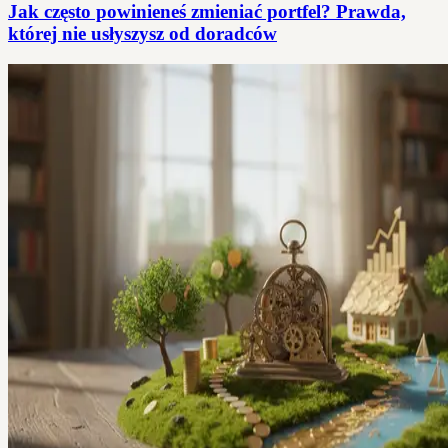
Jak często powinieneś zmieniać portfel? Prawda,
której nie usłyszysz od doradców