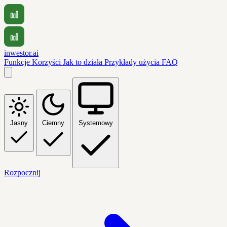
inwestor.ai
Funkcje
Korzyści
Jak to działa
Przykłady użycia
FAQ
Jasny
Ciemny
Systemowy
Rozpocznij