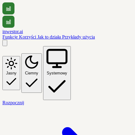
inwestor.ai
Funkcje
Korzyści
Jak to działa
Przykłady użycia
Jasny
Ciemny
Systemowy
Rozpocznij