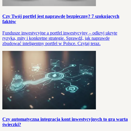
Czy Twój portfel jest naprawdę bezpieczny? 7 szokujących
faktów
Fundusze inwestycyjne a portfel inwestycyjny – odkryj ukryte
ryzyka, mity i konkretne strategie. Sprawdź, jak naprawdę
zbudować inteligentny portfel w Polsce. Czytaj teraz.
Czy automatyczna integracja kont inwestycyjnych to gra warta
świeczki?