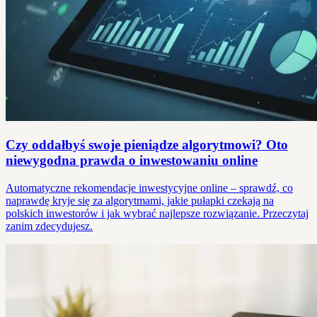
Czy oddałbyś swoje pieniądze algorytmowi? Oto
niewygodna prawda o inwestowaniu online
Automatyczne rekomendacje inwestycyjne online – sprawdź, co
naprawdę kryje się za algorytmami, jakie pułapki czekają na
polskich inwestorów i jak wybrać najlepsze rozwiązanie. Przeczytaj
zanim zdecydujesz.