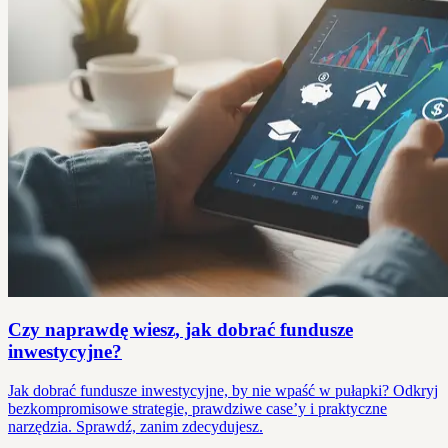
Czy naprawdę wiesz, jak dobrać fundusze
inwestycyjne?
Jak dobrać fundusze inwestycyjne, by nie wpaść w pułapki? Odkryj
bezkompromisowe strategie, prawdziwe case’y i praktyczne
narzędzia. Sprawdź, zanim zdecydujesz.