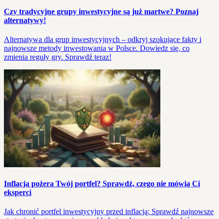
Czy tradycyjne grupy inwestycyjne są już martwe? Poznaj
alternatywy!
Alternatywa dla grup inwestycyjnych – odkryj szokujące fakty i
najnowsze metody inwestowania w Polsce. Dowiedz się, co
zmienia reguły gry. Sprawdź teraz!
Inflacja pożera Twój portfel? Sprawdź, czego nie mówią Ci
eksperci
Jak chronić portfel inwestycyjny przed inflacją: Sprawdź najnowsze