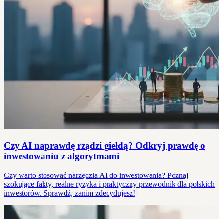
Czy AI naprawdę rządzi giełdą? Odkryj prawdę o
inwestowaniu z algorytmami
Czy warto stosować narzędzia AI do inwestowania? Poznaj
szokujące fakty, realne ryzyka i praktyczny przewodnik dla polskich
inwestorów. Sprawdź, zanim zdecydujesz!