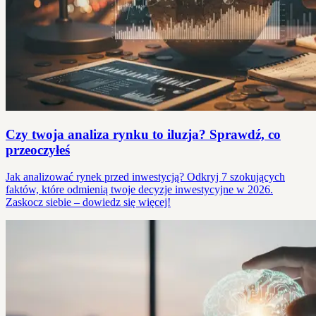
Czy twoja analiza rynku to iluzja? Sprawdź, co
przeoczyłeś
Jak analizować rynek przed inwestycją? Odkryj 7 szokujących
faktów, które odmienią twoje decyzje inwestycyjne w 2026.
Zaskocz siebie – dowiedz się więcej!