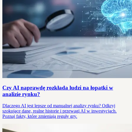
Czy AI naprawdę rozkłada ludzi na łopatki w
analizie rynku?
Dlaczego AI jest lepsze od manualnej analizy rynku? Odkryj
szokujące dane, realne historie i przewagi AI w inwestycjach.
Poznaj fakty, które zmieniają reguły gry.