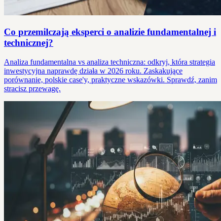
Co przemilczają eksperci o analizie fundamentalnej i
technicznej?
Analiza fundamentalna vs analiza techniczna: odkryj, która strategia
inwestycyjna naprawdę działa w 2026 roku. Zaskakujące
porównanie, polskie case'y, praktyczne wskazówki. Sprawdź, zanim
stracisz przewagę.