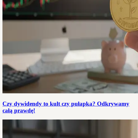
Czy dywidendy to kult czy pułapka? Odkrywamy
całą prawdę!