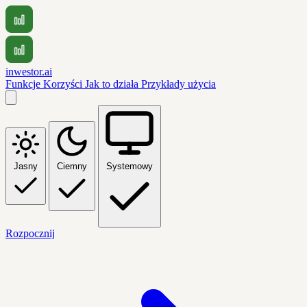
inwestor.ai
Funkcje
Korzyści
Jak to działa
Przykłady użycia
Jasny
Ciemny
Systemowy
Rozpocznij