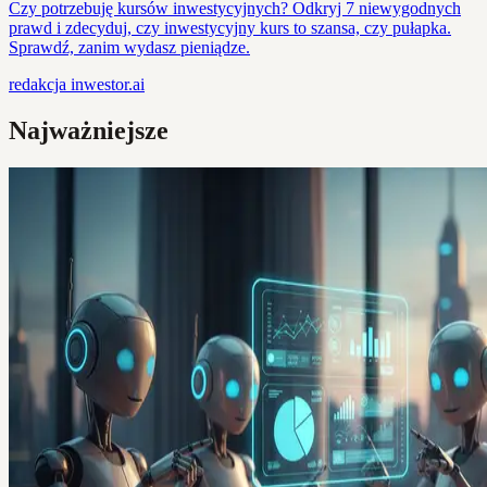
Czy potrzebuję kursów inwestycyjnych? Odkryj 7 niewygodnych
prawd i zdecyduj, czy inwestycyjny kurs to szansa, czy pułapka.
Sprawdź, zanim wydasz pieniądze.
redakcja
inwestor.ai
Najważniejsze