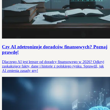
Czy AI zdetronizuje doradców finansowych? Poznaj
prawdę!
Dlaczego AI jest lepsze od doradcy finansowego w 2026? Odkryj
zaskakujące fakty, dane i historie z polskiego rynku. Sprawdź, jak
AI zmienia zasady gry!