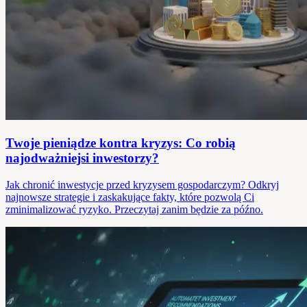
Twoje pieniądze kontra kryzys: Co robią
najodważniejsi inwestorzy?
Jak chronić inwestycje przed kryzysem gospodarczym? Odkryj
najnowsze strategie i zaskakujące fakty, które pozwolą Ci
zminimalizować ryzyko. Przeczytaj zanim będzie za późno.