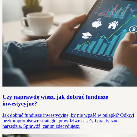
Czy naprawdę wiesz, jak dobrać fundusze
inwestycyjne?
Jak dobrać fundusze inwestycyjne, by nie wpaść w pułapki? Odkryj
bezkompromisowe strategie, prawdziwe case’y i praktyczne
narzędzia. Sprawdź, zanim zdecydujesz.