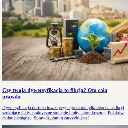
Czy twoja dywersyfikacja to fikcja? Oto cała
prawda
Dywersyfikacja portfela inwestycyjnego to nie tylko teoria – odkryj
szokujące fakty, praktyczne strategie i mity, które kosztują Polaków
realne pieniądze. Sprawdź, zanim zaryzykujesz!