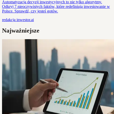
Automatyzacja decyzji inwestycyjnych to nie tylko algorytmy.
Odkryj 7 nieoczywistych faktów, które redefiniują inwestowanie w
Polsce. Sprawdź, czy jesteś gotów.
redakcja
inwestor.ai
Najważniejsze