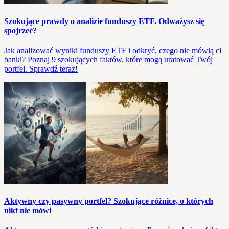
Szokujące prawdy o analizie funduszy ETF. Odważysz się
spojrzeć?
Jak analizować wyniki funduszy ETF i odkryć, czego nie mówią ci
banki? Poznaj 9 szokujących faktów, które mogą uratować Twój
portfel. Sprawdź teraz!
Aktywny czy pasywny portfel? Szokujące różnice, o których
nikt nie mówi