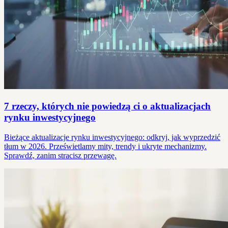
7 rzeczy, których nie powiedzą ci o aktualizacjach
rynku inwestycyjnego
Bieżące aktualizacje rynku inwestycyjnego: odkryj, jak wyprzedzić
tłum w 2026. Prześwietlamy mity, trendy i ukryte mechanizmy.
Sprawdź, zanim stracisz przewagę.