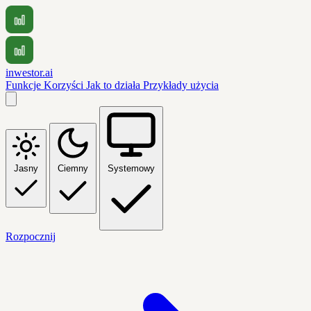
inwestor.ai
Funkcje
Korzyści
Jak to działa
Przykłady użycia
Jasny
Ciemny
Systemowy
Rozpocznij