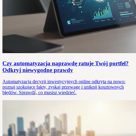
Czy automatyzacja naprawdę ratuje Twój portfel?
Odkryj niewygodne prawdy
Automatyzacja decyzji inwestycyjnych online odkryta na nowo:
poznaj szokujące fakty, zyskaj przewagę i uniknij kosztownych
błędów. Sprawdź, co musisz wiedzieć.