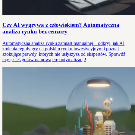
Czy AI wygrywa z człowiekiem? Automatyczna
analiza rynku bez cenzury
Automatyczna analiza rynku zamiast manualnej – odkryj, jak AI
zmienia reguły gry na polskim rynku inwestycyjnym i poznaj
szokujące prawdy, których nie usłyszysz od ekspertów. Sprawdź,
czy jesteś gotów na nową erę optymalizacji!