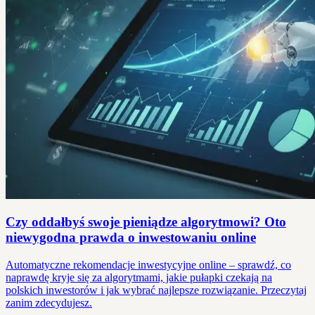
Czy oddałbyś swoje pieniądze algorytmowi? Oto
niewygodna prawda o inwestowaniu online
Automatyczne rekomendacje inwestycyjne online – sprawdź, co
naprawdę kryje się za algorytmami, jakie pułapki czekają na
polskich inwestorów i jak wybrać najlepsze rozwiązanie. Przeczytaj
zanim zdecydujesz.