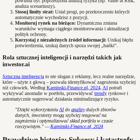
powinna być poprzedzona analizą ryzyka (np. Value at Risk,
analiza scenariuszy).
Stosuj limity strat:
Ustal progi, po przekroczeniu których
automatycznie wychodzisz z pozycji.
Monitoruj rynek na bieżąco:
Dynamiczna zmiana
warunków wymaga ciągłego monitorowania i aktualizacji
polityk ochrony.
Korzystaj z niezależnych źródeł informacji:
Unikaj błędu
potwierdzenia, szukaj danych spoza swojej „bańki”.
Rola sztucznej inteligencji i narzędzi takich jak
inwestor.ai
Sztuczna inteligencja
to nie slogan z reklamy, lecz realne narzędzie,
które – użyte z głową – pozwala identyfikować zagrożenia szybciej
niż człowiek. Według
Kaminski-Finance.pl, 2024
,
AI
potrafi
wykrywać anomalie w portfelu, przewidywać
trendy
rynkowe i
automatycznie sugerować działania minimalizujące ryzyko.
"Dzięki wykorzystaniu
AI
do
analizy
dużych zbiorów
danych, inwestorzy mogą szybciej reagować na
zagrożenia i optymalizować skład portfela w czasie
rzeczywistym." —
Kaminski-Finance.pl, 2024
Prawdziwe historie: Sukcesy i katastrofy