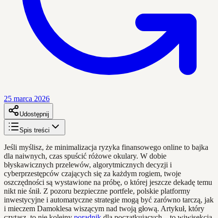
25 marca 2026
Udostępnij
Spis treści
Jeśli myślisz, że minimalizacja ryzyka finansowego online to bajka
dla naiwnych, czas spuścić różowe okulary. W dobie
błyskawicznych przelewów, algorytmicznych decyzji i
cyberprzestępców czających się za każdym rogiem, twoje
oszczędności są wystawione na próbę, o której jeszcze dekadę temu
nikt nie śnił. Z pozoru bezpieczne portfele, polskie platformy
inwestycyjne i automatyczne strategie mogą być zarówno tarczą, jak
i mieczem Damoklesa wiszącym nad twoją głową. Artykuł, który
czytasz, to nie kolejny
poradnik
dla początkujących – to wiwisekcja