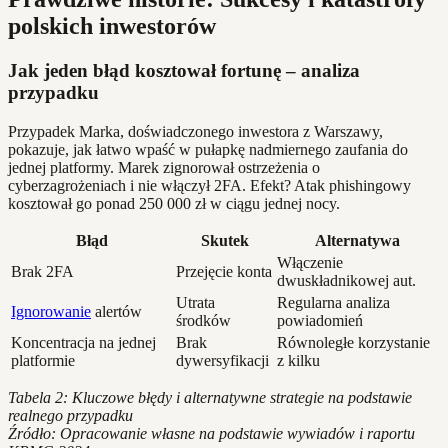
polskich inwestorów
Jak jeden błąd kosztował fortunę – analiza
przypadku
Przypadek Marka, doświadczonego inwestora z Warszawy,
pokazuje, jak łatwo wpaść w pułapkę nadmiernego zaufania do
jednej platformy. Marek zignorował ostrzeżenia o
cyberzagrożeniach i nie włączył 2FA. Efekt? Atak phishingowy
kosztował go ponad 250 000 zł w ciągu jednej nocy.
Błąd
Skutek
Alternatywa
Włączenie
Brak 2FA
Przejęcie konta
dwuskładnikowej aut.
Utrata
Regularna analiza
Ignorowanie
alertów
środków
powiadomień
Koncentracja na jednej
Brak
Równoległe korzystanie
platformie
dywersyfikacji
z kilku
Tabela 2: Kluczowe błędy i alternatywne strategie na podstawie
realnego przypadku
Źródło: Opracowanie własne na podstawie wywiadów i raportu