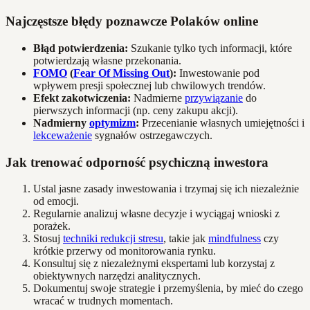
Najczęstsze błędy poznawcze Polaków online
Błąd potwierdzenia:
Szukanie tylko tych informacji, które
potwierdzają własne przekonania.
FOMO
(
Fear Of Missing Out
):
Inwestowanie pod
wpływem presji społecznej lub chwilowych trendów.
Efekt zakotwiczenia:
Nadmierne
przywiązanie
do
pierwszych informacji (np. ceny zakupu akcji).
Nadmierny
optymizm
:
Przecenianie własnych umiejętności i
lekceważenie
sygnałów ostrzegawczych.
Jak trenować odporność psychiczną inwestora
Ustal jasne zasady inwestowania i trzymaj się ich niezależnie
od emocji.
Regularnie analizuj własne decyzje i wyciągaj wnioski z
porażek.
Stosuj
techniki redukcji stresu
, takie jak
mindfulness
czy
krótkie przerwy od monitorowania rynku.
Konsultuj się z niezależnymi ekspertami lub korzystaj z
obiektywnych narzędzi analitycznych.
Dokumentuj swoje strategie i przemyślenia, by mieć do czego
wracać w trudnych momentach.