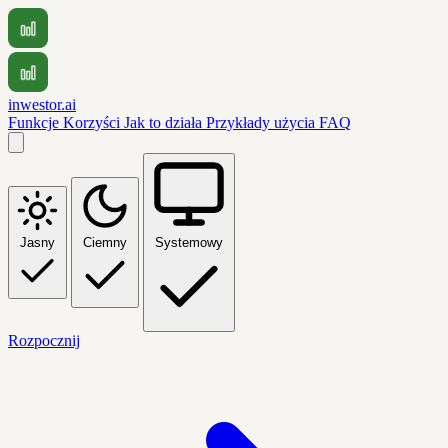
inwestor.ai
Funkcje
Korzyści
Jak to działa
Przykłady użycia
FAQ
Jasny
Ciemny
Systemowy
Rozpocznij