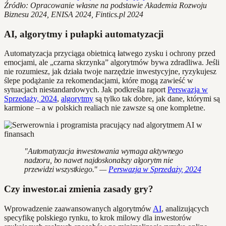
Źródło: Opracowanie własne na podstawie Akademia Rozwoju
Biznesu 2024, ENISA 2024, Fintics.pl 2024
AI, algorytmy i pułapki automatyzacji
Automatyzacja przyciąga obietnicą łatwego zysku i ochrony przed
emocjami, ale „czarna skrzynka” algorytmów bywa zdradliwa. Jeśli
nie rozumiesz, jak działa twoje narzędzie inwestycyjne, ryzykujesz
ślepe podążanie za rekomendacjami, które mogą zawieść w
sytuacjach niestandardowych. Jak podkreśla raport
Perswazja w
Sprzedaży, 2024
,
algorytmy
są tylko tak dobre, jak dane, którymi są
karmione – a w polskich realiach nie zawsze są one kompletne.
"Automatyzacja inwestowania wymaga aktywnego
nadzoru, bo nawet najdoskonalszy algorytm nie
przewidzi wszystkiego." —
Perswazja w Sprzedaży, 2024
Czy inwestor.ai zmienia zasady gry?
Wprowadzenie zaawansowanych algorytmów
AI
, analizujących
specyfikę polskiego rynku, to krok milowy dla inwestorów