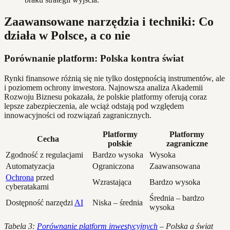
Zaawansowane narzędzia i techniki: Co
działa w Polsce, a co nie
Porównanie platform: Polska kontra świat
Rynki finansowe różnią się nie tylko dostępnością instrumentów, ale
i poziomem ochrony inwestora. Najnowsza analiza Akademii
Rozwoju Biznesu pokazała, że polskie platformy oferują coraz
lepsze zabezpieczenia, ale wciąż odstają pod względem
innowacyjności od rozwiązań zagranicznych.
Platformy
Platformy
Cecha
polskie
zagraniczne
Zgodność z regulacjami
Bardzo wysoka
Wysoka
Automatyzacja
Ograniczona
Zaawansowana
Ochrona
przed
Wzrastająca
Bardzo wysoka
cyberatakami
Średnia – bardzo
Dostępność narzędzi
AI
Niska – średnia
wysoka
Tabela 3:
Porównanie platform inwestycyjnych
– Polska a świat