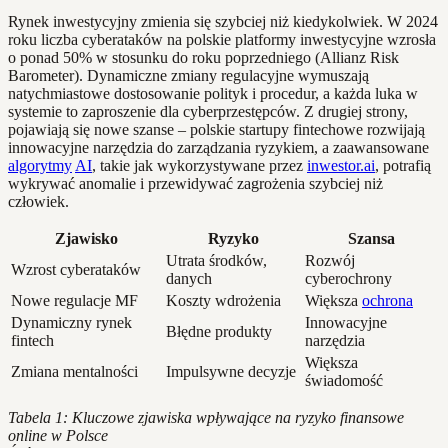
Rynek inwestycyjny zmienia się szybciej niż kiedykolwiek. W 2024
roku liczba cyberataków na polskie platformy inwestycyjne wzrosła
o ponad 50% w stosunku do roku poprzedniego (Allianz Risk
Barometer). Dynamiczne zmiany regulacyjne wymuszają
natychmiastowe dostosowanie polityk i procedur, a każda luka w
systemie to zaproszenie dla cyberprzestępców. Z drugiej strony,
pojawiają się nowe szanse – polskie startupy fintechowe rozwijają
innowacyjne narzędzia do zarządzania ryzykiem, a zaawansowane
algorytmy
AI
, takie jak wykorzystywane przez
inwestor.ai
, potrafią
wykrywać anomalie i przewidywać zagrożenia szybciej niż
człowiek.
Zjawisko
Ryzyko
Szansa
Utrata środków,
Rozwój
Wzrost cyberataków
danych
cyberochrony
Nowe regulacje MF
Koszty wdrożenia
Większa
ochrona
Dynamiczny rynek
Innowacyjne
Błędne produkty
fintech
narzędzia
Większa
Zmiana mentalności
Impulsywne decyzje
świadomość
Tabela 1: Kluczowe zjawiska wpływające na ryzyko finansowe
online w Polsce