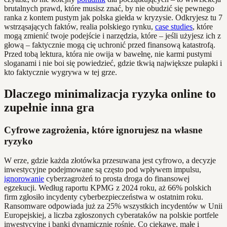
brutalnych prawd, które musisz znać, by nie obudzić się pewnego
ranka z kontem pustym jak polska giełda w kryzysie. Odkryjesz tu 7
wstrząsających faktów, realia polskiego rynku,
case studies
, które
mogą zmienić twoje podejście i narzędzia, które – jeśli użyjesz ich z
głową – faktycznie mogą cię uchronić przed finansową katastrofą.
Przed tobą lektura, która nie owija w bawełnę, nie karmi pustymi
sloganami i nie boi się powiedzieć, gdzie tkwią największe pułapki i
kto faktycznie wygrywa w tej grze.
Dlaczego minimalizacja ryzyka online to
zupełnie inna gra
Cyfrowe zagrożenia, które ignorujesz na własne
ryzyko
W erze, gdzie każda złotówka przesuwana jest cyfrowo, a decyzje
inwestycyjne podejmowane są często pod wpływem impulsu,
ignorowanie
cyberzagrożeń to prosta droga do finansowej
egzekucji. Według raportu KPMG z 2024 roku, aż 66% polskich
firm zgłosiło incydenty cyberbezpieczeństwa w ostatnim roku.
Ransomware odpowiada już za 25% wszystkich incydentów w Unii
Europejskiej, a liczba zgłoszonych cyberataków na polskie portfele
inwestycyjne i banki dynamicznie rośnie. Co ciekawe, małe i