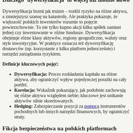
Dywersyfikacja brzmi jak truizm – rozłóż ryzyko na różne aktywa,
a zmniejszysz szansę na katastrofę. Ale praktyka pokazuje, że
większość polskich inwestorów rozumie to pojęcie
powierzchownie. To nie tylko kupno akcji kilku spółek zamiast
jednej czy inwestowanie w różne fundusze. Dywersyfikacja
obejmuje różne klasy aktywów, regiony geograficzne, waluty oraz
style inwestycyjne. W praktyce oznacza też dywersyfikację
dostawców (np. korzystanie z kilku platform jednocześnie) i
narzędzi zarządzania ryzykiem.
Definicje kluczowych pojęć:
Dywersyfikacja:
Proces rozkładania kapitału na różne
aktywa, aby ograniczyć wpływ pojedynczej porażki na cały
portfel.
Korelacja:
Wskaźnik pokazujący, jak podobnie zachowują
się różne aktywa względem siebie; kluczowe jest unikanie
aktywów silnie skorelowanych.
Hedging:
Zabezpieczanie pozycji za
pomoc
ą instrumentów
pochodnych lub innych narzędzi finansowych, by ograniczyć
straty.
Fikcja bezpieczeństwa na polskich platformach