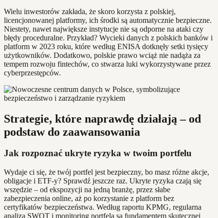
Wielu inwestorów zakłada, że skoro korzysta z polskiej,
licencjonowanej platformy, ich środki są automatycznie bezpieczne.
Niestety, nawet największe instytucje nie są odporne na ataki czy
błędy proceduralne. Przykład? Wycieki danych z polskich banków i
platform w 2023 roku, które według ENISA dotknęły setki tysięcy
użytkowników. Dodatkowo, polskie prawo wciąż nie nadąża za
tempem rozwoju fintechów, co stwarza luki wykorzystywane przez
cyberprzestępców.
Strategie, które naprawdę działają – od
podstaw do zaawansowania
Jak rozpoznać ukryte ryzyka w twoim portfelu
Wydaje ci się, że twój portfel jest bezpieczny, bo masz różne akcje,
obligacje i ETF-y? Sprawdź jeszcze raz. Ukryte ryzyka czają się
wszędzie – od ekspozycji na jedną branżę, przez słabe
zabezpieczenia online, aż po korzystanie z platform bez
certyfikatów bezpieczeństwa. Według raportu KPMG, regularna
analiza SWOT i monitoring portfela są fundamentem skutecznej