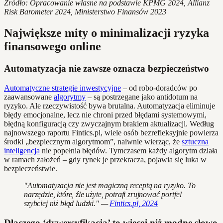
Źródło: Opracowanie własne na podstawie KPMG 2024, Allianz
Risk Barometer 2024, Ministerstwo Finansów 2023
Największe mity o minimalizacji ryzyka
finansowego online
Automatyzacja nie zawsze oznacza bezpieczeństwo
Automatyczne strategie inwestycyjne
– od robo-doradców po
zaawansowane
algorytmy
– są postrzegane jako antidotum na
ryzyko. Ale rzeczywistość bywa brutalna. Automatyzacja eliminuje
błędy emocjonalne, lecz nie chroni przed błędami systemowymi,
błędną konfiguracją czy zwyczajnym brakiem aktualizacji. Według
najnowszego raportu Fintics.pl, wiele osób bezrefleksyjnie powierza
środki „bezpiecznym algorytmom”, naiwnie wierząc, że
sztuczna
inteligencja
nie popełnia błędów. Tymczasem każdy algorytm działa
w ramach założeń – gdy rynek je przekracza, pojawia się luka w
bezpieczeństwie.
"Automatyzacja nie jest magiczną receptą na ryzyko. To
narzędzie, które, źle użyte, potrafi zrujnować portfel
szybciej niż błąd ludzki." —
Fintics.pl, 2024
Dlaczego ‘dywersyfikacja’ to więcej niż modne słowo