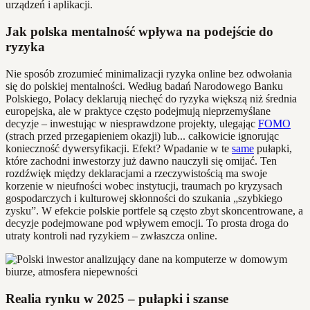
urządzeń i aplikacji.
Jak polska mentalność wpływa na podejście do
ryzyka
Nie sposób zrozumieć minimalizacji ryzyka online bez odwołania
się do polskiej mentalności. Według badań Narodowego Banku
Polskiego, Polacy deklarują niechęć do ryzyka większą niż średnia
europejska, ale w praktyce często podejmują nieprzemyślane
decyzje – inwestując w niesprawdzone projekty, ulegając
FOMO
(strach przed przegapieniem okazji) lub... całkowicie ignorując
konieczność dywersyfikacji. Efekt? Wpadanie w te
same
pułapki,
które zachodni inwestorzy już dawno nauczyli się omijać. Ten
rozdźwięk między deklaracjami a rzeczywistością ma swoje
korzenie w nieufności wobec instytucji, traumach po kryzysach
gospodarczych i kulturowej skłonności do szukania „szybkiego
zysku”. W efekcie polskie portfele są często zbyt skoncentrowane, a
decyzje podejmowane pod wpływem emocji. To prosta droga do
utraty kontroli nad ryzykiem – zwłaszcza online.
Realia rynku w 2025 – pułapki i szanse