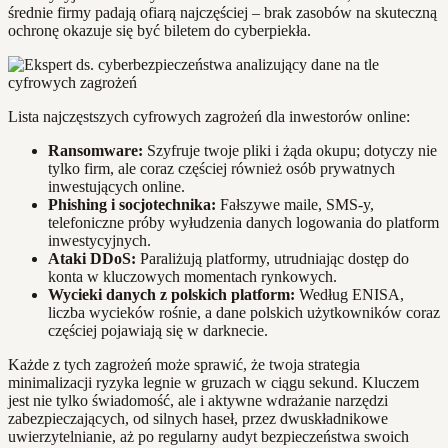
średnie firmy padają ofiarą najczęściej – brak zasobów na skuteczną
ochronę okazuje się być biletem do cyberpiekła.
Lista najczęstszych cyfrowych zagrożeń dla inwestorów online:
Ransomware:
Szyfruje twoje pliki i żąda okupu; dotyczy nie
tylko firm, ale coraz częściej również osób prywatnych
inwestujących online.
Phishing i socjotechnika:
Fałszywe maile, SMS-y,
telefoniczne próby wyłudzenia danych logowania do platform
inwestycyjnych.
Ataki DDoS:
Paraliżują platformy, utrudniając dostęp do
konta w kluczowych momentach rynkowych.
Wycieki danych z polskich platform:
Według ENISA,
liczba wycieków rośnie, a dane polskich użytkowników coraz
częściej pojawiają się w darknecie.
Każde z tych zagrożeń może sprawić, że twoja strategia
minimalizacji ryzyka legnie w gruzach w ciągu sekund. Kluczem
jest nie tylko świadomość, ale i aktywne wdrażanie narzędzi
zabezpieczających, od silnych haseł, przez dwuskładnikowe
uwierzytelnianie, aż po regularny audyt bezpieczeństwa swoich