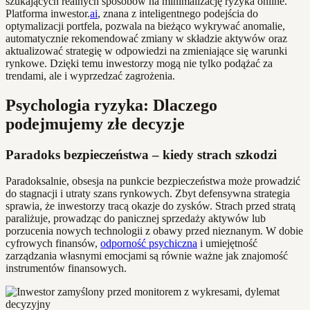
szukających realnych sposobów na minimalizację ryzyka online.
Platforma inwestor.
ai
, znana z inteligentnego podejścia do
optymalizacji portfela, pozwala na bieżąco wykrywać anomalie,
automatycznie rekomendować zmiany w składzie aktywów oraz
aktualizować strategię w odpowiedzi na zmieniające się warunki
rynkowe. Dzięki temu inwestorzy mogą nie tylko podążać za
trendami, ale i wyprzedzać zagrożenia.
Psychologia ryzyka: Dlaczego
podejmujemy złe decyzje
Paradoks bezpieczeństwa – kiedy strach szkodzi
Paradoksalnie, obsesja na punkcie bezpieczeństwa może prowadzić
do stagnacji i utraty szans rynkowych. Zbyt defensywna strategia
sprawia, że inwestorzy tracą okazje do zysków. Strach przed stratą
paraliżuje, prowadząc do panicznej sprzedaży aktywów lub
porzucenia nowych technologii z obawy przed nieznanym. W dobie
cyfrowych finansów,
odporność psychiczna
i umiejętność
zarządzania własnymi emocjami są równie ważne jak znajomość
instrumentów finansowych.