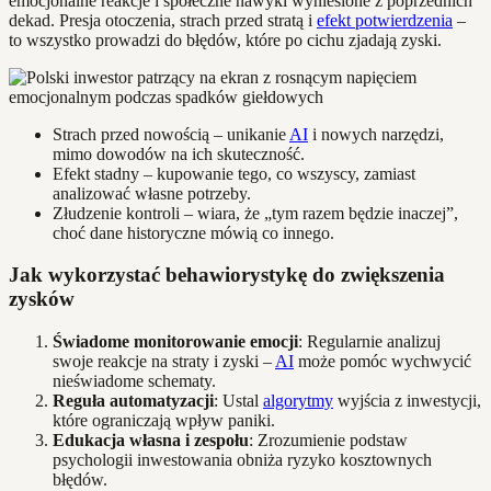
emocjonalne reakcje i społeczne nawyki wyniesione z poprzednich
dekad. Presja otoczenia, strach przed stratą i
efekt potwierdzenia
–
to wszystko prowadzi do błędów, które po cichu zjadają zyski.
Strach przed nowością – unikanie
AI
i nowych narzędzi,
mimo dowodów na ich skuteczność.
Efekt stadny – kupowanie tego, co wszyscy, zamiast
analizować własne potrzeby.
Złudzenie kontroli – wiara, że „tym razem będzie inaczej”,
choć dane historyczne mówią co innego.
Jak wykorzystać behawiorystykę do zwiększenia
zysków
Świadome monitorowanie emocji
: Regularnie analizuj
swoje reakcje na straty i zyski –
AI
może pomóc wychwycić
nieświadome schematy.
Reguła automatyzacji
: Ustal
algorytmy
wyjścia z inwestycji,
które ograniczają wpływ paniki.
Edukacja własna i zespołu
: Zrozumienie podstaw
psychologii inwestowania obniża ryzyko kosztownych
błędów.