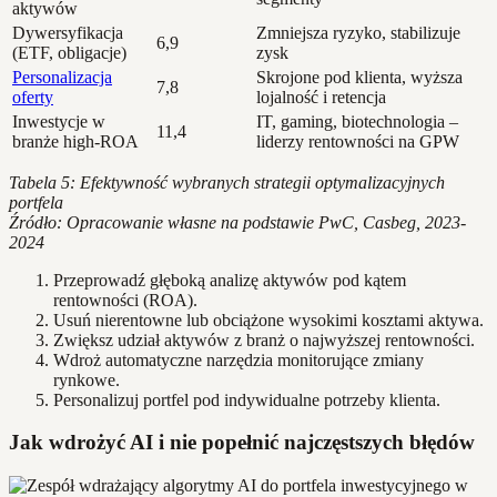
aktywów
Dywersyfikacja
Zmniejsza ryzyko, stabilizuje
6,9
(ETF, obligacje)
zysk
Personalizacja
Skrojone pod klienta, wyższa
7,8
oferty
lojalność i retencja
Inwestycje w
IT, gaming, biotechnologia –
11,4
branże high-ROA
liderzy rentowności na GPW
Tabela 5: Efektywność wybranych strategii optymalizacyjnych
portfela
Źródło: Opracowanie własne na podstawie PwC, Casbeg, 2023-
2024
Przeprowadź głęboką analizę aktywów pod kątem
rentowności (ROA).
Usuń nierentowne lub obciążone wysokimi kosztami aktywa.
Zwiększ udział aktywów z branż o najwyższej rentowności.
Wdroż automatyczne narzędzia monitorujące zmiany
rynkowe.
Personalizuj portfel pod indywidualne potrzeby klienta.
Jak wdrożyć AI i nie popełnić najczęstszych błędów