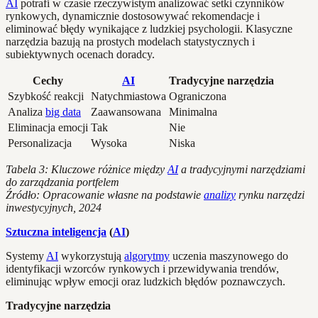
AI
potrafi w czasie rzeczywistym analizować setki czynników
rynkowych, dynamicznie dostosowywać rekomendacje i
eliminować błędy wynikające z ludzkiej psychologii. Klasyczne
narzędzia bazują na prostych modelach statystycznych i
subiektywnych ocenach doradcy.
Cechy
AI
Tradycyjne narzędzia
Szybkość reakcji
Natychmiastowa
Ograniczona
Analiza
big data
Zaawansowana
Minimalna
Eliminacja emocji
Tak
Nie
Personalizacja
Wysoka
Niska
Tabela 3: Kluczowe różnice między
AI
a tradycyjnymi narzędziami
do zarządzania portfelem
Źródło: Opracowanie własne na podstawie
analizy
rynku narzędzi
inwestycyjnych, 2024
Sztuczna inteligencja
(
AI
)
Systemy
AI
wykorzystują
algorytmy
uczenia maszynowego do
identyfikacji wzorców rynkowych i przewidywania trendów,
eliminując wpływ emocji oraz ludzkich błędów poznawczych.
Tradycyjne narzędzia