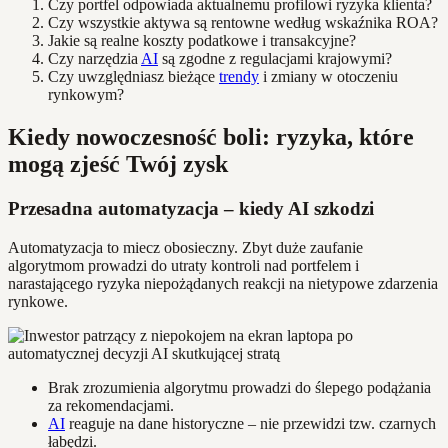
Czy portfel odpowiada aktualnemu profilowi ryzyka klienta?
Czy wszystkie aktywa są rentowne według wskaźnika ROA?
Jakie są realne koszty podatkowe i transakcyjne?
Czy narzędzia
AI
są zgodne z regulacjami krajowymi?
Czy uwzględniasz bieżące
trendy
i zmiany w otoczeniu
rynkowym?
Kiedy nowoczesność boli: ryzyka, które
mogą zjeść Twój zysk
Przesadna automatyzacja – kiedy AI szkodzi
Automatyzacja to miecz obosieczny. Zbyt duże zaufanie
algorytmom prowadzi do utraty kontroli nad portfelem i
narastającego ryzyka niepożądanych reakcji na nietypowe zdarzenia
rynkowe.
Brak zrozumienia algorytmu prowadzi do ślepego podążania
za rekomendacjami.
AI
reaguje na dane historyczne – nie przewidzi tzw. czarnych
łabędzi.