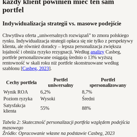
każdy klient powinien mieć ten sam
portfel
Indywidualizacja strategii vs. masowe podejście
Chwytliwa oferta „uniwersalnych rozwiązań” to zmora polskiego
rynku. Indywidualizacja strategii opłaca się nie tylko z perspektywy
klienta, ale również doradcy – lepsza personalizacja zwiększa
lojalność i obniża ryzyko rezygnacji. Według
analizy
Casbeg,
portfele personalizowane osiągają średnio o 13% wyższą
rentowność w skali roku niż portfele skonstruowane według
szablonu [
Casbeg, 2023
].
Portfel
Portfel
Cechy portfela
uniwersalny
spersonalizowany
Wynik ROA
6,2%
8,7%
Poziom ryzyka
Wysoki
Średni
Satysfakcja
55%
88%
klienta
Tabela 2: Skuteczność personalizacji portfela względem podejścia
masowego
Źródło: Opracowanie własne na podstawie Casbeg, 2023