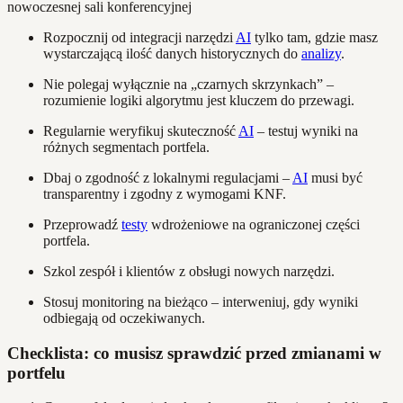
Rozpocznij od integracji narzędzi
AI
tylko tam, gdzie masz
wystarczającą ilość danych historycznych do
analizy
.
Nie polegaj wyłącznie na „czarnych skrzynkach” –
rozumienie logiki algorytmu jest kluczem do przewagi.
Regularnie weryfikuj skuteczność
AI
– testuj wyniki na
różnych segmentach portfela.
Dbaj o zgodność z lokalnymi regulacjami –
AI
musi być
transparentny i zgodny z wymogami KNF.
Przeprowadź
testy
wdrożeniowe na ograniczonej części
portfela.
Szkol zespół i klientów z obsługi nowych narzędzi.
Stosuj monitoring na bieżąco – interweniuj, gdy wyniki
odbiegają od oczekiwanych.
Checklista: co musisz sprawdzić przed zmianami w
portfelu