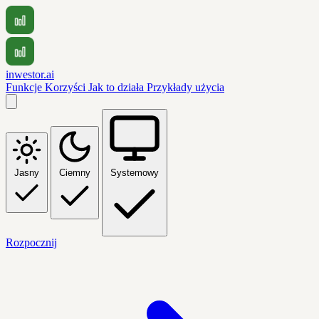
inwestor.ai
Funkcje
Korzyści
Jak to działa
Przykłady użycia
Jasny
Ciemny
Systemowy
Rozpocznij