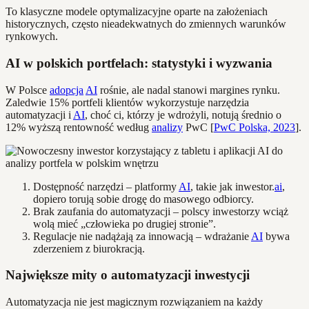
To klasyczne modele optymalizacyjne oparte na założeniach
historycznych, często nieadekwatnych do zmiennych warunków
rynkowych.
AI w polskich portfelach: statystyki i wyzwania
W Polsce
adopcja
AI
rośnie, ale nadal stanowi margines rynku.
Zaledwie 15% portfeli klientów wykorzystuje narzędzia
automatyzacji i
AI
, choć ci, którzy je wdrożyli, notują średnio o
12% wyższą rentowność według
analizy
PwC [
PwC Polska, 2023
].
Dostępność narzędzi – platformy
AI
, takie jak inwestor.
ai
,
dopiero torują sobie drogę do masowego odbiorcy.
Brak zaufania do automatyzacji – polscy inwestorzy wciąż
wolą mieć „człowieka po drugiej stronie”.
Regulacje nie nadążają za innowacją – wdrażanie
AI
bywa
zderzeniem z biurokracją.
Największe mity o automatyzacji inwestycji
Automatyzacja nie jest magicznym rozwiązaniem na każdy