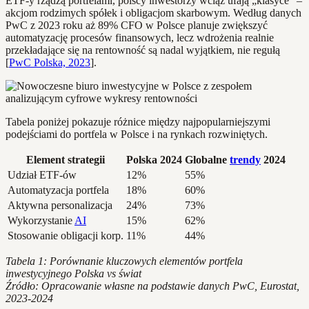
ETF-y rządzą portfelami, polscy inwestorzy wciąż ufają „klasyce” –
akcjom rodzimych spółek i obligacjom skarbowym. Według danych
PwC z 2023 roku aż 89% CFO w Polsce planuje zwiększyć
automatyzację procesów finansowych, lecz wdrożenia realnie
przekładające się na rentowność są nadal wyjątkiem, nie regułą
[
PwC Polska, 2023
].
Tabela poniżej pokazuje różnice między najpopularniejszymi
podejściami do portfela w Polsce i na rynkach rozwiniętych.
Element strategii
Polska 2024
Globalne
trendy
2024
Udział ETF-ów
12%
55%
Automatyzacja portfela
18%
60%
Aktywna personalizacja
24%
73%
Wykorzystanie
AI
15%
62%
Stosowanie obligacji korp.
11%
44%
Tabela 1: Porównanie kluczowych elementów portfela
inwestycyjnego Polska vs świat
Źródło: Opracowanie własne na podstawie danych PwC, Eurostat,
2023-2024