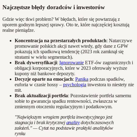
Najczęstsze błędy doradców i inwestorów
Gdzie więc tkwi problem? W błędach, które się powtarzają z
uporem godnym lepszej sprawy. Oto te, które najczęściej kosztują
realne pieniądze.
Koncentracja na przestarzałych produktach
: Natarczywe
promowanie polskich akcji nawet wtedy, gdy dane z GPW
pokazują ich spadkową tendencję (2023 rok zamknął się
stratami w wielu segmentach).
Brak dywersyfikacji
:
Ignorowanie
ETF-ów zagranicznych i
obligacji korporacyjnych, które w 2023 oferowały wyższe
kupony niż bankowe depozyty.
Decyzje oparte na emocjach
:
Panika
podczas spadków,
euforia w czasie hossy –
psychologia
inwestora to niestety nie
mit.
Brak aktualizacji portfela
: Pozostawienie portfela samemu
sobie to gwarancja spadku rentowności, zwłaszcza w
zmiennym otoczeniu regulacyjnym i podatkowym.
"Największym wrogiem portfela inwestycyjnego jest
stagnacja i brak krytycznej
analizy
dotychczasowych
założeń." — Cytat na podstawie praktyki analityków
rynku