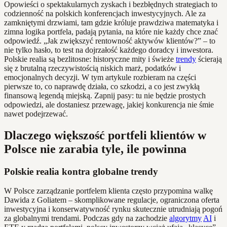
Opowieści o spektakularnych zyskach i bezbłędnych strategiach to
codzienność na polskich konferencjach inwestycyjnych. Ale za
zamkniętymi drzwiami, tam gdzie króluje prawdziwa matematyka i
zimna logika portfela, padają pytania, na które nie każdy chce znać
odpowiedź. „Jak zwiększyć rentowność aktywów klientów?” – to
nie tylko hasło, to test na dojrzałość każdego doradcy i inwestora.
Polskie realia są bezlitosne: historyczne mity i świeże
trendy
ścierają
się z brutalną rzeczywistością niskich marż, podatków i
emocjonalnych decyzji. W tym artykule rozbieram na części
pierwsze to, co naprawdę działa, co szkodzi, a co jest zwykłą
finansową legendą miejską. Zapnij pasy: tu nie będzie prostych
odpowiedzi, ale dostaniesz przewagę, jakiej konkurencja nie śmie
nawet podejrzewać.
Dlaczego większość portfeli klientów w
Polsce nie zarabia tyle, ile powinna
Polskie realia kontra globalne trendy
W Polsce zarządzanie portfelem klienta często przypomina walkę
Dawida z Goliatem – skomplikowane regulacje, ograniczona oferta
inwestycyjna i konserwatywność rynku skutecznie utrudniają pogoń
za globalnymi trendami. Podczas gdy na zachodzie
algorytmy
AI
i