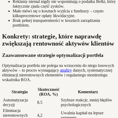
Reklamy niemal nigdy nie wspominają o podatku Belki, który
faktycznie zjada część zysków.
Mało mówi się o kosztach wyjścia z funduszy – często
kilkuprocentowe opłaty likwidacyjne.
Brak pełnej transparentności w kosztach zarządzania
portfelem.
Konkrety: strategie, które naprawdę
zwiększają rentowność aktywów klientów
Zaawansowane strategie optymalizacji portfela
Optymalizacja portfela nie polega na wrzuceniu do niego losowych
aktywów – to proces wymagający
analizy
danych, systematycznej
eliminacji nierentownych elementów i regularnego monitoringu
wskaźnika ROA.
Skuteczność
Strategia
Komentarz
(ROA, %)
Automatyzacja
Szybsze reakcje, mniej błędów
8,5
decyzji
psychologicznych
Eliminacja
Uwalnia kapitał na lepsze
nierentownych
4,2
segmenty