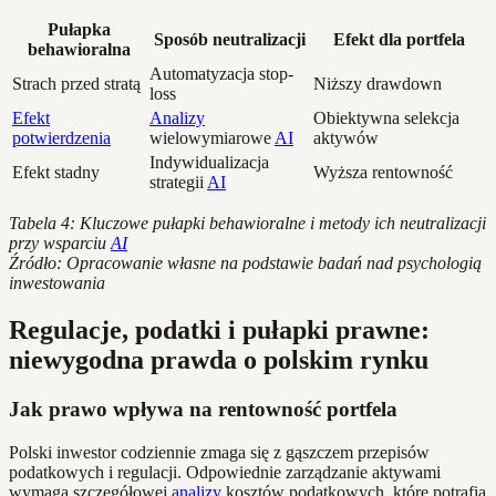
Pułapka
Sposób neutralizacji
Efekt dla portfela
behawioralna
Automatyzacja stop-
Strach przed stratą
Niższy drawdown
loss
Efekt
Analizy
Obiektywna selekcja
potwierdzenia
wielowymiarowe
AI
aktywów
Indywidualizacja
Efekt stadny
Wyższa rentowność
strategii
AI
Tabela 4: Kluczowe pułapki behawioralne i metody ich neutralizacji
przy wsparciu
AI
Źródło: Opracowanie własne na podstawie badań nad psychologią
inwestowania
Regulacje, podatki i pułapki prawne:
niewygodna prawda o polskim rynku
Jak prawo wpływa na rentowność portfela
Polski inwestor codziennie zmaga się z gąszczem przepisów
podatkowych i regulacji. Odpowiednie zarządzanie aktywami
wymaga szczegółowej
analizy
kosztów podatkowych, które potrafią