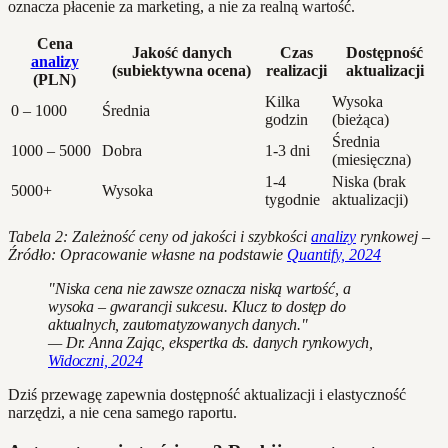
oznacza płacenie za marketing, a nie za realną wartość.
Cena
Jakość danych
Czas
Dostępność
analizy
(subiektywna ocena)
realizacji
aktualizacji
(PLN)
Kilka
Wysoka
0 – 1000
Średnia
godzin
(bieżąca)
Średnia
1000 – 5000
Dobra
1-3 dni
(miesięczna)
1-4
Niska (brak
5000+
Wysoka
tygodnie
aktualizacji)
Tabela 2: Zależność ceny od jakości i szybkości
analizy
rynkowej –
Źródło: Opracowanie własne na podstawie
Quantify, 2024
"Niska cena nie zawsze oznacza niską wartość, a
wysoka – gwarancji sukcesu. Klucz to dostęp do
aktualnych, zautomatyzowanych danych."
— Dr. Anna Zając, ekspertka ds. danych rynkowych,
Widoczni, 2024
Dziś przewagę zapewnia dostępność aktualizacji i elastyczność
narzędzi, a nie cena samego raportu.