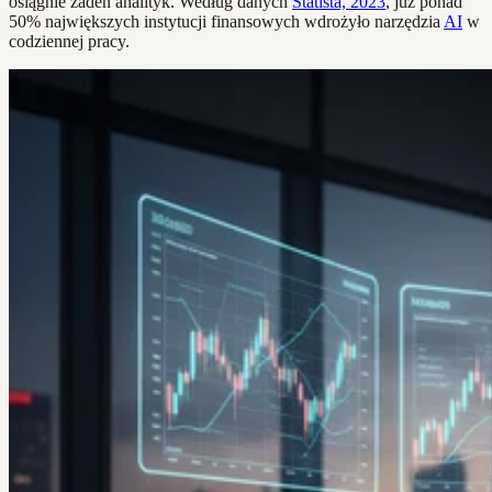
osiągnie żaden analityk. Według danych
Statista, 2023
, już ponad
50% największych instytucji finansowych wdrożyło narzędzia
AI
w
codziennej pracy.