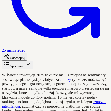
25 marca 2026
Udostępnij
Spis treści
W świecie inwestycji 2025 roku nie ma już miejsca na sentymenty.
Jeśli wciąż płacisz tysiące złotych za
analizy
rynkowe, możesz być
pewny jednego – gra toczy się już gdzie indziej. Polscy inwestorzy,
startupy, a nawet samotne wilki giełdowe masowo przesiadają się na
narzędzia, które nie tylko obniżają koszty, ale też wywracają
klasyczne modele do góry nogami. To nie jest kolejny nudny
ranking – to brutalna, dogłębna autopsja rynku, w którym
sztuczna
inteligencja
, automatyzacja i niepozorne platformy open source
kradną show tradycyjnym, kosztownym raportom. Pokażę, jakie