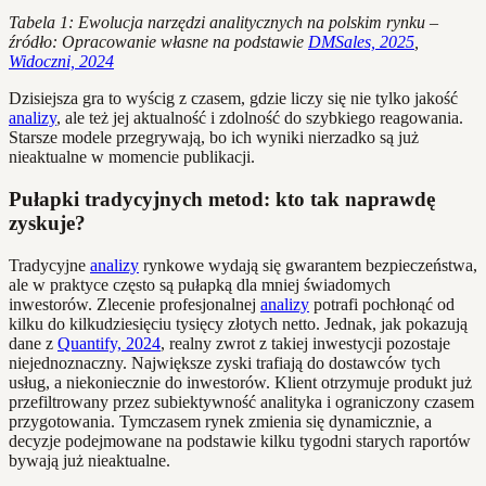
Tabela 1: Ewolucja narzędzi analitycznych na polskim rynku –
źródło: Opracowanie własne na podstawie
DMSales, 2025
,
Widoczni, 2024
Dzisiejsza gra to wyścig z czasem, gdzie liczy się nie tylko jakość
analizy
, ale też jej aktualność i zdolność do szybkiego reagowania.
Starsze modele przegrywają, bo ich wyniki nierzadko są już
nieaktualne w momencie publikacji.
Pułapki tradycyjnych metod: kto tak naprawdę
zyskuje?
Tradycyjne
analizy
rynkowe wydają się gwarantem bezpieczeństwa,
ale w praktyce często są pułapką dla mniej świadomych
inwestorów. Zlecenie profesjonalnej
analizy
potrafi pochłonąć od
kilku do kilkudziesięciu tysięcy złotych netto. Jednak, jak pokazują
dane z
Quantify, 2024
, realny zwrot z takiej inwestycji pozostaje
niejednoznaczny. Największe zyski trafiają do dostawców tych
usług, a niekoniecznie do inwestorów. Klient otrzymuje produkt już
przefiltrowany przez subiektywność analityka i ograniczony czasem
przygotowania. Tymczasem rynek zmienia się dynamicznie, a
decyzje podejmowane na podstawie kilku tygodni starych raportów
bywają już nieaktualne.