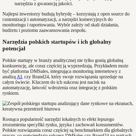
narzędzia z gwarancją jakości.
Najlepsi inwestorzy budują hybrydę – korzystają z open source do
customizacji i automatyzacji, a narzędzi komercyjnych do
monitoringu i raportowania. Wybór zależy od skali działania,
budżetu i poziomu zaawansowania zespołu.
Narzędzia polskich startupów i ich globalny
potencjał
Polskie startupy w branży analitycznej nie tylko gonią globalną
konkurencję, ale coraz częściej ją wyprzedzają. Przykładem może
być platforma DMSales, integrująca monitoring internetowy z
analizą
AI
, czy Brand24, który swoje rozwiązania sprzedaje na
całym świecie. Kluczem do ich sukcesu jest nacisk na
automatyzację, łatwość wdrożenia oraz integrację z polskim
rynkiem.
Rosnąca popularność narzędzi lokalnych to efekt lepszego
zrozumienia specyfiki rynku, języka i zachowań konsumentów.
Polskie rozwiązania coraz częściej są benchmarkiem dla globalnych
graczy, co potwierdzają sukcesy DMSales czy Brand24 na rynkach