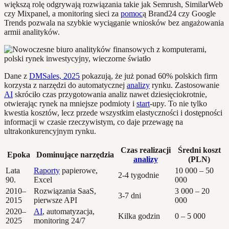
większą rolę odgrywają rozwiązania takie jak Semrush, SimilarWeb
czy Mixpanel, a monitoring sieci za
pomoc
ą Brand24 czy Google
Trends pozwala na szybkie wyciąganie wniosków bez angażowania
armii analityków.
Dane z
DMSales, 2025
pokazują, że już ponad 60% polskich firm
korzysta z narzędzi do automatycznej
analizy
rynku. Zastosowanie
AI
skróciło czas przygotowania analiz nawet dziesięciokrotnie,
otwierając rynek na mniejsze podmioty i
start
-upy. To nie tylko
kwestia kosztów, lecz przede wszystkim elastyczności i dostępności
informacji w czasie rzeczywistym, co daje przewagę na
ultrakonkurencyjnym rynku.
Czas realizacji
Średni koszt
Epoka
Dominujące narzędzia
analizy
(PLN)
Lata
Raporty
papierowe,
10 000 – 50
2-4 tygodnie
90.
Excel
000
2010–
Rozwiązania SaaS,
3 000 – 20
3-7 dni
2015
pierwsze API
000
2020–
AI
, automatyzacja,
Kilka godzin
0 – 5 000
2025
monitoring 24/7