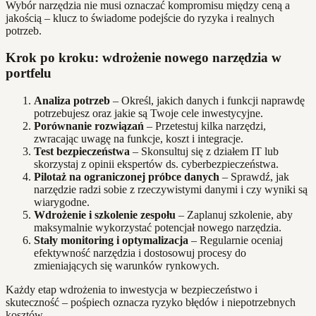
Wybór narzędzia nie musi oznaczać kompromisu między ceną a
jakością – klucz to świadome podejście do ryzyka i realnych
potrzeb.
Krok po kroku: wdrożenie nowego narzędzia w
portfelu
Analiza potrzeb
– Określ, jakich danych i funkcji naprawdę
potrzebujesz oraz jakie są Twoje cele inwestycyjne.
Porównanie rozwiązań
– Przetestuj kilka narzędzi,
zwracając uwagę na funkcje, koszt i integracje.
Test bezpieczeństwa
– Skonsultuj się z działem IT lub
skorzystaj z opinii ekspertów ds. cyberbezpieczeństwa.
Pilotaż na ograniczonej próbce danych
– Sprawdź, jak
narzędzie radzi sobie z rzeczywistymi danymi i czy wyniki są
wiarygodne.
Wdrożenie i szkolenie zespołu
– Zaplanuj szkolenie, aby
maksymalnie wykorzystać potencjał nowego narzędzia.
Stały monitoring i optymalizacja
– Regularnie oceniaj
efektywność narzędzia i dostosowuj procesy do
zmieniających się warunków rynkowych.
Każdy etap wdrożenia to inwestycja w bezpieczeństwo i
skuteczność – pośpiech oznacza ryzyko błędów i niepotrzebnych
kosztów.