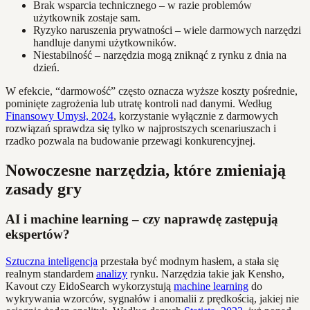
Brak wsparcia technicznego – w razie problemów
użytkownik zostaje sam.
Ryzyko naruszenia prywatności – wiele darmowych narzędzi
handluje danymi użytkowników.
Niestabilność – narzędzia mogą zniknąć z rynku z dnia na
dzień.
W efekcie, “darmowość” często oznacza wyższe koszty pośrednie,
pominięte zagrożenia lub utratę kontroli nad danymi. Według
Finansowy Umysł, 2024
, korzystanie wyłącznie z darmowych
rozwiązań sprawdza się tylko w najprostszych scenariuszach i
rzadko pozwala na budowanie przewagi konkurencyjnej.
Nowoczesne narzędzia, które zmieniają
zasady gry
AI i machine learning – czy naprawdę zastępują
ekspertów?
Sztuczna inteligencja
przestała być modnym hasłem, a stała się
realnym standardem
analizy
rynku. Narzędzia takie jak Kensho,
Kavout czy EidoSearch wykorzystują
machine learning
do
wykrywania wzorców, sygnałów i anomalii z prędkością, jakiej nie