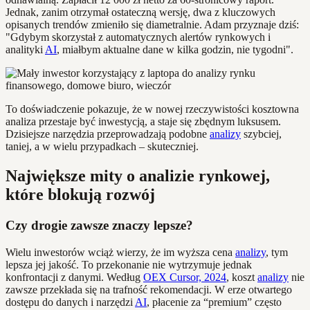
Jednak, zanim otrzymał ostateczną wersję, dwa z kluczowych
opisanych trendów zmieniło się diametralnie. Adam przyznaje dziś:
"Gdybym skorzystał z automatycznych alertów rynkowych i
analityki
AI
, miałbym aktualne dane w kilka godzin, nie tygodni".
To doświadczenie pokazuje, że w nowej rzeczywistości kosztowna
analiza przestaje być inwestycją, a staje się zbędnym luksusem.
Dzisiejsze narzędzia przeprowadzają podobne
analizy
szybciej,
taniej, a w wielu przypadkach – skuteczniej.
Największe mity o analizie rynkowej,
które blokują rozwój
Czy drogie zawsze znaczy lepsze?
Wielu inwestorów wciąż wierzy, że im wyższa cena
analizy
, tym
lepsza jej jakość. To przekonanie nie wytrzymuje jednak
konfrontacji z danymi. Według
OEX Cursor, 2024
, koszt
analizy
nie
zawsze przekłada się na trafność rekomendacji. W erze otwartego
dostępu do danych i narzędzi
AI
, płacenie za “premium” często