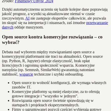
Źródło:
Finansowy Umysł, 2024
Dzięki automatycznemu uczeniu się każde kolejne dane poprawiają
jakość prognoz, a wyniki są aktualizowane niemal w czasie
rzeczywistym.
AI
nie zastępuje ekspertów całkowicie, ale pozwala
im skupić się na interpretacji i niuansach, zaś żmudne
przetwarzanie
danych
oddaje maszynom.
Open source kontra komercyjne rozwiązania – co
wybrać?
Debata nad wyborem między rozwiązaniami open source a
komercyjnymi platformami nie traci na aktualności. Open source
(np. Python, R, Jupyter) oferuje elastyczność, brak opłat
licencyjnych i ogromną społeczność wsparcia. Komercyjne
narzędzia (np. Semrush, SimilarWeb) gwarantują natomiast
stabilność,
wsparcie
techniczne i szybki onboarding.
Open source to wolność konfiguracji, ale wymaga własnych
zasobów IT.
Komercyjne platformy są mniej elastyczne, za to oferują
gotowe integracje i “wszystko w jednym”.
Rozwiązania open source świetnie sprawdzają się w
startupach i projektach eksperymentalnych.
Firmy o ugruntowanej pozycji częściej wybierają gotowe