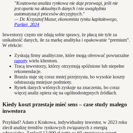
"Kosztowna analiza rynkowa nie daje przewagi, jeśli nie
jest oparta na aktualnych danych i nie uwzględnia
automatyzacji procesów decyzyjnych."
— Dr. Krzysztof Mazur, ekonomista rynku kapitałowego,
Parkiet, 2024
Inwestorzy często nie zdają sobie sprawy, że płacą nie tyle za
unikalność danych, ile za markę analityka i opakowanie “premium”.
W efekcie:
Zyskują firmy analityczne, które mogą oferować powtarzalne
raporty
wielu klientom.
Tracą inwestorzy, którzy otrzymują spóźnione lub niepełne
rekomendacje.
Branża staje się coraz mniej przejrzysta, bo wysokie koszty
odstraszają mniejsze podmioty.
Rynek danych wtórnych zyskuje na znaczeniu, bo coraz
więcej analiz opiera się na ogólnodostępnych źródłach.
Kiedy koszt przestaje mieć sens – case study małego
inwestora
Przykład? Adam z Krakowa, indywidualny inwestor, w 2023 roku
zlecił analizę trendów rynkowych związanych z energią
odnawialną. Zapłacił 12 000 zł netto za 60-stronicowy raport.