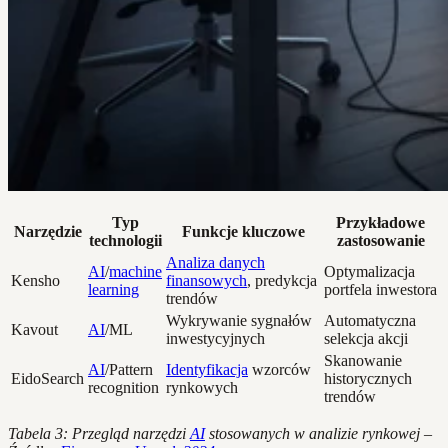
Typ
Przykładowe
Narzędzie
Funkcje kluczowe
technologii
zastosowanie
Analiza danych
AI
/
machine
Optymalizacja
Kensho
finansowych
, predykcja
learning
portfela inwestora
trendów
Wykrywanie sygnałów
Automatyczna
Kavout
AI
/ML
inwestycyjnych
selekcja akcji
Skanowanie
AI
/Pattern
Identyfikacja
wzorców
EidoSearch
historycznych
recognition
rynkowych
trendów
Tabela 3: Przegląd narzędzi
AI
stosowanych w analizie rynkowej –