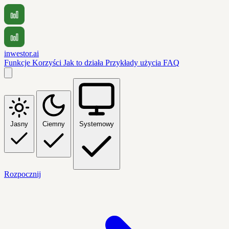
inwestor.ai
Funkcje
Korzyści
Jak to działa
Przykłady użycia
FAQ
Jasny
Ciemny
Systemowy
Rozpocznij