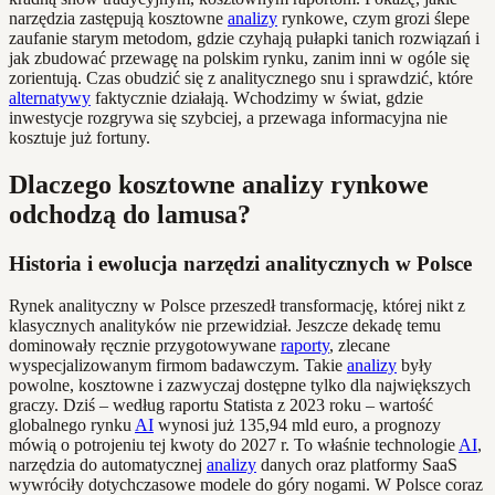
narzędzia zastępują kosztowne
analizy
rynkowe, czym grozi ślepe
zaufanie starym metodom, gdzie czyhają pułapki tanich rozwiązań i
jak zbudować przewagę na polskim rynku, zanim inni w ogóle się
zorientują. Czas obudzić się z analitycznego snu i sprawdzić, które
alternatywy
faktycznie działają. Wchodzimy w świat, gdzie
inwestycje rozgrywa się szybciej, a przewaga informacyjna nie
kosztuje już fortuny.
Dlaczego kosztowne analizy rynkowe
odchodzą do lamusa?
Historia i ewolucja narzędzi analitycznych w Polsce
Rynek analityczny w Polsce przeszedł transformację, której nikt z
klasycznych analityków nie przewidział. Jeszcze dekadę temu
dominowały ręcznie przygotowywane
raporty
, zlecane
wyspecjalizowanym firmom badawczym. Takie
analizy
były
powolne, kosztowne i zazwyczaj dostępne tylko dla największych
graczy. Dziś – według raportu Statista z 2023 roku – wartość
globalnego rynku
AI
wynosi już 135,94 mld euro, a prognozy
mówią o potrojeniu tej kwoty do 2027 r. To właśnie technologie
AI
,
narzędzia do automatycznej
analizy
danych oraz platformy SaaS
wywróciły dotychczasowe modele do góry nogami. W Polsce coraz