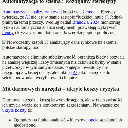
Automatyzacja to ściema? Rozbijamy stereotypy
Automatyzacja analizy rynkowej
budzi wciąż
emocje
. Krytycy
twierdzą, że
AI
nie jest w stanie zastąpić “ludzkiej intuicji”. Jednak
praktyka temu przeczy. Według badań
Brand24, 2024
monitoring
rynku i automatyczna analiza sentymentu pozwalają wykrywać
trendy
i kryzysy zanim dotrą one do szerokiej opinii publicznej.
Automatyzacja eliminuje subiektywność, ogranicza błędy i pozwala
na analizę większej liczby zmiennych niż człowiek byłby w stanie
przetworzyć w tym samym czasie. Najlepsi inwestorzy nie
rezygnują z własnej oceny, ale traktują
AI
jako narzędzie do
selekcjonowania i weryfikowania hipotez.
Mit darmowych narzędzi – ukryte koszty i ryzyka
Darmowe narzędzia kuszą łatwym dostępem, ale w rzeczywistości
ich użycie wiąże się z konkretnymi zagrożeniami. Najważniejsze
ukryte koszty
to:
Ograniczona funkcjonalność – kluczowe
opcje
są płatne lub
niedostępne.