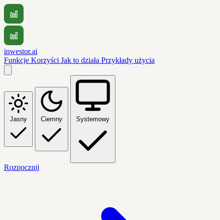
inwestor.ai
Funkcje
Korzyści
Jak to działa
Przykłady użycia
Jasny
Ciemny
Systemowy
Rozpocznij