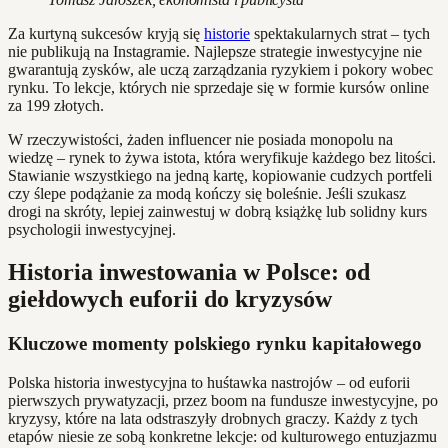
Za kurtyną sukcesów kryją się
historie
spektakularnych strat – tych
nie publikują na Instagramie. Najlepsze strategie inwestycyjne nie
gwarantują zysków, ale uczą zarządzania ryzykiem i pokory wobec
rynku. To lekcje, których nie sprzedaje się w formie kursów online
za 199 złotych.
W rzeczywistości, żaden influencer nie posiada monopolu na
wiedzę – rynek to żywa istota, która weryfikuje każdego bez litości.
Stawianie wszystkiego na jedną kartę, kopiowanie cudzych portfeli
czy ślepe podążanie za modą kończy się boleśnie. Jeśli szukasz
drogi na skróty, lepiej zainwestuj w dobrą książkę lub solidny kurs
psychologii inwestycyjnej.
Historia inwestowania w Polsce: od
giełdowych euforii do kryzysów
Kluczowe momenty polskiego rynku kapitałowego
Polska historia inwestycyjna to huśtawka nastrojów – od euforii
pierwszych prywatyzacji, przez boom na fundusze inwestycyjne, po
kryzysy, które na lata odstraszyły drobnych graczy. Każdy z tych
etapów niesie ze sobą konkretne lekcje: od kulturowego entuzjazmu