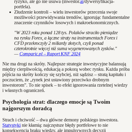
ryzyko, ale go nie usuwa (inwestor.
ai
/dywersyfikacja-
portfela).
Złudzenie kontroli – wielu inwestorów przecenia swoje
możliwości przewidywania trendów, ignorując fundamentalne
znaczenie czynników losowych i makroekonomicznych.
"W 2023 roku ponad 128 tys. Polaków straciło pieniądze
na rynku Forex, a łączne straty na instrumentach Forex i
CFD przekroczyły 2 miliardy złotych, czyli ponad
czterokrotnie więcej niż suma wygenerowanych zysków."
—
Comparic.pl – Raport KNF 2024
Nie ma drogi na skróty. Najlepsze strategie inwestycyjne balansują
między cierpliwością, edukacją a pokorą wobec rynku. Każda próba
pójścia na skróty kończy się szybciej, niż sądzisz – stratą kapitału i
poczuciem, że „rynek jest ustawiony przeciwko drobnym
inwestorom”. To nie spisek – to efekt ignorowania rzetelnej wiedzy
i własnych ograniczeń.
Psychologia strat: dlaczego emocje są Twoim
najgorszym doradcą
Strach i chciwość – dwa główne demony polskiego inwestora.
Statystyki
nie kłamią: najczęstsze błędy portfelowe to nie
konsekwencja braku wiedzy, ale impulsywnych decyzji