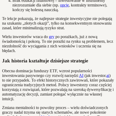
Brak edukacji finansowej – inwestowanie w instrumenty
niezrozumiałe dla siebie (np.
opcje
, kontrakty terminowe),
kończy się bolesną nauczką.
Te lekcje pokazują, że najlepsze strategie inwestycyjne nie polegają
na szukaniu „złotych okazji”, tylko na konsekwentnym stosowaniu
zasad, które minimalizują ryzyko strat.
Wielu inwestorów wraca do
gry
po porażkach, już z nową
świadomością i pokorą. To nie porażki na rynku są problemem, lecz
niezdolność do wyciągania z nich wniosków i uczenia się na
błędach.
Jak historia kształtuje dzisiejsze strategie
Obecna dominacja funduszy ETF, wzrost popularności
inwestowania pasywnego czy rozwój narzędzi
AI
(jak inwestor.
ai
)
to nie przypadek. To efekt historycznych zawirowań, które pokazały
ograniczenia tradycyjnych metod. Polscy inwestorzy coraz częściej
korzystają z rozwiązań, które pozwalają na szeroką dywersyfikację i
automatyzację decyzji, zamiast polegać wyłącznie na własnej
intuicji.
Zmiana mentalności to powolny proces – wielu doświadczonych
graczy nadal trzyma się starych schematów, ale nowe pokolenie