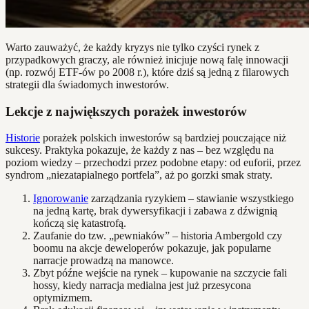
Warto zauważyć, że każdy kryzys nie tylko czyści rynek z
przypadkowych graczy, ale również inicjuje nową falę innowacji
(np. rozwój ETF-ów po 2008 r.), które dziś są jedną z filarowych
strategii dla świadomych inwestorów.
Lekcje z największych porażek inwestorów
Historie
porażek polskich inwestorów są bardziej pouczające niż
sukcesy. Praktyka pokazuje, że każdy z nas – bez względu na
poziom wiedzy – przechodzi przez podobne etapy: od euforii, przez
syndrom „niezatapialnego portfela”, aż po gorzki smak straty.
Ignorowanie
zarządzania ryzykiem – stawianie wszystkiego
na jedną kartę, brak dywersyfikacji i zabawa z dźwignią
kończą się katastrofą.
Zaufanie do tzw. „pewniaków” – historia Ambergold czy
boomu na akcje deweloperów pokazuje, jak popularne
narracje prowadzą na manowce.
Zbyt późne wejście na rynek – kupowanie na szczycie fali
hossy, kiedy narracja medialna jest już przesycona
optymizmem.