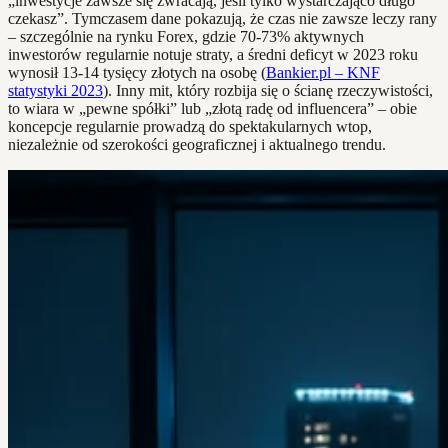
„inwestycje zawsze się zwracają, jeśli tylko wystarczająco długo
czekasz”. Tymczasem dane pokazują, że czas nie zawsze leczy rany
– szczególnie na rynku Forex, gdzie 70-73% aktywnych
inwestorów regularnie notuje straty, a średni deficyt w 2023 roku
wynosił 13-14 tysięcy złotych na osobę (
Bankier.pl – KNF
statystyki 2023
). Inny mit, który rozbija się o ścianę rzeczywistości,
to wiara w „pewne spółki” lub „złotą radę od influencera” – obie
koncepcje regularnie prowadzą do spektakularnych wtop,
niezależnie od szerokości geograficznej i aktualnego trendu.