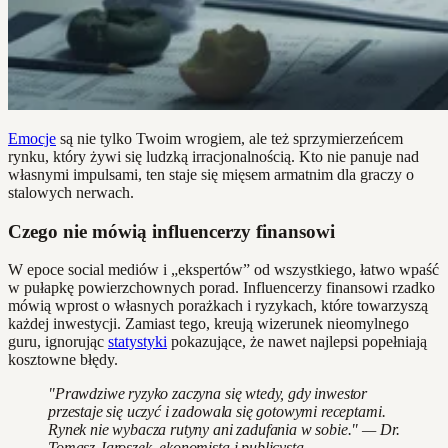
Emocje
są nie tylko Twoim wrogiem, ale też sprzymierzeńcem
rynku, który żywi się ludzką irracjonalnością. Kto nie panuje nad
własnymi impulsami, ten staje się mięsem armatnim dla graczy o
stalowych nerwach.
Czego nie mówią influencerzy finansowi
W epoce social mediów i „ekspertów” od wszystkiego, łatwo wpaść
w pułapkę powierzchownych porad. Influencerzy finansowi rzadko
mówią wprost o własnych porażkach i ryzykach, które towarzyszą
każdej inwestycji. Zamiast tego, kreują wizerunek nieomylnego
guru, ignorując
statystyki
pokazujące, że nawet najlepsi popełniają
kosztowne błędy.
"Prawdziwe ryzyko zaczyna się wtedy, gdy inwestor
przestaje się uczyć i zadowala się gotowymi receptami.
Rynek nie wybacza rutyny ani zadufania w sobie." — Dr.
Tomasz Jaroszek, ekonomista i publicysta