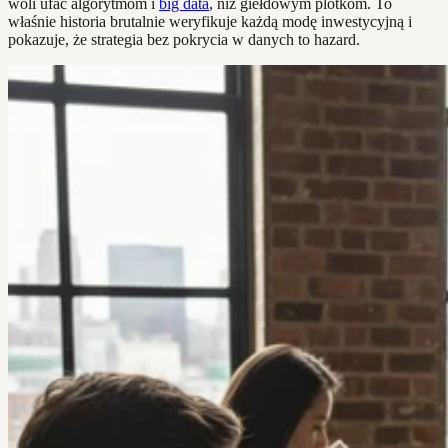
woli ufać algorytmom i
big data
, niż giełdowym plotkom. To
właśnie historia brutalnie weryfikuje każdą modę inwestycyjną i
pokazuje, że strategia bez pokrycia w danych to hazard.