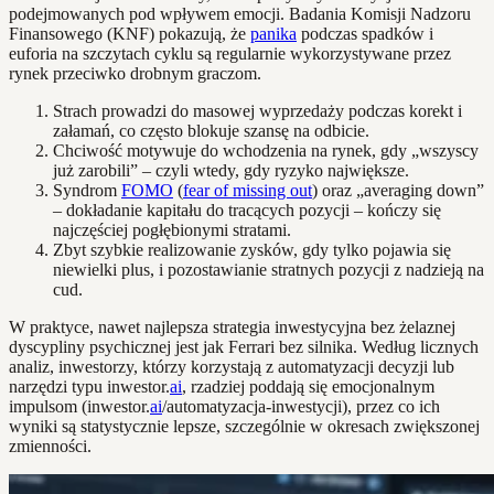
podejmowanych pod wpływem emocji. Badania Komisji Nadzoru
Finansowego (KNF) pokazują, że
panika
podczas spadków i
euforia na szczytach cyklu są regularnie wykorzystywane przez
rynek przeciwko drobnym graczom.
Strach prowadzi do masowej wyprzedaży podczas korekt i
załamań, co często blokuje szansę na odbicie.
Chciwość motywuje do wchodzenia na rynek, gdy „wszyscy
już zarobili” – czyli wtedy, gdy ryzyko największe.
Syndrom
FOMO
(
fear of missing out
) oraz „averaging down”
– dokładanie kapitału do tracących pozycji – kończy się
najczęściej pogłębionymi stratami.
Zbyt szybkie realizowanie zysków, gdy tylko pojawia się
niewielki plus, i pozostawianie stratnych pozycji z nadzieją na
cud.
W praktyce, nawet najlepsza strategia inwestycyjna bez żelaznej
dyscypliny psychicznej jest jak Ferrari bez silnika. Według licznych
analiz, inwestorzy, którzy korzystają z automatyzacji decyzji lub
narzędzi typu inwestor.
ai
, rzadziej poddają się emocjonalnym
impulsom (inwestor.
ai
/automatyzacja-inwestycji), przez co ich
wyniki są statystycznie lepsze, szczególnie w okresach zwiększonej
zmienności.