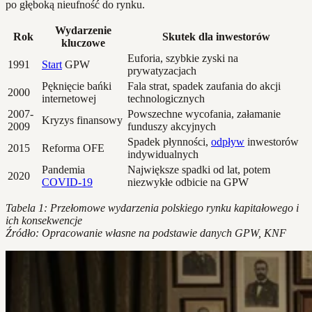
po głęboką nieufność do rynku.
Wydarzenie
Rok
Skutek dla inwestorów
kluczowe
Euforia, szybkie zyski na
1991
Start
GPW
prywatyzacjach
Pęknięcie bańki
Fala strat, spadek zaufania do akcji
2000
internetowej
technologicznych
2007-
Powszechne wycofania, załamanie
Kryzys finansowy
2009
funduszy akcyjnych
Spadek płynności,
odpływ
inwestorów
2015
Reforma OFE
indywidualnych
Pandemia
Największe spadki od lat, potem
2020
COVID-19
niezwykłe odbicie na GPW
Tabela 1: Przełomowe wydarzenia polskiego rynku kapitałowego i
ich konsekwencje
Źródło: Opracowanie własne na podstawie danych GPW, KNF