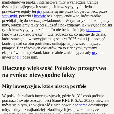
marketingowa papka i internetowe mity wyznaczają granice
dyskusji o najlepszych strategiach inwestycyjnych. Jednak
prawdziwe reguły tej
gry
pisane są nie przez blogerów, lecz przez
statystyki
, porażki i
historie
bez happy endu – te, które rzadko
przebijają się do szerszej świadomości. W tym artykule rozbrajamy
mity, oddzielamy fakty od złudzeń i pokazujemy, jak wygląda polski
rynek inwestycyjny bez filtra. To nie będzie kolejny
poradnik
dla
fanów „szybkiego zysku” – tutaj zobaczysz, co naprawdę działa,
które strategie inwestycyjne mają sens w 2025 roku i jak przejąć
kontrolę nad swoim portfelem, unikając najpowszechniejszych
pułapek. Bez różowych okularów, za to z danymi, cytatami
ekspertów i narzędziami, które realnie zmieniają zasady
gry
– na
inwestor.
ai
i poza nim.
Dlaczego większość Polaków przegrywa
na rynku: niewygodne fakty
Mity inwestycyjne, które niszczą portfele
W polskich realiach inwestycyjnych, gdzie 81,3% osób próbuje
pomnażać swoje oszczędności (dane KRUK S.A., 2023), niewiele
mówi się o tym, że większość z nich powiela te
same
destrukcyjne
mity. Jednym z najbardziej szkodliwych jest przekonanie, że