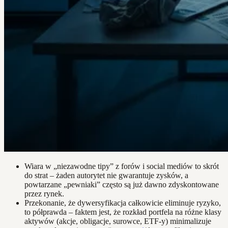
Wiara w „niezawodne tipy” z forów i social mediów to skrót
do strat – żaden autorytet nie gwarantuje zysków, a
powtarzane „pewniaki” często są już dawno zdyskontowane
przez rynek.
Przekonanie, że dywersyfikacja całkowicie eliminuje ryzyko,
to półprawda – faktem jest, że rozkład portfela na różne klasy
aktywów (akcje, obligacje, surowce, ETF-y) minimalizuje