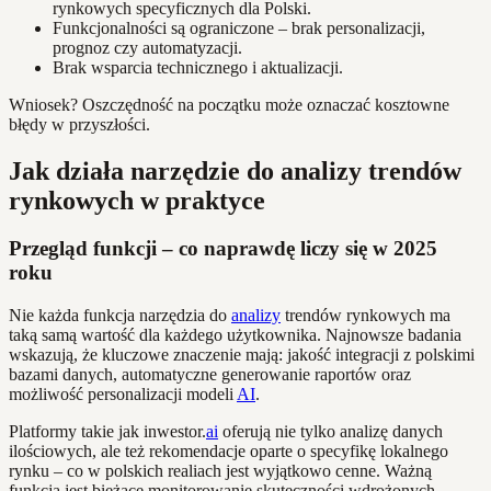
rynkowych specyficznych dla Polski.
Funkcjonalności są ograniczone – brak personalizacji,
prognoz czy automatyzacji.
Brak wsparcia technicznego i aktualizacji.
Wniosek? Oszczędność na początku może oznaczać kosztowne
błędy w przyszłości.
Jak działa narzędzie do analizy trendów
rynkowych w praktyce
Przegląd funkcji – co naprawdę liczy się w 2025
roku
Nie każda funkcja narzędzia do
analizy
trendów rynkowych ma
taką samą wartość dla każdego użytkownika. Najnowsze badania
wskazują, że kluczowe znaczenie mają: jakość integracji z polskimi
bazami danych, automatyczne generowanie raportów oraz
możliwość personalizacji modeli
AI
.
Platformy takie jak inwestor.
ai
oferują nie tylko analizę danych
ilościowych, ale też rekomendacje oparte o specyfikę lokalnego
rynku – co w polskich realiach jest wyjątkowo cenne. Ważną
funkcją jest bieżące monitorowanie skuteczności wdrożonych