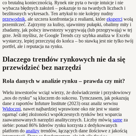
co brutalną koniecznością. Rynek nie pyta o twoje intuicje i nie
wybacza błędnych założeń – pokazuje to na twardych liczbach i
bezlitosnych wykresach. Ten artykuł to nie kolejny nudny
przewodnik
, ale szczera konfrontacja z realiami, które
eksperci
wolą
przemilczeć. Zajrzymy za kulisy, ujawnimy pułapki, obalimy mity i
zbadamy, jak polscy inwestorzy wygrywają (lub przegrywają) w tej
grze. Jeśli myślisz, że Google Trends czy szybka analiza w Excelu
wystarczy, lepiej przeczytaj do końca – bo stawką jest nie tylko twój
portfel, ale i reputacja na rynku.
Dlaczego trendów rynkowych nie da się
przewidzieć bez narzędzi
Rola danych w analizie rynku – prawda czy mit?
Wielu inwestorów wciąż wierzy, że doświadczenie i przysłowiowy
„nos do rynku” są kluczem do sukcesu. Tymczasem, jak pokazują
dane z raportów Infuture Institute (2023) oraz analiz serwisu
Widoczni
, nawet najbardziej wprawione oko nie jest w stanie
ogarnąć całej złożoności współczesnych rynków bez wsparcia
zaawansowanych narzędzi analitycznych. Liczby mówią
same
za
siebie: ponad 86% liderów rynku korzysta z dedykowanych
platform do
analizy
trendów, łączących dane ilościowe z jakością