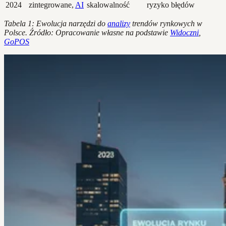
2024
zintegrowane,
AI
skalowalność
ryzyko błędów
Tabela 1: Ewolucja narzędzi do
analizy
trendów rynkowych w
Polsce. Źródło: Opracowanie własne na podstawie
Widoczni
,
GoPOS