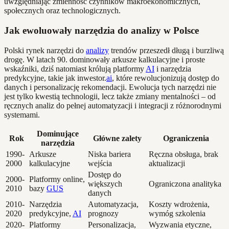
uwzględniając zmienność czynników makroekonomicznych,
społecznych oraz technologicznych.
Jak ewoluowały narzędzia do analizy w Polsce
Polski rynek narzędzi do
analizy
trendów przeszedł długą i burzliwą
drogę. W latach 90. dominowały arkusze kalkulacyjne i proste
wskaźniki, dziś natomiast królują platformy
AI
i narzędzia
predykcyjne, takie jak inwestor.
ai
, które rewolucjonizują dostęp do
danych i personalizację rekomendacji. Ewolucja tych narzędzi nie
jest tylko kwestią technologii, lecz także zmiany mentalności – od
ręcznych analiz do pełnej automatyzacji i integracji z różnorodnymi
systemami.
Dominujące
Rok
Główne zalety
Ograniczenia
narzędzia
1990-
Arkusze
Niska bariera
Ręczna obsługa, brak
2000
kalkulacyjne
wejścia
aktualizacji
Dostęp do
2000-
Platformy online,
większych
Ograniczona analityka
2010
bazy
GUS
danych
2010-
Narzędzia
Automatyzacja,
Koszty wdrożenia,
2020
predykcyjne,
AI
prognozy
wymóg szkolenia
2020-
Platformy
Personalizacja,
Wyzwania etyczne,