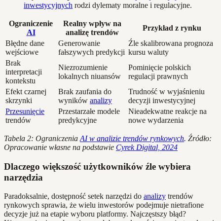
inwestycyjnych
rodzi dylematy moralne i regulacyjne.
Ograniczenie
Realny wpływ na
Przykład z rynku
AI
analizę trendów
Błędne dane
Generowanie
Źle skalibrowana prognoza
wejściowe
fałszywych predykcji
kursu waluty
Brak
Niezrozumienie
Pominięcie polskich
interpretacji
lokalnych niuansów
regulacji prawnych
kontekstu
Efekt czarnej
Brak zaufania do
Trudność w wyjaśnieniu
skrzynki
wyników
analizy
decyzji inwestycyjnej
Przesunięcie
Przestarzałe modele
Nieadekwatne reakcje na
trendów
predykcyjne
nowe wydarzenia
Tabela 2: Ograniczenia
AI w analizie trendów rynkowych
. Źródło:
Opracowanie własne na podstawie
Cyrek Digital, 2024
Dlaczego większość użytkowników źle wybiera
narzędzia
Paradoksalnie, dostępność setek narzędzi do
analizy
trendów
rynkowych sprawia, że wielu inwestorów podejmuje nietrafione
decyzje już na etapie wyboru platformy. Najczęstszy błąd?