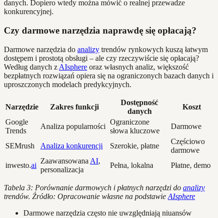
danych. Dopiero wtedy można mówić o realnej przewadze
konkurencyjnej.
Czy darmowe narzędzia naprawdę się opłacają?
Darmowe narzędzia do
analizy
trendów rynkowych kuszą łatwym
dostępem i prostotą obsługi – ale czy rzeczywiście się opłacają?
Według danych z
AIsphere
oraz własnych analiz, większość
bezpłatnych rozwiązań opiera się na ograniczonych bazach danych i
uproszczonych modelach predykcyjnych.
Dostępność
Narzędzie
Zakres funkcji
Koszt
danych
Google
Ograniczone
Analiza popularności
Darmowe
Trends
słowa kluczowe
Częściowo
SEMrush
Analiza konkurencji
Szerokie, płatne
darmowe
Zaawansowana
AI
,
inwesto.
ai
Pełna, lokalna
Płatne, demo
personalizacja
Tabela 3: Porównanie darmowych i płatnych narzędzi do
analizy
trendów. Źródło: Opracowanie własne na podstawie
AIsphere
Darmowe narzędzia często nie uwzględniają niuansów