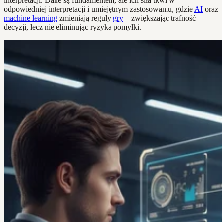
interpretacji. Dane są fundamentem, ale ich siła tkwi w
odpowiedniej interpretacji i umiejętnym zastosowaniu, gdzie
AI
oraz
machine learning
zmieniają reguły
gry
– zwiększając trafność
decyzji, lecz nie eliminując ryzyka pomyłki.