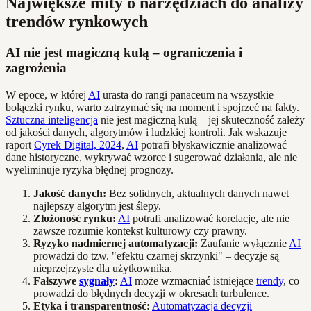
Największe mity o narzędziach do analizy
trendów rynkowych
AI nie jest magiczną kulą – ograniczenia i
zagrożenia
W epoce, w której
AI
urasta do rangi panaceum na wszystkie
bolączki rynku, warto zatrzymać się na moment i spojrzeć na fakty.
Sztuczna inteligencja
nie jest magiczną kulą – jej skuteczność zależy
od jakości danych, algorytmów i ludzkiej kontroli. Jak wskazuje
raport
Cyrek Digital, 2024
,
AI
potrafi błyskawicznie analizować
dane historyczne, wykrywać wzorce i sugerować działania, ale nie
wyeliminuje ryzyka błędnej prognozy.
Jakość danych:
Bez solidnych, aktualnych danych nawet
najlepszy algorytm jest ślepy.
Złożoność rynku:
AI
potrafi analizować korelacje, ale nie
zawsze rozumie kontekst kulturowy czy prawny.
Ryzyko nadmiernej automatyzacji:
Zaufanie wyłącznie
AI
prowadzi do tzw. "efektu czarnej skrzynki" – decyzje są
nieprzejrzyste dla użytkownika.
Fałszywe
sygnały
:
AI
może wzmacniać istniejące
trendy
, co
prowadzi do błędnych decyzji w okresach turbulence.
Etyka i transparentność:
Automatyzacja decyzji