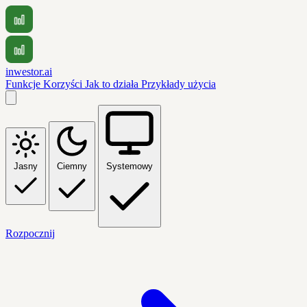
inwestor.ai
Funkcje
Korzyści
Jak to działa
Przykłady użycia
Jasny
Ciemny
Systemowy
Rozpocznij