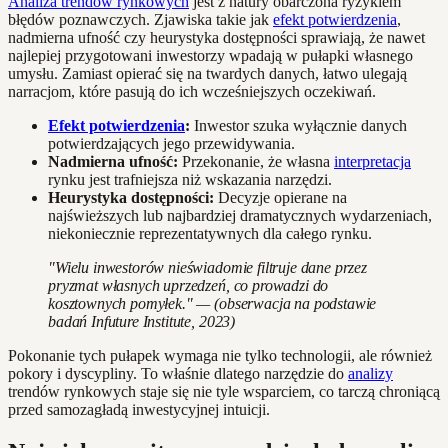
Analiza trendów rynkowych
jest z natury obarczona ryzykiem
błędów poznawczych. Zjawiska takie jak
efekt potwierdzenia
,
nadmierna ufność czy heurystyka dostępności sprawiają, że nawet
najlepiej przygotowani inwestorzy wpadają w pułapki własnego
umysłu. Zamiast opierać się na twardych danych, łatwo ulegają
narracjom, które pasują do ich wcześniejszych oczekiwań.
Efekt potwierdzenia
:
Inwestor szuka wyłącznie danych
potwierdzających jego przewidywania.
Nadmierna ufność:
Przekonanie, że własna
interpretacja
rynku jest trafniejsza niż wskazania narzędzi.
Heurystyka dostępności:
Decyzje opierane na
najświeższych lub najbardziej dramatycznych wydarzeniach,
niekoniecznie reprezentatywnych dla całego rynku.
"Wielu inwestorów nieświadomie filtruje dane przez
pryzmat własnych uprzedzeń, co prowadzi do
kosztownych pomyłek." — (obserwacja na podstawie
badań Infuture Institute, 2023)
Pokonanie tych pułapek wymaga nie tylko technologii, ale również
pokory i dyscypliny. To właśnie dlatego narzędzie do
analizy
trendów rynkowych staje się nie tyle wsparciem, co tarczą chroniącą
przed samozagładą inwestycyjnej intuicji.