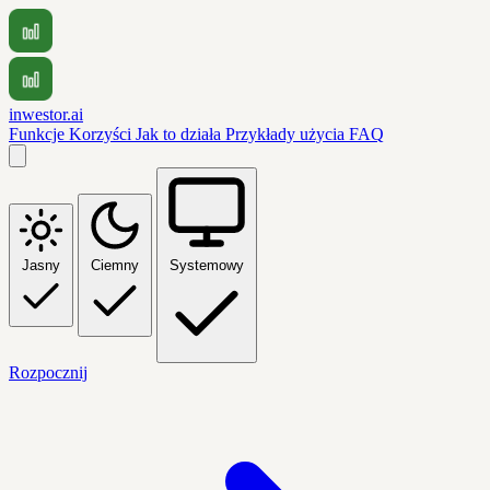
inwestor.ai
Funkcje
Korzyści
Jak to działa
Przykłady użycia
FAQ
Jasny
Ciemny
Systemowy
Rozpocznij