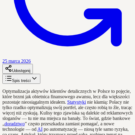
25 marca 2026
Udostępnij
Spis treści
Optymalizacja aktywów klientów detalicznych w Polsce to pojęcie,
które brzmi jak obietnica finansowego awansu, lecz dla większości
pozostaje nieosiągalnym ideałem.
Statystyki
nie kłamią: Polacy nie
tylko rzadko optymalizują swój portfel, ale często robią to źle, tracąc
więcej niż zyskują. Kulisy tego zjawiska są dalekie od reklamowych
sloganów — tu nie ma miejsca na banały. To świat, gdzie bankowe
„
doradztwo
” często przeszkadza zamiast pomagać, a nowe
technologie — od
AI
po automatyzację — niosą tyle samo ryzyka,
co szans. Artykuł, który trzymasz przed sobą, rozbiera temat na