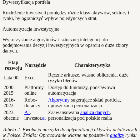
Dywersyfikacja portfela
Rozłożenie inwestycji pomiędzy różne klasy aktywów, sektory i
rynki, by ograniczyć wpływ pojedynczych strat.
Automatyzacja inwestycyjna
Wykorzystanie algorytmów i sztucznej inteligencji do
podejmowania decyzji inwestycyjnych w oparciu o duże zbiory
danych.
Etap
Narzędzie
Charakterystyka
rozwoju
Ręczne arkusze, własne obliczenia, duże
Lata 90.
Excel
ryzyko błędów
2000-
Platformy
Dostęp do funduszy, podstawowa
2015
online
automatyzacja
2016-
Robo-
Algorytmy
sugerujące skład portfela,
2022
doradcy
uproszczona personalizacja
2023-
AI
,
Zaawansowana
analiza danych
,
obecnie
inwestor.
ai
personalizacja pod polskie realia
Tabela 2: Ewolucja narzędzi do optymalizacji aktywów detalicznych
w Polsce. Źródło: Opracowanie własne na podstawie
analizy
rynku