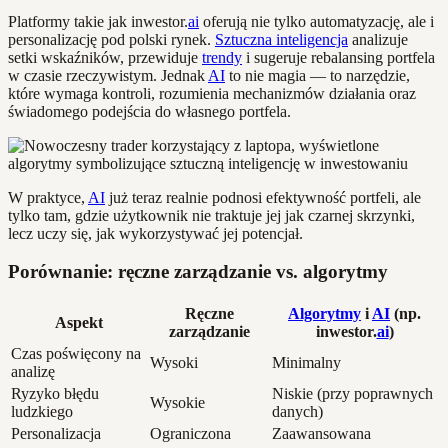
Platformy takie jak inwestor.
ai
oferują nie tylko automatyzację, ale i
personalizację pod polski rynek.
Sztuczna inteligencja
analizuje
setki wskaźników, przewiduje
trendy
i sugeruje rebalansing portfela
w czasie rzeczywistym. Jednak
AI
to nie magia — to narzędzie,
które wymaga kontroli, rozumienia mechanizmów działania oraz
świadomego podejścia do własnego portfela.
W praktyce,
AI
już teraz realnie podnosi efektywność portfeli, ale
tylko tam, gdzie użytkownik nie traktuje jej jak czarnej skrzynki,
lecz uczy się, jak wykorzystywać jej potencjał.
Porównanie: ręczne zarządzanie vs. algorytmy
Ręczne
Algorytmy
i
AI
(np.
Aspekt
zarządzanie
inwestor.
ai
)
Czas poświęcony na
Wysoki
Minimalny
analizę
Ryzyko błędu
Niskie (przy poprawnych
Wysokie
ludzkiego
danych)
Personalizacja
Ograniczona
Zaawansowana