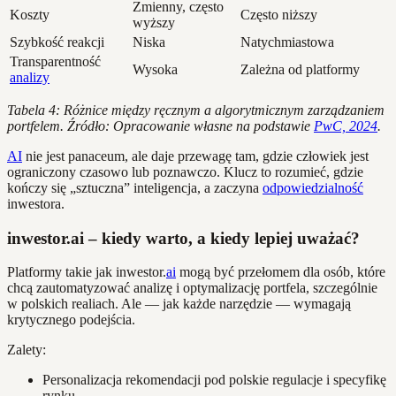
Zmienny, często
Koszty
Często niższy
wyższy
Szybkość reakcji
Niska
Natychmiastowa
Transparentność
Wysoka
Zależna od platformy
analizy
Tabela 4: Różnice między ręcznym a algorytmicznym zarządzaniem
portfelem. Źródło: Opracowanie własne na podstawie
PwC, 2024
.
AI
nie jest panaceum, ale daje przewagę tam, gdzie człowiek jest
ograniczony czasowo lub poznawczo. Klucz to rozumieć, gdzie
kończy się „sztuczna” inteligencja, a zaczyna
odpowiedzialność
inwestora.
inwestor.ai – kiedy warto, a kiedy lepiej uważać?
Platformy takie jak inwestor.
ai
mogą być przełomem dla osób, które
chcą zautomatyzować analizę i optymalizację portfela, szczególnie
w polskich realiach. Ale — jak każde narzędzie — wymagają
krytycznego podejścia.
Zalety:
Personalizacja rekomendacji pod polskie regulacje i specyfikę
rynku.