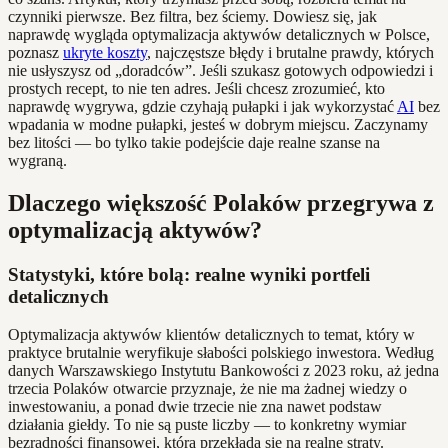
czynniki pierwsze. Bez filtra, bez ściemy. Dowiesz się, jak
naprawdę wygląda optymalizacja aktywów detalicznych w Polsce,
poznasz
ukryte koszty
, najczęstsze błędy i brutalne prawdy, których
nie usłyszysz od „doradców”. Jeśli szukasz gotowych odpowiedzi i
prostych recept, to nie ten adres. Jeśli chcesz zrozumieć, kto
naprawdę wygrywa, gdzie czyhają pułapki i jak wykorzystać
AI
bez
wpadania w modne pułapki, jesteś w dobrym miejscu. Zaczynamy
bez litości — bo tylko takie podejście daje realne szanse na
wygraną.
Dlaczego większość Polaków przegrywa z
optymalizacją aktywów?
Statystyki, które bolą: realne wyniki portfeli
detalicznych
Optymalizacja aktywów klientów detalicznych to temat, który w
praktyce brutalnie weryfikuje słabości polskiego inwestora. Według
danych Warszawskiego Instytutu Bankowości z 2023 roku, aż jedna
trzecia Polaków otwarcie przyznaje, że nie ma żadnej wiedzy o
inwestowaniu, a ponad dwie trzecie nie zna nawet podstaw
działania giełdy. To nie są puste liczby — to konkretny wymiar
bezradności finansowej, która przekłada się na realne straty.