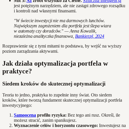
Mit 3:
AI
zrobi wszystko za Ciebie.
Sztuczna inteligencja
jest potężnym narzędziem, ale nie zastąpi zdrowego rozsądku
i kontroli nad własnymi finansami.
"W świecie inwestycji nie ma darmowych lunchów.
Największym zagrożeniem dla portfela jest ślepa wiara
w automaty czy doradców." — Anna Kowalik,
niezależna analityczka finansowa,
Bankier.pl, 2024
Rozprawienie się z tymi mitami to podstawa, by wejść na wyższy
poziom zarządzania aktywami.
Jak działa optymalizacja portfela w
praktyce?
Siedem kroków do skutecznej optymalizacji
Teoria to jedno, praktyka to zupełnie inny świat. Oto siedem
kroków, które tworzą fundament skutecznej optymalizacji portfela
inwestycyjnego:
Samoocena
profilu ryzyka:
Bez tego ani rusz. Określ, ile
możesz stracić, zanim spanikujesz.
Wyznaczenie celów i horyzontu czasowego:
Inwestujesz na