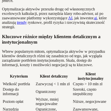
fintech.
Optymalizacja aktywów przeszła drogę od własnoręcznych
excelowych kalkulacji, przez narzędzia klasy robo-advisor, aż po
zaawansowane platformy wykorzystujące
AI
, jak inwestor.
ai
, które
analizują
trendy
rynkowe, profil ryzyka i rzeczywistą skuteczność
strategii.
Kluczowe różnice między klientem detalicznym a
instytucjonalnym
Wbrew popularnym mitom, optymalizacja aktywów w przypadku
klientów detalicznych różni się zasadniczo od tego, jak wygląda
zarządzanie portfelem instytucjonalnym. Skala, dostęp do
informacji, koszty i możliwości negocjacji są tu kluczowe.
Klient
Kryterium
Klient detaliczny
instytucjonalny
Wielkość portfela
Zazwyczaj < 1 mln zł
Często > 10 mln zł
Dostęp do
Szeroki, często
Ograniczony
informacji
niepubliczny
Wyższe, mniej
Poziom opłat
Niższe, negocjowane
negocjowalne
Narzędzia
Ograniczone,
Zaawansowane,