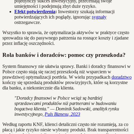
pojedynczy sukces inwestycyjny, przeceniają swoje
umiejętności i podejmują zbyt duże ryzyko.
Efekt potwierdzenia
:
Inwestorzy szukają informacji
potwierdzających ich poglądy, ignorując
sygnały
ostrzegawcze.
Wszystko to sprawia, że optymalizacja aktywów w praktyce często
sprowadza się do pasywnego patrzenia na rosnące koszty i zjadane
przez inflację oszczędności.
Rola banków i doradców: pomoc czy przeszkoda?
System finansowy nie ułatwia sprawy. Banki i doradcy finansowi w
Polsce często stają się raczej przeszkodą niż wsparciem w
prawdziwej optymalizacji portfela. W wielu przypadkach
doradztwo
kończy się sprzedażą produktów prowizyjnych, które są korzystne
dla banku, a niekoniecznie dla klienta.
"Doradcy finansowi w Polsce wciąż są bardziej
sprzedawcami produktów niż partnerami w budowaniu
bogactwa klienta." — Dominik Sadowski, analityk rynku
inwestycyjnego,
Puls Biznesu, 2023
Według raportu KNF, klienci detaliczni często nie rozumieją, za co
płacą i jakie ryzyko niesie wybrany produkt. Brak transparentności