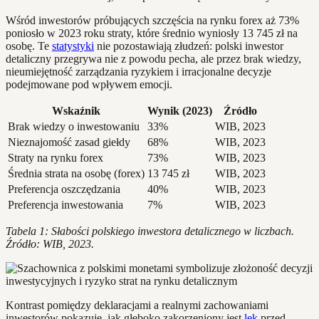
Wśród inwestorów próbujących szczęścia na rynku forex aż 73%
poniosło w 2023 roku straty, które średnio wyniosły 13 745 zł na
osobę. Te
statystyki
nie pozostawiają złudzeń: polski inwestor
detaliczny przegrywa nie z powodu pecha, ale przez brak wiedzy,
nieumiejętność zarządzania ryzykiem i irracjonalne decyzje
podejmowane pod wpływem emocji.
Wskaźnik
Wynik (2023)
Źródło
Brak wiedzy o inwestowaniu
33%
WIB, 2023
Nieznajomość zasad giełdy
68%
WIB, 2023
Straty na rynku forex
73%
WIB, 2023
Średnia strata na osobę (forex)
13 745 zł
WIB, 2023
Preferencja oszczędzania
40%
WIB, 2023
Preferencja inwestowania
7%
WIB, 2023
Tabela 1: Słabości polskiego inwestora detalicznego w liczbach.
Źródło: WIB, 2023.
Kontrast pomiędzy deklaracjami a realnymi zachowaniami
inwestorów pokazuje, jak głęboko zakorzeniony jest
lęk
przed