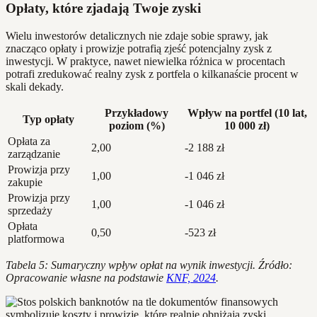
Opłaty, które zjadają Twoje zyski
Wielu inwestorów detalicznych nie zdaje sobie sprawy, jak
znacząco opłaty i prowizje potrafią zjeść potencjalny zysk z
inwestycji. W praktyce, nawet niewielka różnica w procentach
potrafi zredukować realny zysk z portfela o kilkanaście procent w
skali dekady.
Przykładowy
Wpływ na portfel (10 lat,
Typ opłaty
poziom (%)
10 000 zł)
Opłata za
2,00
-2 188 zł
zarządzanie
Prowizja przy
1,00
-1 046 zł
zakupie
Prowizja przy
1,00
-1 046 zł
sprzedaży
Opłata
0,50
-523 zł
platformowa
Tabela 5: Sumaryczny wpływ opłat na wynik inwestycji. Źródło:
Opracowanie własne na podstawie
KNF, 2024
.