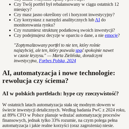
Czy Twój portfel był rebalansowany w ciągu ostatnich 12
miesięcy?
Czy masz jasno określony cel i horyzont inwestycyjny?
Czy korzystasz z narzędzi analitycznych lub
AI
do
monitorowania rynku?
Czy rozumiesz strukturę podatkową swoich inwestycji?
Czy podejmujesz decyzje w oparciu o dane, a nie
emocje
?
"Zoptymalizowany portfel to nie ten, który rośnie
najszybciej, ale ten, który pozwala
spa
ć spokojnie nawet
w czasie kryzysu." — Marta Zielińska, doradczyni
inwestycyjna,
Forbes Polska, 2024
AI, automatyzacja i nowe technologie:
rewolucja czy ściema?
AI w polskich portfelach: hype czy rzeczywistość?
W ostatnich latach automatyzacja stała się modnym słowem w
świecie inwestycji detalicznych. Według badania PwC z 2024 roku,
aż 89% CFO w Polsce planuje wdrażać automatyzację procesów
finansowych, jednak tylko 33% rozumie, na czym polega pełna
automatyzacja i jakie realne korzyści (oraz zagrożenia) niesie.