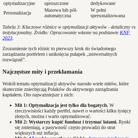
optymalizacyjne
uproszczone
dedykowane
Masowa lub pół-
W pełni
Personalizacja
automatyczna
spersonalizowana
Tabela 3: Kluczowe różnice w optymalizacji aktywów - detaliczny vs
instytucjonalny. Źródło: Opracowanie własne na podstawie
KNF,
2023
.
Zrozumienie tych różnic to pierwszy krok do świadomego
zarządzania portfelem i uniknięcia pułapek „uniwersalnych
rozwiązań”.
Najczęstsze mity i przekłamania
Wokół tematu optymalizacji aktywów narosło wiele mitów, które
skutecznie zniechęcają Polaków do aktywnego zarządzania
kapitałem. Oto najważniejsze z nich:
Mit 1: Optymalizacja jest tylko dla bogatych.
W
rzeczywistości każdy portfel, nawet o wartości kilku tysięcy
złotych, można i warto optymalizować.
Mit 2: Wystarczy kupić fundusz i trzymać latami.
Rynki
się zmieniają, a pasywność często prowadzi do strat
większych niż inflacja.