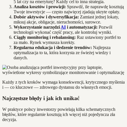
5 lat czy na emeryturę? Każdy cel to inna strategia.
Analiza kosztów i prowizji:
Sprawdź, ile naprawdę kosztują
Twoje inwestycje — często najwięcej zjadają ukryte opłaty.
Dobór aktywów i dywersyfikacja:
Zamiast jednej lokaty,
miksuj akcje, obligacje, nieruchomości, surowce.
Wykorzystanie narzędzi
AI
i automatyzacji:
Pozwól
technologii wykonać część pracy, ale kontroluj wyniki.
Ciągły monitoring i rebalansing:
Raz ustawiony portfel to
za mało. Rynek wymusza korekty.
Regularna edukacja i śledzenie trendów:
Najlepsza
optymalizacja to ta, która korzysta ze świeżej wiedzy i
danych.
Każdy z tych kroków wymaga konsekwencji, krytycznego myślenia
i — co kluczowe — zdrowego dystansu do własnych emocji.
Najczęstsze błędy i jak ich unikać
W praktyce polscy inwestorzy powielają kilka schematycznych
błędów, które regularnie kosztują ich więcej niż pojedyncza zła
decyzja.