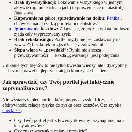
Brak dywersyfikacji:
Lokowanie wszystkiego w jednym
aktywie (np. polskich akcjach) to proszenie się o katastrofę
finansową.
Kupowanie na górce, sprzedawanie na dołku:
Panika
i
chciwość nadal rządzą portfelami detalistów.
Ignorowanie
kosztów:
Zdarza się, że roczna opłata funduszu
zjada cały wypracowany zysk.
Brak rebalansingu:
Portfel nigdy nie jest „ustawiony na
zawsze”; bez korekt rozjeżdża się z założeniami.
Ślepa wiara w „pewniaki”:
Rynki nie znoszą
przewidywalności — każda „gwarancja” jest podejrzana.
Unikanie tych błędów to nie tylko kwestia wiedzy, ale i dyscypliny
— bez niej nawet najlepsza strategia kończy się fiaskiem.
Jak sprawdzić, czy Twój portfel jest faktycznie
zoptymalizowany?
Nie wystarczy mieć portfel, który przynosi zyski. Liczy się
efektywność, relacja ryzyka do zysku oraz kosztów. Oto szybka
checklista
:
Czy Twój portfel jest zdywersyfikowany przynajmniej na 3
klasy aktywów?
Czy znasz wszystkie opłaty i prowizje?