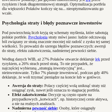
ryzykiem i brak długoterminowej strategii. Optymalizacja portfela
dla większości Polaków kończy się na... nieoptymalizowaniu go
wcale.
Psychologia straty i błędy poznawcze inwestorów
Pod powierzchnią liczb kryją się schematy myślenia, które sabotują
polskie portfele.
Psychologia
straty mówi jasno: ludzie odczuwają
ból związany ze stratą znacznie mocniej niż radość z zysku tej samej
wielkości. To prowadzi do szeregu błędów poznawczych: awersji
do straty, efektu zakotwiczenia, nadmiernej pewności siebie.
Według danych WIB, aż 27% Polaków otwarcie deklaruje
lęk
przed
ryzykiem, a 26% strach przed stratą. To nie przypadek, że
najczęściej wybieraną „strategią inwestycyjną” jest...
nieinwestowanie. Tylko 7% planuje inwestować, podczas gdy 40%
deklaruje, że woli trzymać pieniądze na koncie lub w gotówce.
Awersja do straty:
Polacy częściej wolą uniknąć straty niż
osiągnąć zysk, nawet jeśli oznacza to stagnację portfela.
Efekt zakotwiczenia:
Decyzje są często oparte na
przypadkowych „kotwicach”, np. historycznej cenie aktywa,
a nie na realnych analizach.
Nadmierna
pewność siebie
:
Osoby, które osiągnęły