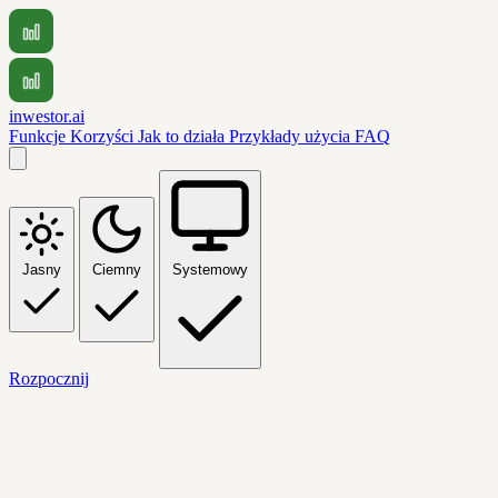
inwestor.ai
Funkcje
Korzyści
Jak to działa
Przykłady użycia
FAQ
Jasny
Ciemny
Systemowy
Rozpocznij