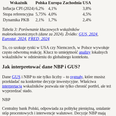
Wskaźnik
Polska
Europa Zachodnia
USA
Inflacja CPI (2024)
6,2%
4,1%
3,8%
Stopa referencyjna
5,75%
4,0%
4,5%
Dynamika PKB
2,1%
1,7%
2,4%
Tabela 3: Porównanie kluczowych wskaźników
makroekonomicznych (dane za 2024). Źródło:
GUS, 2024
,
Eurostat, 2024
,
FRED, 2024
To, co szokuje rynki w USA czy Niemczech, w Polsce wywołuje
często odwrotną reakcję. Klucz to umiejętność
analizy
lokalnych
wskaźników w odniesieniu do globalnego kontekstu.
Jak interpretować dane NBP i GUS?
Dane
GUS
i NBP to nie tylko liczby – to
sygnały
, które musisz
przekładać na konkretne decyzje inwestycyjne. Właściwa
interpretacja
wskaźników pozwala nie tylko chronić portfel, ale też
wyprzedzać stado.
NBP
Centralny bank Polski, odpowiada za politykę pieniężną, ustalanie
stóp procentowych i interwencje walutowe. Decyzje NBP mają