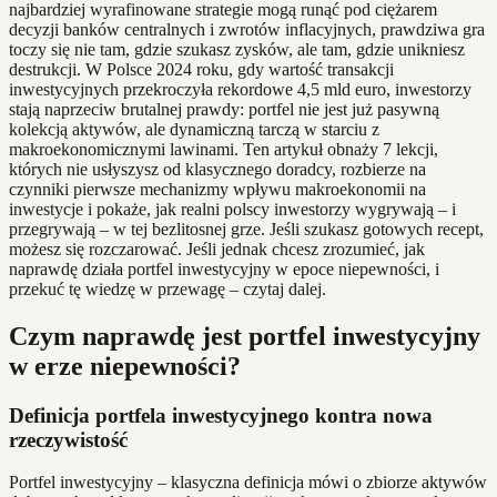
najbardziej wyrafinowane strategie mogą runąć pod ciężarem
decyzji banków centralnych i zwrotów inflacyjnych, prawdziwa gra
toczy się nie tam, gdzie szukasz zysków, ale tam, gdzie unikniesz
destrukcji. W Polsce 2024 roku, gdy wartość transakcji
inwestycyjnych przekroczyła rekordowe 4,5 mld euro, inwestorzy
stają naprzeciw brutalnej prawdy: portfel nie jest już pasywną
kolekcją aktywów, ale dynamiczną tarczą w starciu z
makroekonomicznymi lawinami. Ten artykuł obnaży 7 lekcji,
których nie usłyszysz od klasycznego doradcy, rozbierze na
czynniki pierwsze mechanizmy wpływu makroekonomii na
inwestycje i pokaże, jak realni polscy inwestorzy wygrywają – i
przegrywają – w tej bezlitosnej grze. Jeśli szukasz gotowych recept,
możesz się rozczarować. Jeśli jednak chcesz zrozumieć, jak
naprawdę działa portfel inwestycyjny w epoce niepewności, i
przekuć tę wiedzę w przewagę – czytaj dalej.
Czym naprawdę jest portfel inwestycyjny
w erze niepewności?
Definicja portfela inwestycyjnego kontra nowa
rzeczywistość
Portfel inwestycyjny – klasyczna definicja mówi o zbiorze aktywów