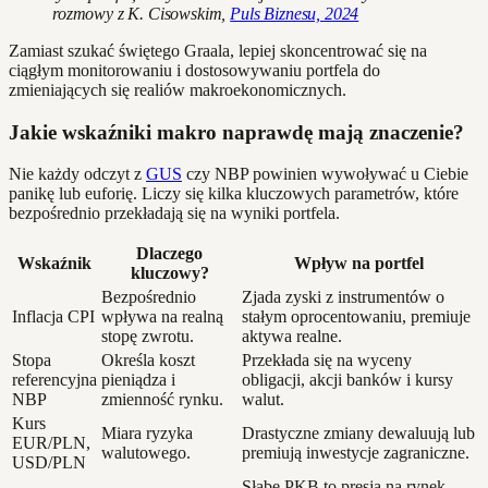
rozmowy z K. Cisowskim,
Puls Biznesu, 2024
Zamiast szukać świętego Graala, lepiej skoncentrować się na
ciągłym monitorowaniu i dostosowywaniu portfela do
zmieniających się realiów makroekonomicznych.
Jakie wskaźniki makro naprawdę mają znaczenie?
Nie każdy odczyt z
GUS
czy NBP powinien wywoływać u Ciebie
panikę lub euforię. Liczy się kilka kluczowych parametrów, które
bezpośrednio przekładają się na wyniki portfela.
Dlaczego
Wskaźnik
Wpływ na portfel
kluczowy?
Bezpośrednio
Zjada zyski z instrumentów o
Inflacja CPI
wpływa na realną
stałym oprocentowaniu, premiuje
stopę zwrotu.
aktywa realne.
Stopa
Określa koszt
Przekłada się na wyceny
referencyjna
pieniądza i
obligacji, akcji banków i kursy
NBP
zmienność rynku.
walut.
Kurs
Miara ryzyka
Drastyczne zmiany dewaluują lub
EUR/PLN,
walutowego.
premiują inwestycje zagraniczne.
USD/PLN
Słabe PKB to presja na rynek