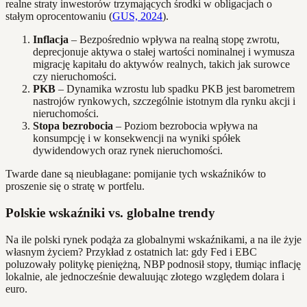
realne straty inwestorów trzymających środki w obligacjach o
stałym oprocentowaniu (
GUS, 2024
).
Inflacja
– Bezpośrednio wpływa na realną stopę zwrotu,
deprecjonuje aktywa o stałej wartości nominalnej i wymusza
migrację kapitału do aktywów realnych, takich jak surowce
czy nieruchomości.
PKB
– Dynamika wzrostu lub spadku PKB jest barometrem
nastrojów rynkowych, szczególnie istotnym dla rynku akcji i
nieruchomości.
Stopa bezrobocia
– Poziom bezrobocia wpływa na
konsumpcję i w konsekwencji na wyniki spółek
dywidendowych oraz rynek nieruchomości.
Twarde dane są nieubłagane: pomijanie tych wskaźników to
proszenie się o stratę w portfelu.
Polskie wskaźniki vs. globalne trendy
Na ile polski rynek podąża za globalnymi wskaźnikami, a na ile żyje
własnym życiem? Przykład z ostatnich lat: gdy Fed i EBC
poluzowały politykę pieniężną, NBP podnosił stopy, tłumiąc inflację
lokalnie, ale jednocześnie dewaluując złotego względem dolara i
euro.