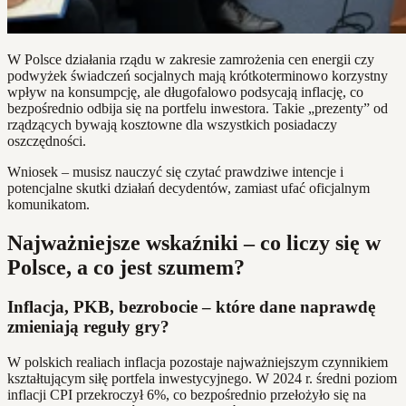
W Polsce działania rządu w zakresie zamrożenia cen energii czy
podwyżek świadczeń socjalnych mają krótkoterminowo korzystny
wpływ na konsumpcję, ale długofalowo podsycają inflację, co
bezpośrednio odbija się na portfelu inwestora. Takie „prezenty” od
rządzących bywają kosztowne dla wszystkich posiadaczy
oszczędności.
Wniosek – musisz nauczyć się czytać prawdziwe intencje i
potencjalne skutki działań decydentów, zamiast ufać oficjalnym
komunikatom.
Najważniejsze wskaźniki – co liczy się w
Polsce, a co jest szumem?
Inflacja, PKB, bezrobocie – które dane naprawdę
zmieniają reguły gry?
W polskich realiach inflacja pozostaje najważniejszym czynnikiem
kształtującym siłę portfela inwestycyjnego. W 2024 r. średni poziom
inflacji CPI przekroczył 6%, co bezpośrednio przełożyło się na