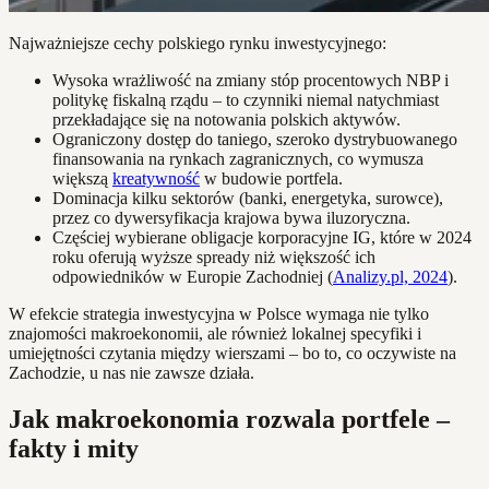
Najważniejsze cechy polskiego rynku inwestycyjnego:
Wysoka wrażliwość na zmiany stóp procentowych NBP i
politykę fiskalną rządu – to czynniki niemal natychmiast
przekładające się na notowania polskich aktywów.
Ograniczony dostęp do taniego, szeroko dystrybuowanego
finansowania na rynkach zagranicznych, co wymusza
większą
kreatywność
w budowie portfela.
Dominacja kilku sektorów (banki, energetyka, surowce),
przez co dywersyfikacja krajowa bywa iluzoryczna.
Częściej wybierane obligacje korporacyjne IG, które w 2024
roku oferują wyższe spready niż większość ich
odpowiedników w Europie Zachodniej (
Analizy.pl, 2024
).
W efekcie strategia inwestycyjna w Polsce wymaga nie tylko
znajomości makroekonomii, ale również lokalnej specyfiki i
umiejętności czytania między wierszami – bo to, co oczywiste na
Zachodzie, u nas nie zawsze działa.
Jak makroekonomia rozwala portfele –
fakty i mity