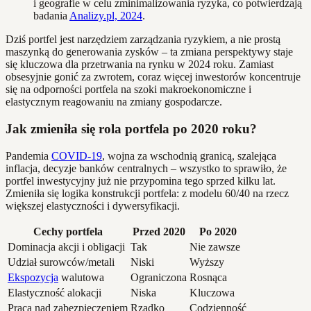
i geografie w celu zminimalizowania ryzyka, co potwierdzają
badania
Analizy.pl, 2024
.
Dziś portfel jest narzędziem zarządzania ryzykiem, a nie prostą
maszynką do generowania zysków – ta zmiana perspektywy staje
się kluczowa dla przetrwania na rynku w 2024 roku. Zamiast
obsesyjnie gonić za zwrotem, coraz więcej inwestorów koncentruje
się na odporności portfela na szoki makroekonomiczne i
elastycznym reagowaniu na zmiany gospodarcze.
Jak zmieniła się rola portfela po 2020 roku?
Pandemia
COVID-19
, wojna za wschodnią granicą, szalejąca
inflacja, decyzje banków centralnych – wszystko to sprawiło, że
portfel inwestycyjny już nie przypomina tego sprzed kilku lat.
Zmieniła się logika konstrukcji portfela: z modelu 60/40 na rzecz
większej elastyczności i dywersyfikacji.
Cechy portfela
Przed 2020
Po 2020
Dominacja akcji i obligacji
Tak
Nie zawsze
Udział surowców/metali
Niski
Wyższy
Ekspozycja
walutowa
Ograniczona
Rosnąca
Elastyczność alokacji
Niska
Kluczowa
Praca nad zabezpieczeniem
Rzadko
Codzienność