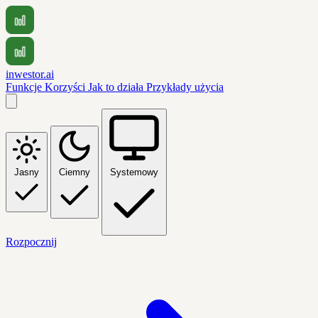
inwestor.ai
Funkcje
Korzyści
Jak to działa
Przykłady użycia
Jasny
Ciemny
Systemowy
Rozpocznij