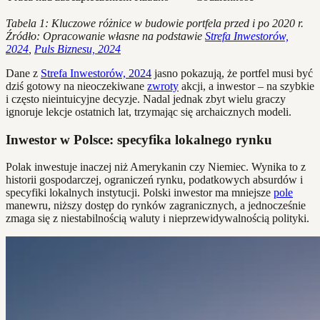
Tabela 1: Kluczowe różnice w budowie portfela przed i po 2020 r.
Źródło: Opracowanie własne na podstawie
Strefa Inwestorów,
2024
,
Puls Biznesu, 2024
Dane z
Strefa Inwestorów, 2024
jasno pokazują, że portfel musi być
dziś gotowy na nieoczekiwane
zwroty
akcji, a inwestor – na szybkie
i często nieintuicyjne decyzje. Nadal jednak zbyt wielu graczy
ignoruje lekcje ostatnich lat, trzymając się archaicznych modeli.
Inwestor w Polsce: specyfika lokalnego rynku
Polak inwestuje inaczej niż Amerykanin czy Niemiec. Wynika to z
historii gospodarczej, ograniczeń rynku, podatkowych absurdów i
specyfiki lokalnych instytucji. Polski inwestor ma mniejsze
pole
manewru, niższy dostęp do rynków zagranicznych, a jednocześnie
zmaga się z niestabilnością waluty i nieprzewidywalnością polityki.