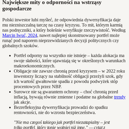
Największe mity o odporności na wstrząsy
gospodarcze
Polski inwestor lubi myśleć, że odpowiednia dywersyfikacja daje
mu niezniszczalną tarczę na czasy kryzysu. To mit, którym karmią
nas podręczniki, a który boleśnie weryfikuje rzeczywistość. Według
Marcin Iwuć, 2024
, nawet najlepiej skonstruowany portfel może
runąć pod naporem nieprzewidzianych decyzji politycznych czy
globalnych szoków.
Portfel odporny na wszystko nie istnieje – każda alokacja ma
swoje słabości, które ujawniają się w określonych warunkach
makroekonomicznych.
Obligacje nie zawsze chronią przed kryzysem – w 2022 roku
inwestorzy liczący na stabilność obligacji przeżyli szok, gdy
ich wartość gwałtownie spadła z powodu podwyżek stóp
procentowych przez NBP.
Surowce nie są gwarantem ochrony – choć chronią przed
inflacją, bywają równie zmienne i podatne na globalne
trendy
jak akcje.
Bezrefleksyjna dywersyfikacja prowadzi do spadku
rentowności, nie do wzrostu bezpieczeństwa.
"Nie ma czegoś takiego jak portfel niezatapialny – jest
tylko portfel, który tonie wolniej niż inne." — cytat z