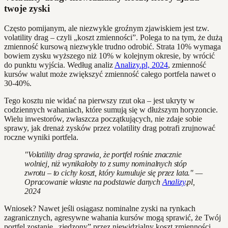
twoje zyski
Często pomijanym, ale niezwykle groźnym zjawiskiem jest tzw.
volatility drag – czyli „koszt zmienności”. Polega to na tym, że dużą
zmienność kursową niezwykle trudno odrobić. Strata 10% wymaga
bowiem zysku wyższego niż 10% w kolejnym okresie, by wrócić
do punktu wyjścia. Według analiz
Analizy.pl, 2024
, zmienność
kursów walut może zwiększyć zmienność całego portfela nawet o
30-40%.
Tego kosztu nie widać na pierwszy rzut oka – jest ukryty w
codziennych wahaniach, które sumują się w dłuższym horyzoncie.
Wielu inwestorów, zwłaszcza początkujących, nie zdaje sobie
sprawy, jak drenaż zysków przez volatility drag potrafi zrujnować
roczne wyniki portfela.
"Volatility drag sprawia, że portfel rośnie znacznie
wolniej, niż wynikałoby to z sumy nominalnych stóp
zwrotu – to cichy koszt, który kumuluje się przez lata." —
Opracowanie własne na podstawie danych
Analizy
.pl,
2024
Wniosek? Nawet jeśli osiągasz nominalne zyski na rynkach
zagranicznych, agresywne wahania kursów mogą sprawić, że Twój
portfel zostanie „zjedzony” przez niewidzialny koszt zmienności.