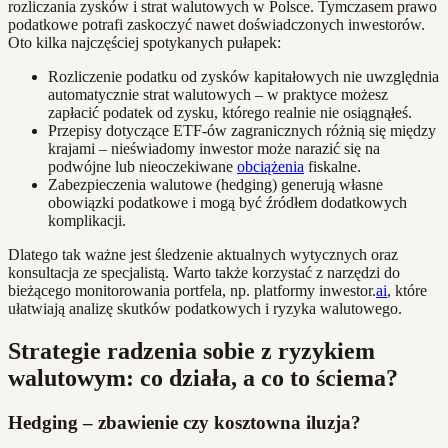
rozliczania zysków i strat walutowych w Polsce. Tymczasem prawo
podatkowe potrafi zaskoczyć nawet doświadczonych inwestorów.
Oto kilka najczęściej spotykanych pułapek:
Rozliczenie podatku od zysków kapitałowych nie uwzględnia
automatycznie strat walutowych – w praktyce możesz
zapłacić podatek od zysku, którego realnie nie osiągnąłeś.
Przepisy dotyczące ETF-ów zagranicznych różnią się między
krajami – nieświadomy inwestor może narazić się na
podwójne lub nieoczekiwane
obciążenia
fiskalne.
Zabezpieczenia walutowe (hedging) generują własne
obowiązki podatkowe i mogą być źródłem dodatkowych
komplikacji.
Dlatego tak ważne jest śledzenie aktualnych wytycznych oraz
konsultacja ze specjalistą. Warto także korzystać z narzędzi do
bieżącego monitorowania portfela, np. platformy inwestor.
ai
, które
ułatwiają analizę skutków podatkowych i ryzyka walutowego.
Strategie radzenia sobie z ryzykiem
walutowym: co działa, a co to ściema?
Hedging – zbawienie czy kosztowna iluzja?