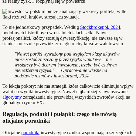
że realny zysk… rozpłynął się w powietrzu.
To nie jednostkowy przypadek. Według
Stockbroker.pl, 2024
,
podobnych historii było w ostatnich latach setki. Nawet
profesjonaliści, którzy stosują dywersyfikację, nie zawsze są w
stanie skutecznie przewidzieć nagłe ruchy kursów walutowych.
"Nawet portfel wyważony pod względem klasy aktywów
może zostać zniszczony przez ryzyko walutowe – nie
wystarczy być dobrym inwestorem, trzeba być czujnym
menedżerem ryzyka." — Opracowanie własne na
podstawie rozmów z inwestorami, 2024
To lekcja pokory: nie ma strategii, która całkowicie eliminuje wpływ
walut na wyniki inwestycyjne. Nawet najbardziej zaawansowane
algorytmy
zarządzania nie przewidzą wszystkich zwrotów akcji na
globalnym rynku FX.
Regulacje, podatki i pułapki: czego nie mówią
oficjalne poradniki
Oficjalne
poradniki
inwestycyjne rzadko wspominają o szczegółach