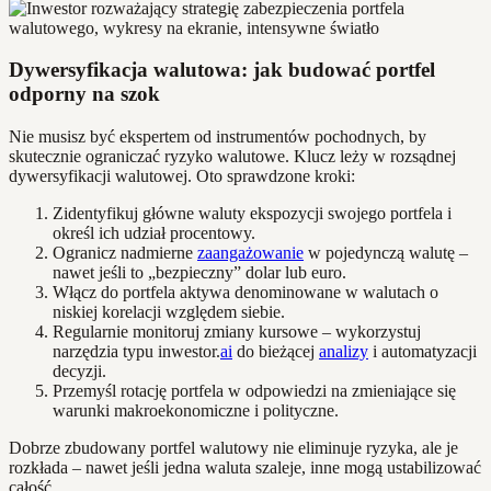
Dywersyfikacja walutowa: jak budować portfel
odporny na szok
Nie musisz być ekspertem od instrumentów pochodnych, by
skutecznie ograniczać ryzyko walutowe. Klucz leży w rozsądnej
dywersyfikacji walutowej. Oto sprawdzone kroki:
Zidentyfikuj główne waluty ekspozycji swojego portfela i
określ ich udział procentowy.
Ogranicz nadmierne
zaangażowanie
w pojedynczą walutę –
nawet jeśli to „bezpieczny” dolar lub euro.
Włącz do portfela aktywa denominowane w walutach o
niskiej korelacji względem siebie.
Regularnie monitoruj zmiany kursowe – wykorzystuj
narzędzia typu inwestor.
ai
do bieżącej
analizy
i automatyzacji
decyzji.
Przemyśl rotację portfela w odpowiedzi na zmieniające się
warunki makroekonomiczne i polityczne.
Dobrze zbudowany portfel walutowy nie eliminuje ryzyka, ale je
rozkłada – nawet jeśli jedna waluta szaleje, inne mogą ustabilizować
całość.