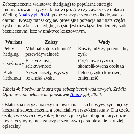
Zabezpieczenie walutowe (hedging) to popularna strategia
minimalizowania ryzyka kursowego. Ale czy zawsze się opłaca?
Według
Analizy.pl, 2024
, pełne zabezpieczenie rzadko bywa „za
darmo”. Koszty transakcyjne, prowizje i potencjalna utrata części
zysku sprawiają, że hedging często jest rozwiązaniem teoretycznie
bezpiecznym, lecz w praktyce kosztownym.
Wariant
Zalety
Wady
Pełny
Minimalizuje zmienność,
Koszty, niższy potencjalny
hedging
przewidywalność
zysk
Elastyczność,
Częściowe ryzyko,
Częściowy
selektywność
skomplikowana obsługa
Brak
Niższe koszty, wyższy
Pełne ryzyko kursowe,
hedgingu
potencjał zysku
zmienność
Tabela 4: Porównanie strategii zabezpieczeń walutowych. Źródło:
Opracowanie własne na podstawie
Analizy
.pl, 2024.
Ostateczna decyzja należy do inwestora – trzeba wyważyć między
kosztami zabezpieczenia a potencjalnym ryzykiem straty. Dla części
osób, zwłaszcza o wysokiej tolerancji ryzyka i długim horyzoncie
inwestycyjnym, brak zabezpieczeń bywa paradoksalnie bardziej
opłacalny.