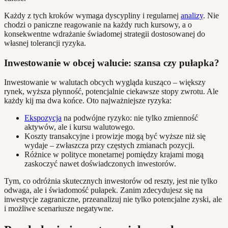
Każdy z tych kroków wymaga dyscypliny i regularnej
analizy
. Nie
chodzi o paniczne reagowanie na każdy ruch kursowy, a o
konsekwentne wdrażanie świadomej strategii dostosowanej do
własnej tolerancji ryzyka.
Inwestowanie w obcej walucie: szansa czy pułapka?
Inwestowanie w walutach obcych wygląda kusząco – większy
rynek, wyższa płynność, potencjalnie ciekawsze stopy zwrotu. Ale
każdy kij ma dwa końce. Oto najważniejsze ryzyka:
Ekspozycja
na podwójne ryzyko: nie tylko zmienność
aktywów, ale i kursu walutowego.
Koszty transakcyjne i prowizje mogą być wyższe niż się
wydaje – zwłaszcza przy częstych zmianach pozycji.
Różnice w polityce monetarnej pomiędzy krajami mogą
zaskoczyć nawet doświadczonych inwestorów.
Tym, co odróżnia skutecznych inwestorów od reszty, jest nie tylko
odwaga, ale i świadomość pułapek. Zanim zdecydujesz się na
inwestycje zagraniczne, przeanalizuj nie tylko potencjalne zyski, ale
i możliwe scenariusze negatywne.