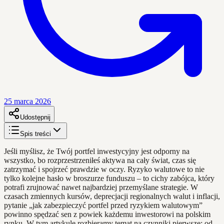
25 marca 2026
Udostępnij
Spis treści
Jeśli myślisz, że Twój portfel inwestycyjny jest odporny na
wszystko, bo rozprzestrzeniłeś aktywa na cały świat, czas się
zatrzymać i spojrzeć prawdzie w oczy. Ryzyko walutowe to nie
tylko kolejne hasło w broszurze funduszu – to cichy zabójca, który
potrafi zrujnować nawet najbardziej przemyślane strategie. W
czasach zmiennych kursów, deprecjacji regionalnych walut i inflacji,
pytanie „jak zabezpieczyć portfel przed ryzykiem walutowym”
powinno spędzać sen z powiek każdemu inwestorowi na polskim
rynku. W tym artykule rozbieramy temat na czynniki pierwsze: od