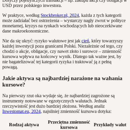
Dotyczy pojedynczych transakcji – np. zakupu akcji czy obligacji w
USD przez polskiego inwestora.
W praktyce, według
Stockbroker.pl, 2024
, każda z tych kategorii
może zadziałać bez ostrzeżenia – wystarczy nagły zwrot w polityce
monetarnej, kryzys na rynkach wschodzących lub nieoczekiwane
dane makroekonomiczne.
Nie da się ukryć: ryzyko walutowe jest jak
cień
, który towarzyszy
każdej inwestycji poza granicami Polski. Niezależnie od tego, czy
chodzi o akcje, obligacje, czy nawet złoto i surowce – zmienność
kursowa wpływa na końcowy wynik. Dlatego tak ważne jest, by
nie bagatelizować tej kategorii ryzyka i traktować ją z pełną
powagą.
Jakie aktywa są najbardziej narażone na wahania
kursowe?
Na pierwszy rzut oka wydaje się, że najbardziej zagrożone są
instrumenty notowane w egzotycznych walutach. Jednak
rzeczywistość jest dużo bardziej złożona. Według analiz
Inwestomat.eu, 2024
, najsilniej zmienność kursowa dotyka:
Przeciętna zmienność
Rodzaj aktywa
Przykłady walut
kursowa