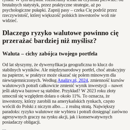
brutalnych statystyk, przez praktyczne strategie, aż po
psychologiczne pułapki. Zapnij pasy – czeka Cię podróż przez
rzeczywistość, której większość polskich inwestorów woli nie
widzieć.
Dlaczego ryzyko walutowe powinno cię
przerażać bardziej niż myślisz?
Waluta – cichy zabójca twojego portfela
Od lat słyszymy, że dywersyfikacja geograficzna to klucz do
stabilnych wyników. Ale międzynarodowy portfel, choć atrakcyjny
na papierze, w praktyce może okazać się polem minowym dla
niewtajemniczonych. Według
Analizy.pl, 2024
, zmienność kursów
walutowych potrafi całkowicie zmienić wynik inwestycji – nawet
jeśli aktywa bazowe są stabilne. Przykład? W 2023 roku złoty
umocnił się względem dolara o około 11%. To oznacza, że
inwestorzy, którzy zarobili na amerykańskich rynkach, często
wrócili do Polski z niczym albo… z realną stratą. Największy
paradoks: ryzyko walutowe nie wybiera i potrafi dosięgnąć zarówno
agresywnych graczy na rynku akcji, jak i konserwatywnych
posiadaczy obligacji.