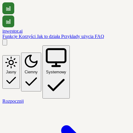
inwestor.ai
Funkcje
Korzyści
Jak to działa
Przykłady użycia
FAQ
Jasny
Ciemny
Systemowy
Rozpocznij