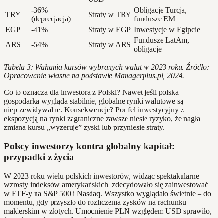
-36%
Obligacje Turcja,
TRY
Straty w TRY
(deprecjacja)
fundusze EM
EGP
-41%
Straty w EGP
Inwestycje w Egipcie
Fundusze LatAm,
ARS
-54%
Straty w ARS
obligacje
Tabela 3: Wahania kursów wybranych walut w 2023 roku. Źródło:
Opracowanie własne na podstawie Managerplus.pl, 2024.
Co to oznacza dla inwestora z Polski? Nawet jeśli polska
gospodarka wygląda stabilnie, globalne rynki walutowe są
nieprzewidywalne. Konsekwencje? Portfel inwestycyjny z
ekspozycją na rynki zagraniczne zawsze niesie ryzyko, że nagła
zmiana kursu „wyzeruje” zyski lub przyniesie straty.
Polscy inwestorzy kontra globalny kapitał:
przypadki z życia
W 2023 roku wielu polskich inwestorów, widząc spektakularne
wzrosty indeksów amerykańskich, zdecydowało się zainwestować
w ETF-y na S&P 500 i Nasdaq. Wszystko wyglądało świetnie – do
momentu, gdy przyszło do rozliczenia zysków na rachunku
maklerskim w złotych. Umocnienie PLN względem USD sprawiło,