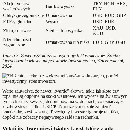
Akcje rynków
TRY, NGN, ARS,
Bardzo wysoka
wschodzących
PLN
Obligacje zagraniczne
Umiarkowana
USD, EUR, GBP
ETF-y globalne
Wysoka
USD, EUR
XAU, USD,
Złoto, surowce
Średnia lub wysoka
AUD
Nieruchomości
Umiarkowana lub niska
EUR, GBP, USD
zagraniczne
Tabela 2: Zmienność kursowa wybranych klas aktywów. Źródło:
Opracowanie własne na podstawie Inwestomat.eu, Stockbroker.pl,
2024.
Warto zauważyć, że nawet „twarde” aktywa, takie jak złoto czy
ropa, nie są odporne na skoki walutowe. Ich wycena na światowych
rynkach jest zazwyczaj denominowana w dolarach, co oznacza, że
każdy wstrząs na linii USD/PLN może skutecznie zamienić
potencjalny zysk w stratę. Przeciętny inwestor ignoruje ten fakt,
dopóki nie zobaczy negatywnego salda na rachunku.
Volatility drag: niewidzialny koszt, który zjada