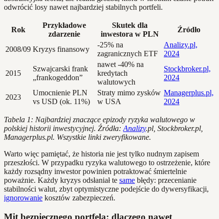
odwrócić losy nawet najbardziej stabilnych portfeli.
Przykładowe
Skutek dla
Rok
Źródło
zdarzenie
inwestora w PLN
-25% na
Analizy.pl,
2008/09
Kryzys finansowy
zagranicznych ETF
2024
nawet -40% na
Szwajcarski frank
Stockbroker.pl,
2015
kredytach
„frankogeddon”
2024
walutowych
Umocnienie PLN
Straty mimo zysków
Managerplus.pl,
2023
vs USD (ok. 11%)
w USA
2024
Tabela 1: Najbardziej znaczące epizody ryzyka walutowego w
polskiej historii inwestycyjnej. Źródła:
Analizy
.pl, Stockbroker.pl,
Managerplus.pl. Wszystkie linki zweryfikowane.
Warto więc pamiętać, że historia nie jest tylko nudnym zapisem
przeszłości. W przypadku ryzyka walutowego to ostrzeżenie, które
każdy rozsądny inwestor powinien potraktować śmiertelnie
poważnie. Każdy kryzys odsłaniał te
same
błędy: przecenianie
stabilności walut, zbyt optymistyczne podejście do dywersyfikacji,
ignorowanie
kosztów zabezpieczeń.
Mit bezpiecznego portfela: dlaczego nawet