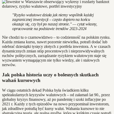
"Ryzyko walutowe działa jak niemy wspólnik każdej
zagranicznej inwestycji – często dopiero na końcu
okazuje się, czy był po naszej stronie." — cytat własny,
opracowanie na podstawie trendów 2023-2024
Nie chodzi tu o czarnowidztwo – to codzienność na polskim rynku.
Każda zmiana kursu, nawet pozornie niewielka, potrafi dodać lub
odebrać dziesiątki tysięcy złotych z portfela inwestora. A w czasach
dynamicznych zmian stóp procentowych i nieprzewidywalnych
ruchów politycznych, zarządzanie ryzykiem walutowym staje się
wyzwaniem wymagającym nie tylko wiedzy, ale i stalowych
nerwów.
Jak polska historia uczy o bolesnych skutkach
wahań kursowych
W ciągu ostatnich dekad Polska była świadkiem kilku
spektakularnych kryzysów walutowych – od załamań lat 90., przez
globalny kryzys finansowy, aż po pandemię i szoki inflacyjne po
2021 r. Każdy z tych epizodów na nowo przypominał inwestorom,
jak zdradliwe potrafią być kursy walut. Wahania kursowe to nie
abstrakcyjna teoria, ale realna groźba, która w krótkim czasie potrafi