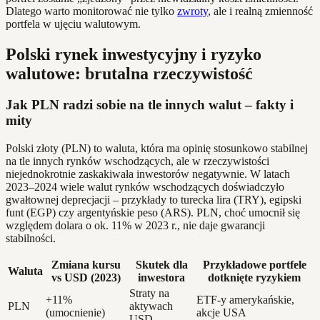
Dlatego warto monitorować nie tylko
zwroty
, ale i realną zmienność
portfela w ujęciu walutowym.
Polski rynek inwestycyjny i ryzyko
walutowe: brutalna rzeczywistość
Jak PLN radzi sobie na tle innych walut – fakty i
mity
Polski złoty (PLN) to waluta, która ma opinię stosunkowo stabilnej
na tle innych rynków wschodzących, ale w rzeczywistości
niejednokrotnie zaskakiwała inwestorów negatywnie. W latach
2023–2024 wiele walut rynków wschodzących doświadczyło
gwałtownej deprecjacji – przykłady to turecka lira (TRY), egipski
funt (EGP) czy argentyńskie peso (ARS). PLN, choć umocnił się
względem dolara o ok. 11% w 2023 r., nie daje gwarancji
stabilności.
Zmiana kursu
Skutek dla
Przykładowe portfele
Waluta
vs USD (2023)
inwestora
dotknięte ryzykiem
Straty na
+11%
ETF-y amerykańskie,
PLN
aktywach
(umocnienie)
akcje USA
USD