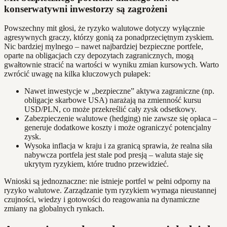
konserwatywni inwestorzy są zagrożeni
Powszechny mit głosi, że ryzyko walutowe dotyczy wyłącznie
agresywnych graczy, którzy gonią za ponadprzeciętnym zyskiem.
Nic bardziej mylnego – nawet najbardziej bezpieczne portfele,
oparte na obligacjach czy depozytach zagranicznych, mogą
gwałtownie stracić na wartości w wyniku zmian kursowych. Warto
zwrócić uwagę na kilka kluczowych pułapek:
Nawet inwestycje w „bezpieczne” aktywa zagraniczne (np.
obligacje skarbowe USA) narażają na zmienność kursu
USD/PLN, co może przekreślić cały zysk odsetkowy.
Zabezpieczenie walutowe (hedging) nie zawsze się opłaca –
generuje dodatkowe koszty i może ograniczyć potencjalny
zysk.
Wysoka inflacja w kraju i za granicą sprawia, że realna siła
nabywcza portfela jest stale pod presją – waluta staje się
ukrytym ryzykiem, które trudno przewidzieć.
Wnioski są jednoznaczne: nie istnieje portfel w pełni odporny na
ryzyko walutowe. Zarządzanie tym ryzykiem wymaga nieustannej
czujności, wiedzy i gotowości do reagowania na dynamiczne
zmiany na globalnych rynkach.