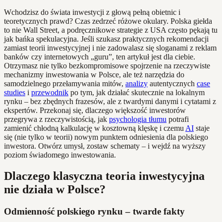
Wchodzisz do świata inwestycji z głową pełną obietnic i
teoretycznych prawd? Czas zedrzeć różowe okulary. Polska giełda
to nie Wall Street, a podręcznikowe strategie z USA często pękają tu
jak bańka spekulacyjna. Jeśli szukasz praktycznych rekomendacji
zamiast teorii inwestycyjnej i nie zadowalasz się sloganami z reklam
banków czy internetowych „guru”, ten artykuł jest dla ciebie.
Otrzymasz nie tylko bezkompromisowe spojrzenie na rzeczywiste
mechanizmy inwestowania w Polsce, ale też narzędzia do
samodzielnego przełamywania mitów,
analizy
autentycznych
case
studies
i
przewodnik
po tym, jak działać skutecznie na lokalnym
rynku – bez zbędnych frazesów, ale z twardymi danymi i cytatami z
ekspertów. Przekonaj się, dlaczego większość inwestorów
przegrywa z rzeczywistością, jak
psychologia tłumu
potrafi
zamienić chłodną kalkulację w kosztowną klęskę i czemu
AI
staje
się (nie tylko w teorii) nowym punktem odniesienia dla polskiego
inwestora. Otwórz umysł, zostaw schematy – i wejdź na wyższy
poziom świadomego inwestowania.
Dlaczego klasyczna teoria inwestycyjna
nie działa w Polsce?
Odmienność polskiego rynku – twarde fakty