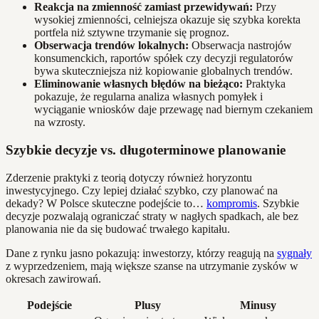
Reakcja na zmienność zamiast przewidywań:
Przy
wysokiej zmienności, celniejsza okazuje się szybka korekta
portfela niż sztywne trzymanie się prognoz.
Obserwacja trendów lokalnych:
Obserwacja nastrojów
konsumenckich, raportów spółek czy decyzji regulatorów
bywa skuteczniejsza niż kopiowanie globalnych trendów.
Eliminowanie własnych błędów na bieżąco:
Praktyka
pokazuje, że regularna analiza własnych pomyłek i
wyciąganie wniosków daje przewagę nad biernym czekaniem
na wzrosty.
Szybkie decyzje vs. długoterminowe planowanie
Zderzenie praktyki z teorią dotyczy również horyzontu
inwestycyjnego. Czy lepiej działać szybko, czy planować na
dekady? W Polsce skuteczne podejście to…
kompromis
. Szybkie
decyzje pozwalają ograniczać straty w nagłych spadkach, ale bez
planowania nie da się budować trwałego kapitału.
Dane z rynku jasno pokazują: inwestorzy, którzy reagują na
sygnały
z wyprzedzeniem, mają większe szanse na utrzymanie zysków w
okresach zawirowań.
Podejście
Plusy
Minusy