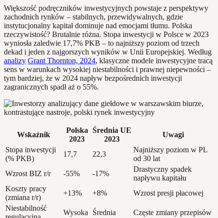
Większość podręczników inwestycyjnych powstaje z perspektywy
zachodnich rynków – stabilnych, przewidywalnych, gdzie
instytucjonalny kapitał dominuje nad emocjami tłumu. Polska
rzeczywistość? Brutalnie różna. Stopa inwestycji w Polsce w 2023
wyniosła zaledwie 17,7% PKB – to najniższy poziom od trzech
dekad i jeden z najgorszych wyników w Unii Europejskiej. Według
analizy
Grant Thornton, 2024
, klasyczne modele inwestycyjne tracą
sens w warunkach wysokiej niestabilności i prawnej niepewności –
tym bardziej, że w 2024 napływ bezpośrednich inwestycji
zagranicznych spadł aż o 55%.
Polska
Średnia UE
Wskaźnik
Uwagi
2023
2023
Stopa inwestycji
Najniższy poziom w PL
17,7
22,3
(% PKB)
od 30 lat
Drastyczny spadek
Wzrost BIZ r/r
-55%
-17%
napływu kapitału
Koszty pracy
+13%
+8%
Wzrost presji płacowej
(zmiana r/r)
Niestabilność
Wysoka
Średnia
Częste zmiany przepisów
regulacyjna