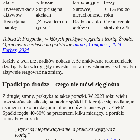
akcje
w hossie
korporacyjne
bessy
Dywersyfikacja
Skupić się na
Surowce,
+11% rok do
aktywów
akcjach
nieruchomości
roku
Reakcja na
„Z trwaniem na
Realokacja do
Ograniczenie
panikę
rynku”
gotówki
straty do 2%
Tabela 2: Przypadki, w których praktyka wygrała z teorią. Źródło:
Opracowanie własne na podstawie
analizy
Comparic, 2024
,
Forbes, 2024
Każdy z tych przypadków pokazuje, że praktyczne rekomendacje
działają tylko wtedy, gdy inwestor potrafi kwestionować schematy i
aktywnie reagować na zmiany.
Upadki po drodze – czego nie mówi się głośno
Z drugiej strony, praktyka to także porażki. W 2023 roku wielu
inwestorów skusiło się na modne spółki IT, kierując się medialnym
szumem i rekomendacjami influencerów finansowych. Efekt?
Spadki rzędu 40-60% na przestrzeni kilku miesięcy, a portfele
topniały w oczach.
„Rynki są nieprzewidywalne, a praktyka wygrywa z
teorią.”