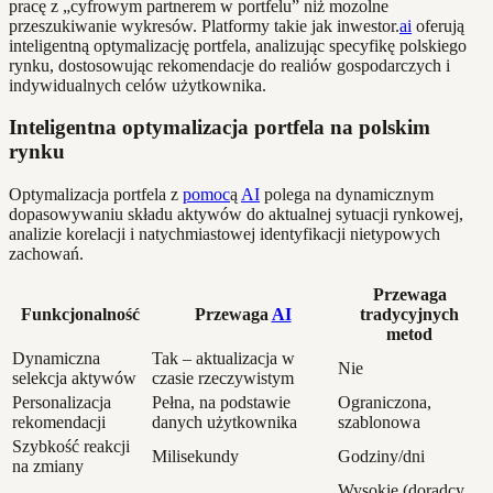
pracę z „cyfrowym partnerem w portfelu” niż mozolne
przeszukiwanie wykresów. Platformy takie jak inwestor.
ai
oferują
inteligentną optymalizację portfela, analizując specyfikę polskiego
rynku, dostosowując rekomendacje do realiów gospodarczych i
indywidualnych celów użytkownika.
Inteligentna optymalizacja portfela na polskim
rynku
Optymalizacja portfela z
pomoc
ą
AI
polega na dynamicznym
dopasowywaniu składu aktywów do aktualnej sytuacji rynkowej,
analizie korelacji i natychmiastowej identyfikacji nietypowych
zachowań.
Przewaga
Funkcjonalność
Przewaga
AI
tradycyjnych
metod
Dynamiczna
Tak – aktualizacja w
Nie
selekcja aktywów
czasie rzeczywistym
Personalizacja
Pełna, na podstawie
Ograniczona,
rekomendacji
danych użytkownika
szablonowa
Szybkość reakcji
Milisekundy
Godziny/dni
na zmiany
Wysokie (doradcy,