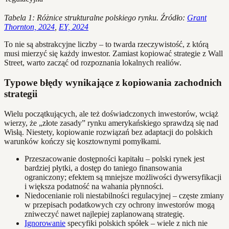
Tabela 1: Różnice strukturalne polskiego rynku. Źródło:
Grant
Thornton, 2024
,
EY, 2024
To nie są abstrakcyjne liczby – to twarda rzeczywistość, z którą
musi mierzyć się każdy inwestor. Zamiast kopiować strategie z Wall
Street, warto zacząć od rozpoznania lokalnych realiów.
Typowe błędy wynikające z kopiowania zachodnich
strategii
Wielu początkujących, ale też doświadczonych inwestorów, wciąż
wierzy, że „złote zasady” rynku amerykańskiego sprawdzą się nad
Wisłą. Niestety, kopiowanie rozwiązań bez adaptacji do polskich
warunków kończy się kosztownymi pomyłkami.
Przeszacowanie dostępności kapitału – polski rynek jest
bardziej płytki, a dostęp do taniego finansowania
ograniczony; efektem są mniejsze możliwości dywersyfikacji
i większa podatność na wahania płynności.
Niedocenianie roli niestabilności regulacyjnej – częste zmiany
w przepisach podatkowych czy ochrony inwestorów mogą
zniweczyć nawet najlepiej zaplanowaną strategię.
Ignorowanie
specyfiki polskich spółek – wiele z nich nie