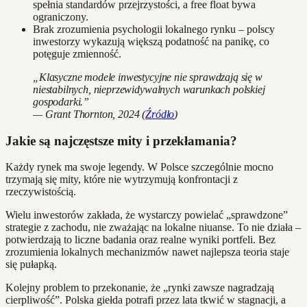
spełnia standardów przejrzystości, a free float bywa
ograniczony.
Brak zrozumienia psychologii lokalnego rynku – polscy
inwestorzy wykazują większą podatność na panikę, co
potęguje zmienność.
„Klasyczne modele inwestycyjne nie sprawdzają się w
niestabilnych, nieprzewidywalnych warunkach polskiej
gospodarki.”
— Grant Thornton, 2024 (
Źródło
)
Jakie są najczęstsze mity i przekłamania?
Każdy rynek ma swoje legendy. W Polsce szczególnie mocno
trzymają się mity, które nie wytrzymują konfrontacji z
rzeczywistością.
Wielu inwestorów zakłada, że wystarczy powielać „sprawdzone”
strategie z zachodu, nie zważając na lokalne niuanse. To nie działa –
potwierdzają to liczne badania oraz realne wyniki portfeli. Bez
zrozumienia lokalnych mechanizmów nawet najlepsza teoria staje
się pułapką.
Kolejny problem to przekonanie, że „rynki zawsze nagradzają
cierpliwość”. Polska giełda potrafi przez lata tkwić w stagnacji, a