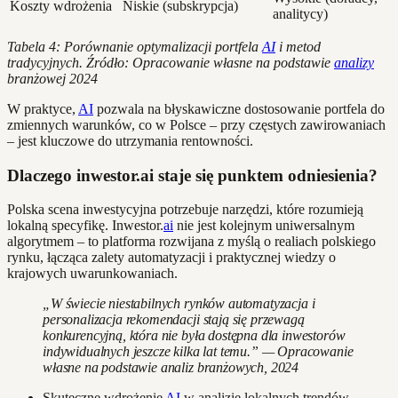
Koszty wdrożenia
Niskie (subskrypcja)
analitycy)
Tabela 4: Porównanie optymalizacji portfela
AI
i metod
tradycyjnych. Źródło: Opracowanie własne na podstawie
analizy
branżowej 2024
W praktyce,
AI
pozwala na błyskawiczne dostosowanie portfela do
zmiennych warunków, co w Polsce – przy częstych zawirowaniach
– jest kluczowe do utrzymania rentowności.
Dlaczego inwestor.ai staje się punktem odniesienia?
Polska scena inwestycyjna potrzebuje narzędzi, które rozumieją
lokalną specyfikę. Inwestor.
ai
nie jest kolejnym uniwersalnym
algorytmem – to platforma rozwijana z myślą o realiach polskiego
rynku, łącząca zalety automatyzacji i praktycznej wiedzy o
krajowych uwarunkowaniach.
„W świecie niestabilnych rynków automatyzacja i
personalizacja rekomendacji stają się przewagą
konkurencyjną, która nie była dostępna dla inwestorów
indywidualnych jeszcze kilka lat temu.” — Opracowanie
własne na podstawie analiz branżowych, 2024
Skuteczne wdrożenie
AI
w analizie lokalnych trendów