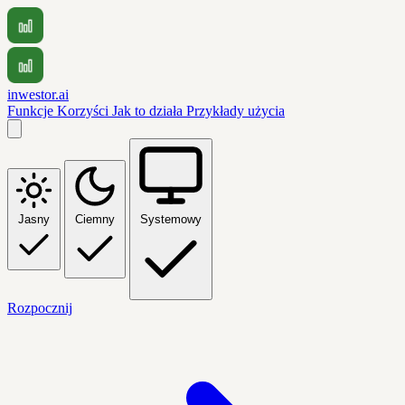
inwestor.ai
Funkcje
Korzyści
Jak to działa
Przykłady użycia
Jasny
Ciemny
Systemowy
Rozpocznij