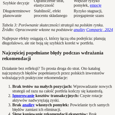
Ograniczenie strat,
Większe ryzyko
Szybkie decyzje
elastyczność
pomyłek,
emocje
Długoterminowe
Stabilność, efekt
Ryzyko stagnacji,
planowanie
procentu składanego
przegapienie szans
Tabela 3: Porównanie skuteczności strategii na polskim rynku.
Źródło: Opracowanie własne na podstawie
analizy
Comparic, 2024
Najlepsze efekty osiągają ci, którzy łączą oba podejścia: planują
długofalowo, ale nie boją się szybkich korekt w portfelu.
Najczęściej popełniane błędy podczas wdrażania
rekomendacji
Działanie bez refleksji? To prosta droga do strat. Oto katalog
najczęstszych błędów popełnianych przez polskich inwestorów
wdrażających praktyczne rekomendacje:
Brak testów na małych pozycjach:
Wprowadzanie nowych
strategii od razu na całość portfela kończy się katastrofą.
Ignorowanie
kosztów transakcyjnych:
Częste rotacje
aktywów nadwyrężają zyski.
Brak
analizy
własnych pomyłek:
Powielanie tych samych
błędów zamiast ich eliminacji.
Ślepe kopiowanie rekomendacji ekspertów:
Brak