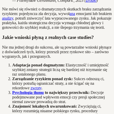
— Przemysław Gershmann, Comparic, 2023 (
Źródło
)
Nie mówi się również o dramatycznych skutkach braku zarządzania
ryzykiem: pojedyncza zła decyzja, wywoł
ana
emocjami lub brakiem
analizy
, potrafi zniweczyć lata wypracowanego zysku. Jak pokazuje
praktyka, każda strategiczna decyzja wymaga chłodnej głowy i
gotowości do szybkiej reakcji, a nie ślepego trzymania się teorii.
Jakie wnioski płyną z realnych case studies?
Nie ma jednej drogi do sukcesu, ale są powtarzalne wnioski płynące
z doświadczeń tych, którzy przeszli przez rynkowe sito – zarówno
wygranych, jak i przegranych.
Adaptacja ponad dogmatyzm:
Elastyczność i umiejętność
szybkiej zmiany strategii liczą się bardziej niż trzymanie się
raz ustalonego planu.
Zarządzanie ryzykiem ponad zysk:
Sukces odnoszą ci,
którzy potrafią ograniczać straty, a nie ścigać się na
rekordowe
zwroty
.
Psychologia tłumu
to największy przeciwnik:
Decyzje
podejmowane pod wpływem emocji czy presji społecznej
niemal zawsze prowadzą do strat.
Znajomość lokalnych uwarunkowań:
Zwyciężają ci,
którzy rozumieją niuanse polskiego rynku, procedury