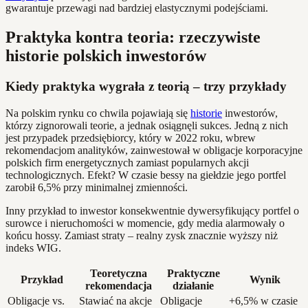
gwarantuje przewagi nad bardziej elastycznymi podejściami.
Praktyka kontra teoria: rzeczywiste
historie polskich inwestorów
Kiedy praktyka wygrała z teorią – trzy przykłady
Na polskim rynku co chwila pojawiają się
historie
inwestorów,
którzy zignorowali teorie, a jednak osiągnęli sukces. Jedną z nich
jest przypadek przedsiębiorcy, który w 2022 roku, wbrew
rekomendacjom analityków, zainwestował w obligacje korporacyjne
polskich firm energetycznych zamiast popularnych akcji
technologicznych. Efekt? W czasie bessy na giełdzie jego portfel
zarobił 6,5% przy minimalnej zmienności.
Inny przykład to inwestor konsekwentnie dywersyfikujący portfel o
surowce i nieruchomości w momencie, gdy media alarmowały o
końcu hossy. Zamiast straty – realny zysk znacznie wyższy niż
indeks WIG.
Teoretyczna
Praktyczne
Przykład
Wynik
rekomendacja
działanie
Obligacje vs.
Stawiać na akcje
Obligacje
+6,5% w czasie