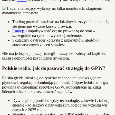
Trading pozwala zarabiać na lokalnych szczytach i dołkach,
ale generuje wyższe koszty prowizji.
Emocje
i impulsywność często prowadzą do strat –
szczególnie na rynku o wysokiej zmienności.
Skuteczny daytrader korzysta z algorytmów, alertów i
automatycznych zleceń stop-loss.
Nie ma jednej najlepszej strategii – wszystko zależy od kapitału,
czasu i odporności psychicznej inwestora.
Polskie realia: jak dopasować strategię do GPW?
Polska giełda różni się od rynków zachodnich pod względem
płynności, regulacji i dominujących branż. Odpowiednia strategia
powinna uwzględniać specyfikę GPW, koncentrację na kilku
liderach sektora oraz sezonowość wyników.
Dywersyfikuj portfel między technologię, zdrowie i zieloną
energię – to sektory o największym potencjale wzrostu wg
danych z 2025 roku.
Monitoruj płynność spółek – na GPW wiele akcji ma niskie