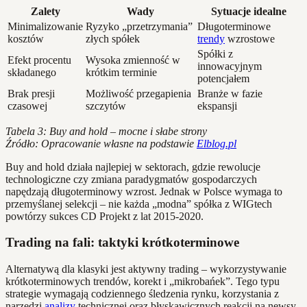
Zalety
Wady
Sytuacje idealne
Minimalizowanie
Ryzyko „przetrzymania”
Długoterminowe
kosztów
złych spółek
trendy
wzrostowe
Spółki z
Efekt procentu
Wysoka zmienność w
innowacyjnym
składanego
krótkim terminie
potencjałem
Brak presji
Możliwość przegapienia
Branże w fazie
czasowej
szczytów
ekspansji
Tabela 3: Buy and hold – mocne i słabe strony
Źródło: Opracowanie własne na podstawie
Elblog.pl
Buy and hold działa najlepiej w sektorach, gdzie rewolucje
technologiczne czy zmiana paradygmatów gospodarczych
napędzają długoterminowy wzrost. Jednak w Polsce wymaga to
przemyślanej selekcji – nie każda „modna” spółka z WIGtech
powtórzy sukces CD Projekt z lat 2015-2020.
Trading na fali: taktyki krótkoterminowe
Alternatywą dla klasyki jest aktywny trading – wykorzystywanie
krótkoterminowych trendów, korekt i „mikrobańek”. Tego typu
strategie wymagają codziennego śledzenia rynku, korzystania z
narzędzi
analizy
technicznej oraz błyskawicznych reakcji na newsy.