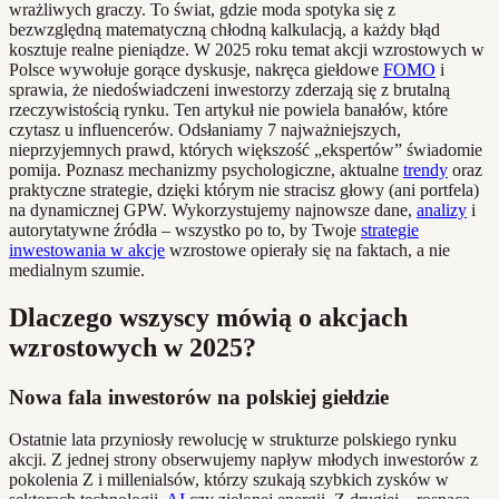
wrażliwych graczy. To świat, gdzie moda spotyka się z
bezwzględną matematyczną chłodną kalkulacją, a każdy błąd
kosztuje realne pieniądze. W 2025 roku temat akcji wzrostowych w
Polsce wywołuje gorące dyskusje, nakręca giełdowe
FOMO
i
sprawia, że niedoświadczeni inwestorzy zderzają się z brutalną
rzeczywistością rynku. Ten artykuł nie powiela banałów, które
czytasz u influencerów. Odsłaniamy 7 najważniejszych,
nieprzyjemnych prawd, których większość „ekspertów” świadomie
pomija. Poznasz mechanizmy psychologiczne, aktualne
trendy
oraz
praktyczne strategie, dzięki którym nie stracisz głowy (ani portfela)
na dynamicznej GPW. Wykorzystujemy najnowsze dane,
analizy
i
autorytatywne źródła – wszystko po to, by Twoje
strategie
inwestowania w akcje
wzrostowe opierały się na faktach, a nie
medialnym szumie.
Dlaczego wszyscy mówią o akcjach
wzrostowych w 2025?
Nowa fala inwestorów na polskiej giełdzie
Ostatnie lata przyniosły rewolucję w strukturze polskiego rynku
akcji. Z jednej strony obserwujemy napływ młodych inwestorów z
pokolenia Z i millenialsów, którzy szukają szybkich zysków w