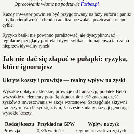
Opracowanie własne na podstawie
Forbes.pl
Każdy inwestor powinien być przygotowany na fazy euforii i paniki
– tylko cierpliwość i chłodna analiza pozwalają przetrwać kolejne
cykle.
Ryzyko bańki nie powinno paraliżować, ale dyscyplinować –
regularne przeglądy portfela i dywersyfikacja to najlepsza tarcza na
nieprzewidywalny rynek.
Jak nie dać się złapać w pułapki: ryzyka,
które ignorujesz
Ukryte koszty i prowizje — realny wpływ na zyski
Wysokie opłaty maklerskie, prowizje od transakcji, podatek Belki –
wszystkie te elementy potrafią skutecznie zjeść znaczną część
zysków z inwestowania w akcje wzrostowe. Szczególnie aktywni
traderzy muszą liczyć się z tym, że częste zmiany pozycji generują
wysokie koszty.
Rodzaj kosztu
Przykład na GPW
Wpływ na zysk
Prowizja
0,3% wartości
Ogranicza zysk z częstych