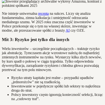
Nie istnieje uniwersalna
recepta
na sukces. Liczy się analiza
fundamentalna, zimna kalkulacja i umiejętność odrzucania
medialnego szumu. W 2025 roku znaczna część inwestorów w
Polsce przekonuje się o tym na własnej skórze, inwestując w
modne, ale przeszacowane spółki z branży
AI
czy OZE.
Mit 3: Ryzyko jest tylko dla innych
Wielu inwestorów – szczególnie początkujących – traktuje ryzyko
jak abstrakcję. Tymczasem akcje wzrostowe należą do najbardziej
zmiennych instrumentów na rynku. Wystarczy kilka złych newsów,
by kurs spadł o połowę w ciągu tygodnia. Tylko odpowiednia
dywersyfikacja, zarządzanie ryzykiem i chłodna głowa pozwalają
przetrwać na tym polu minowym.
Ryzyko utraty kapitału jest realne – przypadki upadków
„jednorożców” nie są rzadkością.
Inwestowanie w pojedyncze spółki lub sektory to najkrótsza
droga do strat.
Polscy inwestorzy często ignorują konieczność selekcji, licząc
na „cudowny traf”.