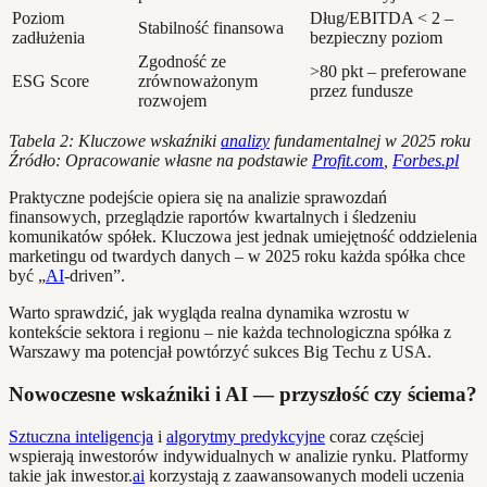
Poziom
Dług/EBITDA < 2 –
Stabilność finansowa
zadłużenia
bezpieczny poziom
Zgodność ze
>80 pkt – preferowane
ESG Score
zrównoważonym
przez fundusze
rozwojem
Tabela 2: Kluczowe wskaźniki
analizy
fundamentalnej w 2025 roku
Źródło: Opracowanie własne na podstawie
Profit.com
,
Forbes.pl
Praktyczne podejście opiera się na analizie sprawozdań
finansowych, przeglądzie raportów kwartalnych i śledzeniu
komunikatów spółek. Kluczowa jest jednak umiejętność oddzielenia
marketingu od twardych danych – w 2025 roku każda spółka chce
być „
AI
-driven”.
Warto sprawdzić, jak wygląda realna dynamika wzrostu w
kontekście sektora i regionu – nie każda technologiczna spółka z
Warszawy ma potencjał powtórzyć sukces Big Techu z USA.
Nowoczesne wskaźniki i AI — przyszłość czy ściema?
Sztuczna inteligencja
i
algorytmy predykcyjne
coraz częściej
wspierają inwestorów indywidualnych w analizie rynku. Platformy
takie jak inwestor.
ai
korzystają z zaawansowanych modeli uczenia