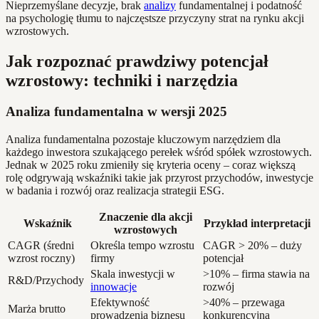
Nieprzemyślane decyzje, brak
analizy
fundamentalnej i podatność
na psychologię tłumu to najczęstsze przyczyny strat na rynku akcji
wzrostowych.
Jak rozpoznać prawdziwy potencjał
wzrostowy: techniki i narzędzia
Analiza fundamentalna w wersji 2025
Analiza fundamentalna pozostaje kluczowym narzędziem dla
każdego inwestora szukającego perełek wśród spółek wzrostowych.
Jednak w 2025 roku zmieniły się kryteria oceny – coraz większą
rolę odgrywają wskaźniki takie jak przyrost przychodów, inwestycje
w badania i rozwój oraz realizacja strategii ESG.
Znaczenie dla akcji
Wskaźnik
Przykład interpretacji
wzrostowych
CAGR (średni
Określa tempo wzrostu
CAGR > 20% – duży
wzrost roczny)
firmy
potencjał
Skala inwestycji w
>10% – firma stawia na
R&D/Przychody
innowacje
rozwój
Efektywność
>40% – przewaga
Marża brutto
prowadzenia biznesu
konkurencyjna