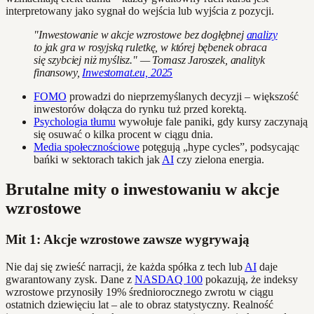
interpretowany jako sygnał do wejścia lub wyjścia z pozycji.
"Inwestowanie w akcje wzrostowe bez dogłębnej
analizy
to jak gra w rosyjską ruletkę, w której bębenek obraca
się szybciej niż myślisz." — Tomasz Jaroszek, analityk
finansowy,
Inwestomat.eu, 2025
FOMO
prowadzi do nieprzemyślanych decyzji – większość
inwestorów dołącza do rynku tuż przed korektą.
Psychologia tłumu
wywołuje fale paniki, gdy kursy zaczynają
się osuwać o kilka procent w ciągu dnia.
Media społecznościowe
potęgują „hype cycles”, podsycając
bańki w sektorach takich jak
AI
czy zielona energia.
Brutalne mity o inwestowaniu w akcje
wzrostowe
Mit 1: Akcje wzrostowe zawsze wygrywają
Nie daj się zwieść narracji, że każda spółka z tech lub
AI
daje
gwarantowany zysk. Dane z
NASDAQ 100
pokazują, że indeksy
wzrostowe przynosiły 19% średniorocznego zwrotu w ciągu
ostatnich dziewięciu lat – ale to obraz statystyczny. Realność