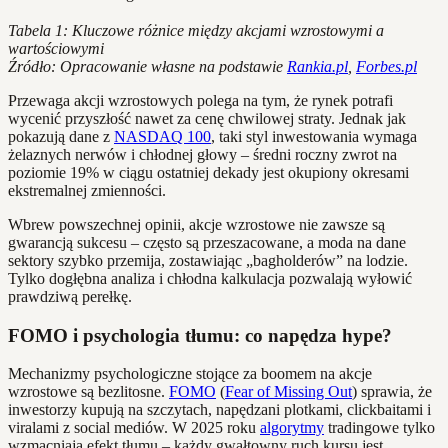
Tabela 1: Kluczowe różnice między akcjami wzrostowymi a
wartościowymi
Źródło: Opracowanie własne na podstawie
Rankia.pl
,
Forbes.pl
Przewaga akcji wzrostowych polega na tym, że rynek potrafi
wycenić przyszłość nawet za cenę chwilowej straty. Jednak jak
pokazują dane z
NASDAQ 100
, taki styl inwestowania wymaga
żelaznych nerwów i chłodnej głowy – średni roczny zwrot na
poziomie 19% w ciągu ostatniej dekady jest okupiony okresami
ekstremalnej zmienności.
Wbrew powszechnej opinii, akcje wzrostowe nie zawsze są
gwarancją sukcesu – często są przeszacowane, a moda na dane
sektory szybko przemija, zostawiając „bagholderów” na lodzie.
Tylko dogłębna analiza i chłodna kalkulacja pozwalają wyłowić
prawdziwą perełkę.
FOMO i psychologia tłumu: co napędza hype?
Mechanizmy psychologiczne stojące za boomem na akcje
wzrostowe są bezlitosne.
FOMO
(
Fear of Missing Out
) sprawia, że
inwestorzy kupują na szczytach, napędzani plotkami, clickbaitami i
viralami z social mediów. W 2025 roku
algorytmy
tradingowe tylko
wzmacniają efekt tłumu – każdy gwałtowny ruch kursu jest