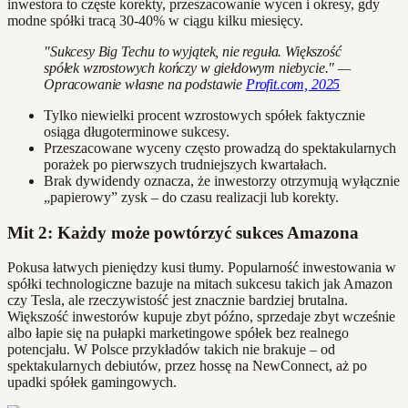
inwestora to częste korekty, przeszacowanie wycen i okresy, gdy
modne spółki tracą 30-40% w ciągu kilku miesięcy.
"Sukcesy Big Techu to wyjątek, nie reguła. Większość
spółek wzrostowych kończy w giełdowym niebycie." —
Opracowanie własne na podstawie
Profit.com, 2025
Tylko niewielki procent wzrostowych spółek faktycznie
osiąga długoterminowe sukcesy.
Przeszacowane wyceny często prowadzą do spektakularnych
porażek po pierwszych trudniejszych kwartałach.
Brak dywidendy oznacza, że inwestorzy otrzymują wyłącznie
„papierowy” zysk – do czasu realizacji lub korekty.
Mit 2: Każdy może powtórzyć sukces Amazona
Pokusa łatwych pieniędzy kusi tłumy. Popularność inwestowania w
spółki technologiczne bazuje na mitach sukcesu takich jak Amazon
czy Tesla, ale rzeczywistość jest znacznie bardziej brutalna.
Większość inwestorów kupuje zbyt późno, sprzedaje zbyt wcześnie
albo łapie się na pułapki marketingowe spółek bez realnego
potencjału. W Polsce przykładów takich nie brakuje – od
spektakularnych debiutów, przez hossę na NewConnect, aż po
upadki spółek gamingowych.