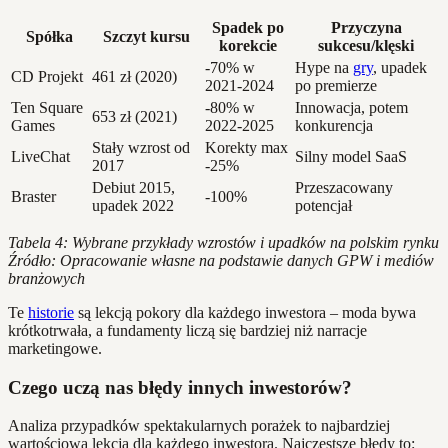
Spadek po
Przyczyna
Spółka
Szczyt kursu
korekcie
sukcesu/klęski
-70% w
Hype na
gry
, upadek
CD Projekt
461 zł (2020)
2021-2024
po premierze
Ten Square
-80% w
Innowacja, potem
653 zł (2021)
Games
2022-2025
konkurencja
Stały wzrost od
Korekty max
LiveChat
Silny model SaaS
2017
-25%
Debiut 2015,
Przeszacowany
Braster
-100%
upadek 2022
potencjał
Tabela 4: Wybrane przykłady wzrostów i upadków na polskim rynku
Źródło: Opracowanie własne na podstawie danych GPW i mediów
branżowych
Te
historie
są lekcją pokory dla każdego inwestora – moda bywa
krótkotrwała, a fundamenty liczą się bardziej niż narracje
marketingowe.
Czego uczą nas błędy innych inwestorów?
Analiza przypadków spektakularnych porażek to najbardziej
wartościowa lekcja dla każdego inwestora. Najczęstsze błędy to: