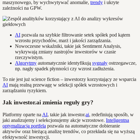
maszynowego, by wychwytywać anomalie,
trendy
i ukryte
zależności na GPW.
AI
pozwala na szybkie filtrowanie setek spółek pod kątem
wzrostu przychodów, marż i jakości zarządzania.
Nowoczesne wskaźniki, takie jak Sentiment Analysis,
wykrywają zmiany nastrojów inwestorów w czasie
rzeczywistym.
Algorytmy
automatycznie identyfikują
sygnały
ostrzegawcze,
np. nagły spadek płynności czy wzrost zadłużenia.
To nie jest już science fiction – inwestorzy korzystający ze wsparcia
AI
mają realną przewagę w selekcji spółek wzrostowych i
zarządzaniu ryzykiem.
Jak inwestor.ai zmienia reguły gry?
Platformy oparte na
AI
, takie jak inwestor.
ai
, redefiniują sposób, w
jaki analizujemy i selekcjonujemy akcje wzrostowe.
Inteligentna
optymalizacja portfela
pozwala na automatyczne dobieranie
aktywów oraz bieżącą analizę trendów, co przekłada się na wyższą
efektywność inwestycji.