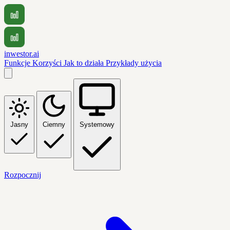
inwestor.ai
Funkcje
Korzyści
Jak to działa
Przykłady użycia
Jasny
Ciemny
Systemowy
Rozpocznij