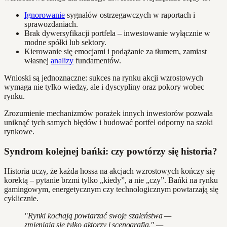
Ignorowanie
sygnałów ostrzegawczych w raportach i
sprawozdaniach.
Brak dywersyfikacji portfela – inwestowanie wyłącznie w
modne spółki lub sektory.
Kierowanie się emocjami i podążanie za tłumem, zamiast
własnej
analizy
fundamentów.
Wnioski są jednoznaczne: sukces na rynku akcji wzrostowych
wymaga nie tylko wiedzy, ale i dyscypliny oraz pokory wobec
rynku.
Zrozumienie mechanizmów porażek innych inwestorów pozwala
uniknąć tych samych błędów i budować portfel odporny na szoki
rynkowe.
Syndrom kolejnej bańki: czy powtórzy się historia?
Historia uczy, że każda hossa na akcjach wzrostowych kończy się
korektą – pytanie brzmi tylko „kiedy”, a nie „czy”. Bańki na rynku
gamingowym, energetycznym czy technologicznym powtarzają się
cyklicznie.
"Rynki kochają powtarzać swoje szaleństwa —
zmieniają się tylko aktorzy i scenografia." —