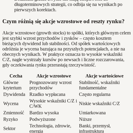
długoterminowych strategii, co odbija się na wynikach po
pierwszych korektach.
Czym różnią się akcje wzrostowe od reszty rynku?
Akcje wzrostowe (growth stocks) to spółki, których głównym celem
jest szybki wzrost przychodów i zysków – często kosztem
bieżących dywidend lub stabilności. Od spółek wartościowych
odróżnia je wycena bazująca na przyszłych potencjałach, a nie na
obecnych wynikach. W praktyce oznacza to wysokie wskaźniki
C/Z, nagłe wystrzały kursów po newsach i liczne rozczarowania,
gdy oczekiwania rynku przerastają rzeczywistość.
Cecha
Akcje wzrostowe
Akcje wartościowe
Główne
Prognozowany wzrost
Stabilność, wskaźniki
kryterium
przychodów
fundamentalne
Dywidenda
Rzadko wypłacana
Często regularna
Wysokie wskaźniki C/Z i
Wycena
Niskie wskaźniki C/Z
C/WK
Zmienność
Bardzo wysoka
Umiarkowana
Ryzyko
Podwyższone
Niższe
Technologia, zdrowie,
Banki, przemysł,
Sektor
energia
infrastruktura