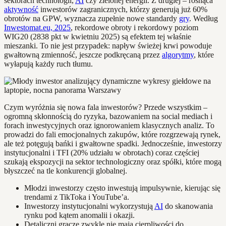
sektorach technologii,
AI
czy zielonej energii. Z drugiej – rosnąca
aktywność
inwestorów zagranicznych, którzy generują już 60%
obrotów na GPW, wyznacza zupełnie nowe standardy
gry
. Według
Inwestomat.eu, 2025
, rekordowe obroty i rekordowy poziom
WIG20 (2838 pkt w kwietniu 2025) są efektem tej właśnie
mieszanki. To nie jest przypadek: napływ świeżej krwi powoduje
gwałtowną zmienność, jeszcze podkręcaną przez
algorytmy
, które
wyłapują każdy ruch tłumu.
Czym wyróżnia się nowa fala inwestorów? Przede wszystkim –
ogromną skłonnością do ryzyka, bazowaniem na social mediach i
forach inwestycyjnych oraz ignorowaniem klasycznych analiz. To
prowadzi do fali emocjonalnych zakupów, które rozgrzewają rynek,
ale też potęgują bańki i gwałtowne spadki. Jednocześnie, inwestorzy
instytucjonalni i TFI (20% udziału w obrotach) coraz częściej
szukają ekspozycji na sektor technologiczny oraz spółki, które mogą
błyszczeć na tle konkurencji globalnej.
Młodzi inwestorzy często inwestują impulsywnie, kierując się
trendami z TikToka i YouTube’a.
Inwestorzy instytucjonalni wykorzystują
AI
do skanowania
rynku pod kątem anomalii i okazji.
Detaliczni gracze zwykle nie mają cierpliwości do