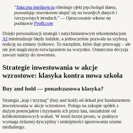
"
Sztuczna inteligencja
eliminuje efekt psychologii tłumu,
pozwalając inwestorom skupić się na twardych danych i
rzeczywistych trendach." — Opracowanie własne na
podstawie
Profit.com
Dzięki personalizacji strategii i natychmiastowym rekomendacjom
AI
minimalizuje błędy ludzkie, a jednocześnie pozwala na szybszą
reakcję na zmiany rynkowe. To narzędzie, które daje przewagę – ale
nie jest magicznym rozwiązaniem na wszystko. Ostateczna decyzja
zawsze należy do inwestora.
Strategie inwestowania w akcje
wzrostowe: klasyka kontra nowa szkoła
Buy and hold — ponadczasowa klasyka?
Strategia „kup i trzymaj” (buy and hold) od dekad jest fundamentem
inwestowania w akcje wzrostowe. Polega na zakupie spółek z
dużym potencjałem i trzymaniu ich przez lata, niezależnie od
krótkoterminowych wahań. W teorii brzmi prosto, w praktyce
wymaga żelaznej dyscypliny i umiejętności ignorowania szumu
medialnego.