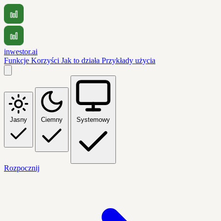
inwestor.ai
Funkcje
Korzyści
Jak to działa
Przykłady użycia
Jasny
Ciemny
Systemowy
Rozpocznij