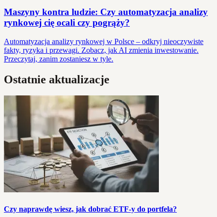
Maszyny kontra ludzie: Czy automatyzacja analizy
rynkowej cię ocali czy pogrąży?
Automatyzacja analizy rynkowej w Polsce – odkryj nieoczywiste
fakty, ryzyka i przewagi. Zobacz, jak AI zmienia inwestowanie.
Przeczytaj, zanim zostaniesz w tyle.
Ostatnie aktualizacje
Czy naprawdę wiesz, jak dobrać ETF-y do portfela?