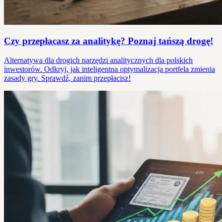
Czy przepłacasz za analitykę? Poznaj tańszą drogę!
Alternatywa dla drogich narzędzi analitycznych dla polskich
inwestorów. Odkryj, jak inteligentna optymalizacja portfela zmienia
zasady gry. Sprawdź, zanim przepłacisz!