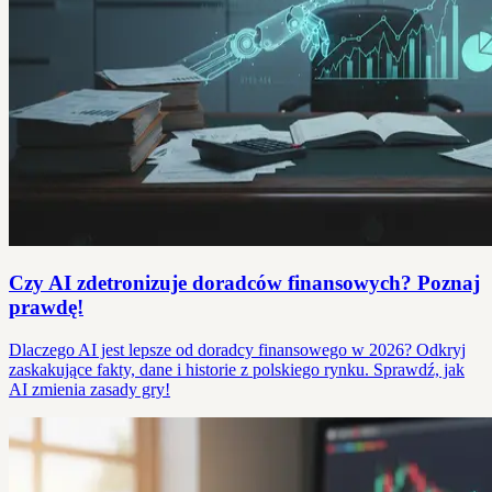
Czy AI zdetronizuje doradców finansowych? Poznaj
prawdę!
Dlaczego AI jest lepsze od doradcy finansowego w 2026? Odkryj
zaskakujące fakty, dane i historie z polskiego rynku. Sprawdź, jak
AI zmienia zasady gry!