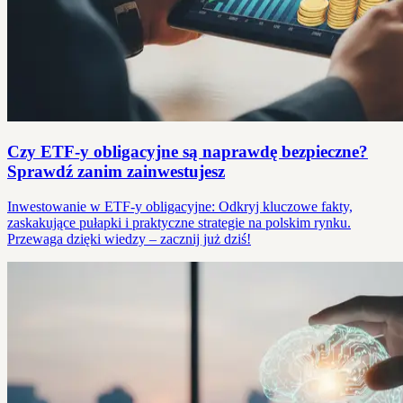
Czy ETF-y obligacyjne są naprawdę bezpieczne?
Sprawdź zanim zainwestujesz
Inwestowanie w ETF-y obligacyjne: Odkryj kluczowe fakty,
zaskakujące pułapki i praktyczne strategie na polskim rynku.
Przewaga dzięki wiedzy – zacznij już dziś!