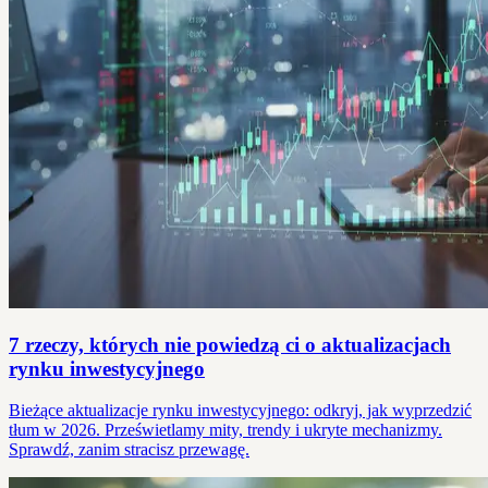
7 rzeczy, których nie powiedzą ci o aktualizacjach
rynku inwestycyjnego
Bieżące aktualizacje rynku inwestycyjnego: odkryj, jak wyprzedzić
tłum w 2026. Prześwietlamy mity, trendy i ukryte mechanizmy.
Sprawdź, zanim stracisz przewagę.