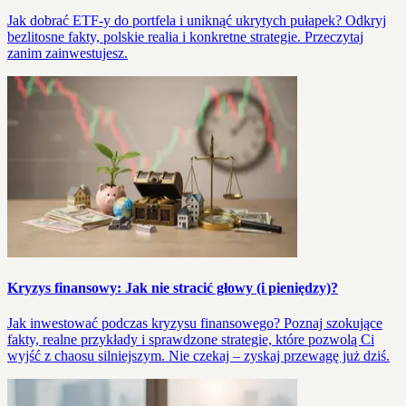
Jak dobrać ETF-y do portfela i uniknąć ukrytych pułapek? Odkryj
bezlitosne fakty, polskie realia i konkretne strategie. Przeczytaj
zanim zainwestujesz.
Kryzys finansowy: Jak nie stracić głowy (i pieniędzy)?
Jak inwestować podczas kryzysu finansowego? Poznaj szokujące
fakty, realne przykłady i sprawdzone strategie, które pozwolą Ci
wyjść z chaosu silniejszym. Nie czekaj – zyskaj przewagę już dziś.