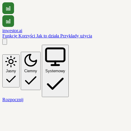
inwestor.ai
Funkcje
Korzyści
Jak to działa
Przykłady użycia
Jasny
Ciemny
Systemowy
Rozpocznij