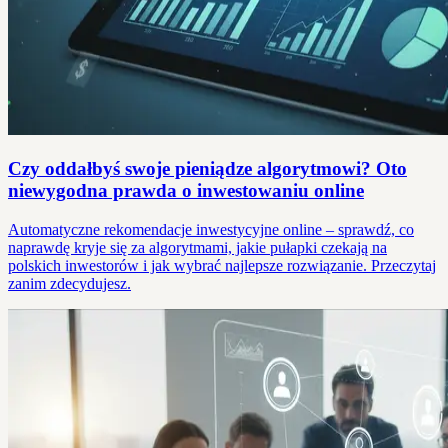
Czy oddałbyś swoje pieniądze algorytmowi? Oto
niewygodna prawda o inwestowaniu online
Automatyczne rekomendacje inwestycyjne online – sprawdź, co
naprawdę kryje się za algorytmami, jakie pułapki czekają na
polskich inwestorów i jak wybrać najlepsze rozwiązanie. Przeczytaj
zanim zdecydujesz.