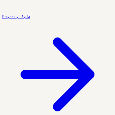
Przykłady użycia