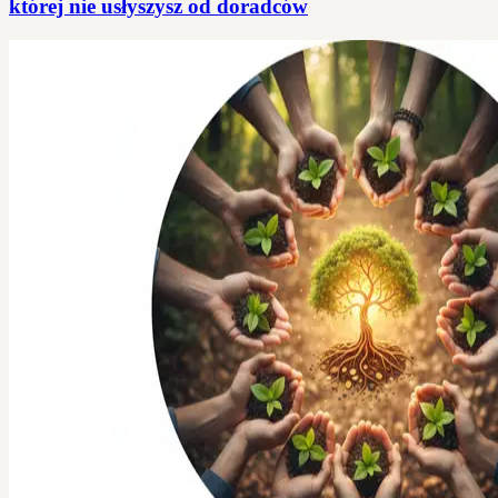
której nie usłyszysz od doradców