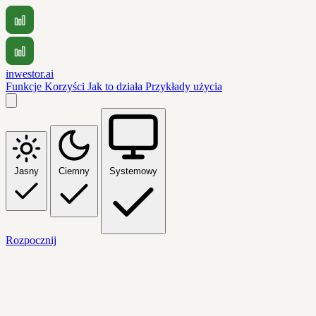
inwestor.ai
Funkcje
Korzyści
Jak to działa
Przykłady użycia
Jasny
Ciemny
Systemowy
Rozpocznij