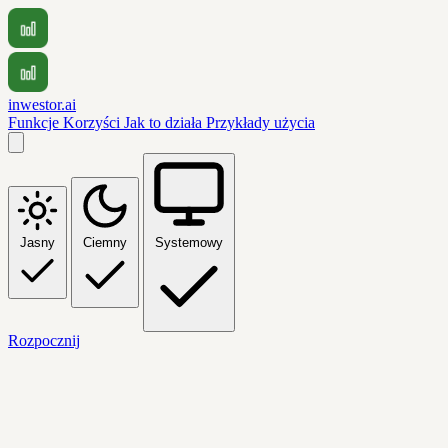
inwestor.ai
Funkcje
Korzyści
Jak to działa
Przykłady użycia
Jasny
Ciemny
Systemowy
Rozpocznij