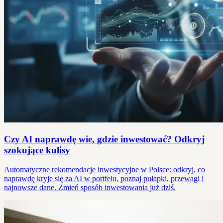
Czy AI naprawdę wie, gdzie inwestować? Odkryj
szokujące kulisy
Automatyczne rekomendacje inwestycyjne w Polsce: odkryj, co
naprawdę kryje się za AI w portfelu, poznaj pułapki, przewagi i
najnowsze dane. Zmień sposób inwestowania już dziś.