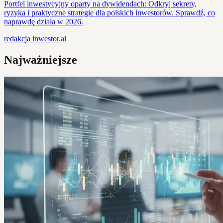
Portfel inwestycyjny oparty na dywidendach: Odkryj sekrety,
ryzyka i praktyczne strategie dla polskich inwestorów. Sprawdź, co
naprawdę działa w 2026.
redakcja
inwestor.ai
Najważniejsze