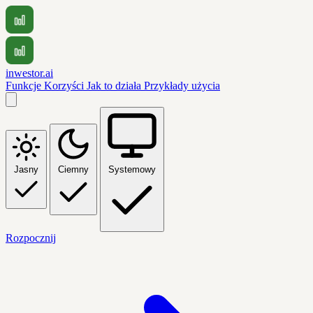
inwestor.ai
Funkcje
Korzyści
Jak to działa
Przykłady użycia
Jasny
Ciemny
Systemowy
Rozpocznij