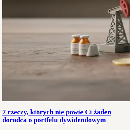
7 rzeczy, których nie powie Ci żaden
doradca o portfelu dywidendowym