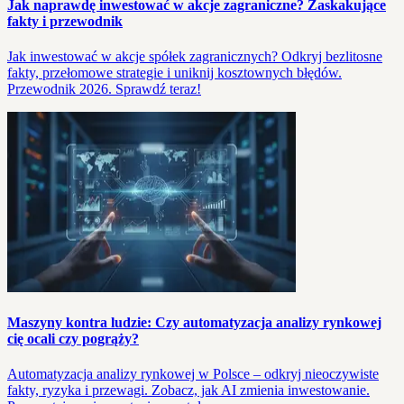
Jak naprawdę inwestować w akcje zagraniczne? Zaskakujące
fakty i przewodnik
Jak inwestować w akcje spółek zagranicznych? Odkryj bezlitosne
fakty, przełomowe strategie i uniknij kosztownych błędów.
Przewodnik 2026. Sprawdź teraz!
Maszyny kontra ludzie: Czy automatyzacja analizy rynkowej
cię ocali czy pogrąży?
Automatyzacja analizy rynkowej w Polsce – odkryj nieoczywiste
fakty, ryzyka i przewagi. Zobacz, jak AI zmienia inwestowanie.