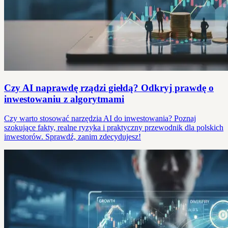
Czy AI naprawdę rządzi giełdą? Odkryj prawdę o
inwestowaniu z algorytmami
Czy warto stosować narzędzia AI do inwestowania? Poznaj
szokujące fakty, realne ryzyka i praktyczny przewodnik dla polskich
inwestorów. Sprawdź, zanim zdecydujesz!