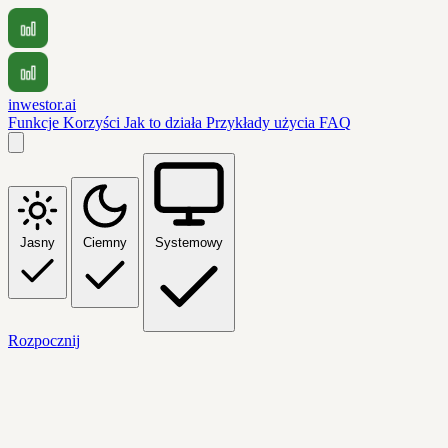
inwestor.ai
Funkcje
Korzyści
Jak to działa
Przykłady użycia
FAQ
Jasny
Ciemny
Systemowy
Rozpocznij