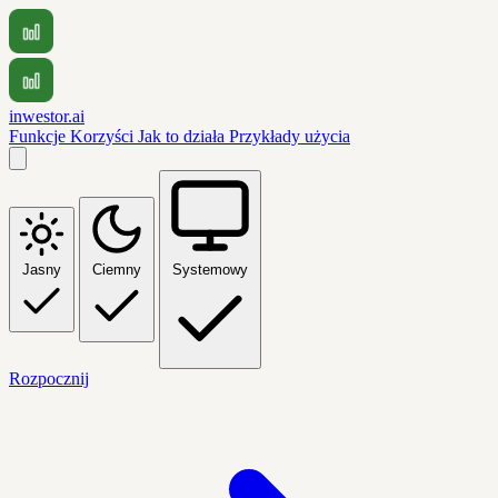
inwestor.ai
Funkcje
Korzyści
Jak to działa
Przykłady użycia
Jasny
Ciemny
Systemowy
Rozpocznij