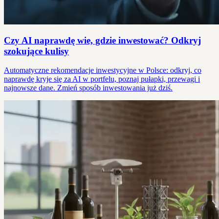
Czy AI naprawdę wie, gdzie inwestować? Odkryj
szokujące kulisy
Automatyczne rekomendacje inwestycyjne w Polsce: odkryj, co
naprawdę kryje się za AI w portfelu, poznaj pułapki, przewagi i
najnowsze dane. Zmień sposób inwestowania już dziś.