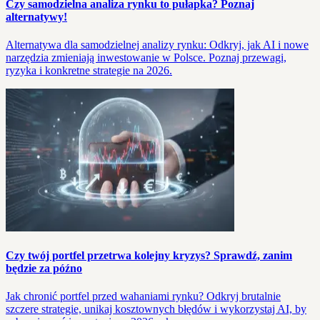
Czy samodzielna analiza rynku to pułapka? Poznaj
alternatywy!
Alternatywa dla samodzielnej analizy rynku: Odkryj, jak AI i nowe
narzędzia zmieniają inwestowanie w Polsce. Poznaj przewagi,
ryzyka i konkretne strategie na 2026.
Czy twój portfel przetrwa kolejny kryzys? Sprawdź, zanim
będzie za późno
Jak chronić portfel przed wahaniami rynku? Odkryj brutalnie
szczere strategie, unikaj kosztownych błędów i wykorzystaj AI, by