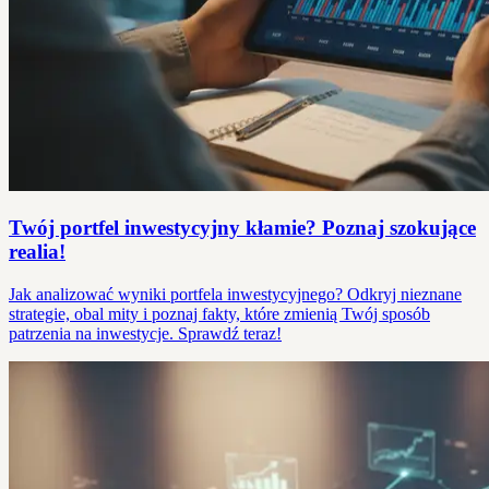
Twój portfel inwestycyjny kłamie? Poznaj szokujące
realia!
Jak analizować wyniki portfela inwestycyjnego? Odkryj nieznane
strategie, obal mity i poznaj fakty, które zmienią Twój sposób
patrzenia na inwestycje. Sprawdź teraz!